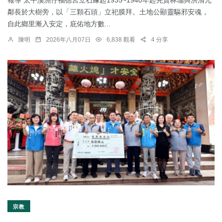
報導 太平溪洲仔福德宮立石緣起1935~1940年起先賢林珈與洪清元
鄰長於大樹旁，以「三顆石頭」立祀膜拜。土地公顯靈驅邪安魂，
自此鄉里漸入安定，庇佑地方數...
陳明
2026年八月07日
6,838 觀看
4 分享
宗教