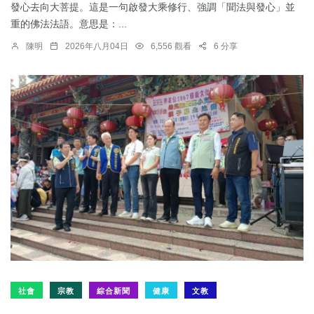
發心去向大菩提。這是一句啟發大乘修行、強調「聞法與發心」並
重的佛法法語。意思是：...
陳明
2026年八月04日
6,556 觀看
6 分享
社會
宗教
綜合新聞
健康
文教