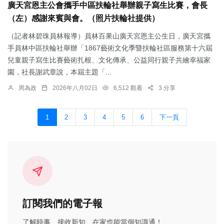
廣天宮恩主公會攜手中區扶輪社舉辦親子寫生比賽，會長
（左）感謝來賓與會。（照片扶輪社提供）
（記者林碧珠員林報導）員林百果山廣天宮恩主公生日，廣天宮攜
手員林中區扶輪社舉辦「1867藝術文化季暨扶輪社區服務第十六屆
兒童親子寫生比賽藝術扎根、文化傳承、公益同行親子共繪幸福家
園，社長謝武章說，本屆主題「...
周為政
2026年八月02日
6,512 觀看
3 分享
1
2
3
4
5
6
下一頁
訂閱我們的電子報
了解時事、接收新知、在家也能當個知識通！