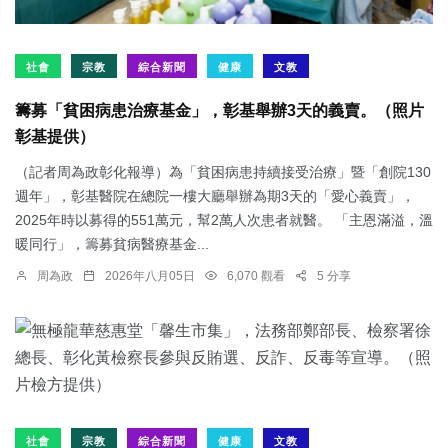
社會
宗教
綜合新聞
健康
文教
籌募「貧困病患治療基金」，彰基舉辦3天的義賣。（照片
彰基提供）
（記者周為政彰化報導）為「貧困病患持續接受治療」暨「創院130
週年」，彰基醫院在總院一樓大廳舉辦為期3天的「愛心義賣」，
2025年時以募得的551萬元，幫2萬人次患者就醫。 「主恩滿溢，溫
暖同行」，籌募貧病醫療基金...
周為政
2026年八月05日
6,070 觀看
5 分享
社會
宗教
綜合新聞
健康
文教