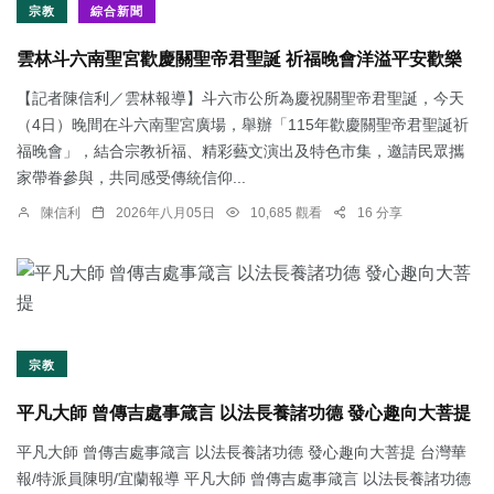
宗教
綜合新聞
雲林斗六南聖宮歡慶關聖帝君聖誕 祈福晚會洋溢平安歡樂
【記者陳信利／雲林報導】斗六市公所為慶祝關聖帝君聖誕，今天
（4日）晚間在斗六南聖宮廣場，舉辦「115年歡慶關聖帝君聖誕祈
福晚會」，結合宗教祈福、精彩藝文演出及特色市集，邀請民眾攜
家帶眷參與，共同感受傳統信仰...
陳信利
2026年八月05日
10,685 觀看
16 分享
宗教
平凡大師 曾傳吉處事箴言 以法長養諸功德 發心趣向大菩提
平凡大師 曾傳吉處事箴言 以法長養諸功德 發心趣向大菩提 台灣華
報/特派員陳明/宜蘭報導 平凡大師 曾傳吉處事箴言 以法長養諸功德