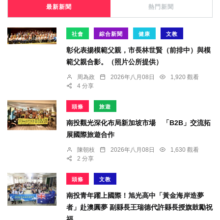
最新新聞
熱門新聞
社會
綜合新聞
健康
文教
彰化表揚模範父親，市長林世賢（前排中）與模
範父親合影。（照片公所提供）
周為政
2026年八月08日
1,920 觀看
4 分享
頭條
旅遊
南投觀光深化布局新加坡市場 「B2B」交流拓
展國際旅遊合作
陳朝枝
2026年八月08日
1,630 觀看
2 分享
頭條
文教
南投青年躍上國際！旭光高中「黃金海岸造夢
者」赴澳圓夢 副縣長王瑞德代許縣長授旗鼓勵祝
福