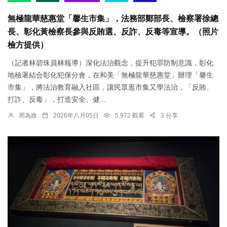
無極龍華慈惠堂「馨生市集」，法務部鄭部長、檢察署徐總
長、彰化黃檢察長參與反賄選、反詐、反毒等宣導。（照片
檢方提供）
（記者林碧珠員林報導）深化法治觀念，提升犯罪防制意識，彰化
地檢署結合彰化犯保分會，在和美「無極龍華慈惠堂」辦理「馨生
市集」，將法治教育融入社區，讓民眾逛市集又學法治，「反賄、
打詐、反毒」，打造安全、健...
周為政
2026年八月05日
5,972 觀看
3 分享