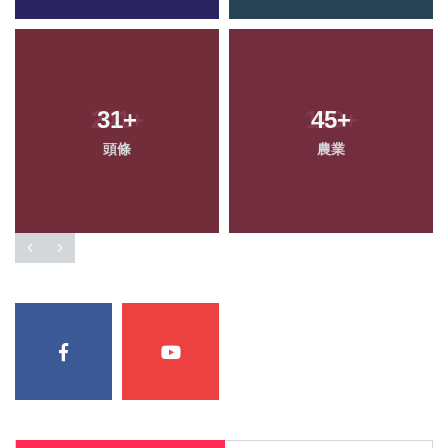
31
+
45
+
頭條
農業