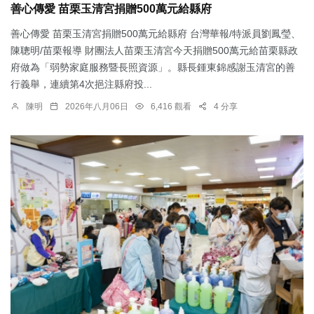
善心傳愛 苗栗玉清宮捐贈500萬元給縣府
善心傳愛 苗栗玉清宮捐贈500萬元給縣府 台灣華報/特派員劉鳳瑩、
陳聰明/苗栗報導 財團法人苗栗玉清宮今天捐贈500萬元給苗栗縣政
府做為「弱勢家庭服務暨長照資源」。縣長鍾東錦感謝玉清宮的善
行義舉，連續第4次挹注縣府投...
陳明
2026年八月06日
6,416 觀看
4 分享