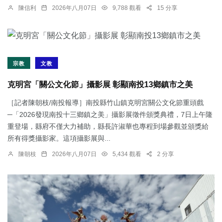
陳信利
2026年八月07日
9,788 觀看
15 分享
宗教
文教
克明宮「關公文化節」攝影展 彰顯南投13鄉鎮市之美
［記者陳朝枝/南投報導］南投縣竹山鎮克明宮關公文化節重頭戲
─「2026發現南投十三鄉鎮之美」攝影展徵件頒獎典禮，7日上午隆
重登場，縣府不僅大力補助，縣長許淑華也專程到場參觀並頒獎給
所有得獎攝影家。這項攝影展與...
陳朝枝
2026年八月07日
5,434 觀看
2 分享