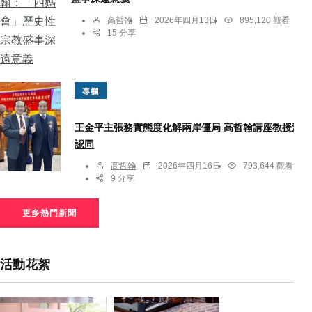
高哲翰
2026年四月13日
895,120 觀看
15 分享
專欄
王金平主張務實態度化解兩岸僵局 高哲翰講座教授深表
認同
高哲翰
2026年四月16日
793,644 觀看
9 分享
更多熱門新聞
活動花絮