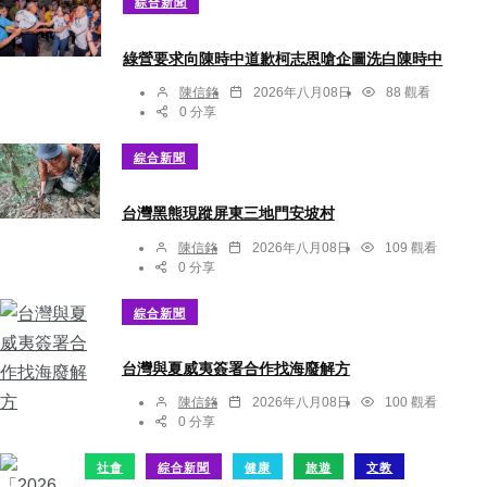
綜合新聞
綠營要求向陳時中道歉柯志恩嗆企圖洗白陳時中
陳信銘
2026年八月08日
88 觀看
0 分享
綜合新聞
台灣黑熊現蹤屏東三地門安坡村
陳信銘
2026年八月08日
109 觀看
0 分享
綜合新聞
台灣與夏威夷簽署合作找海廢解方
陳信銘
2026年八月08日
100 觀看
0 分享
社會
綜合新聞
健康
旅遊
文教