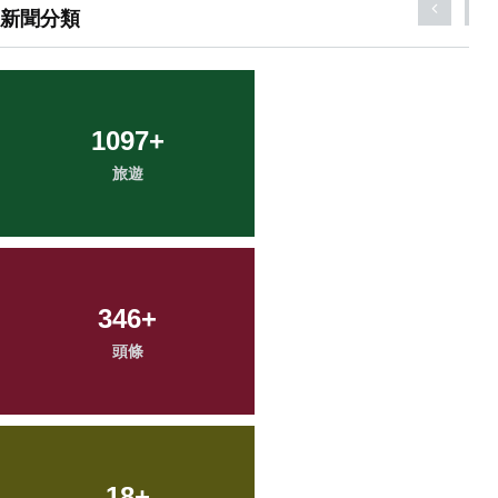
新聞分類
1097
+
旅遊
346
+
頭條
18
+