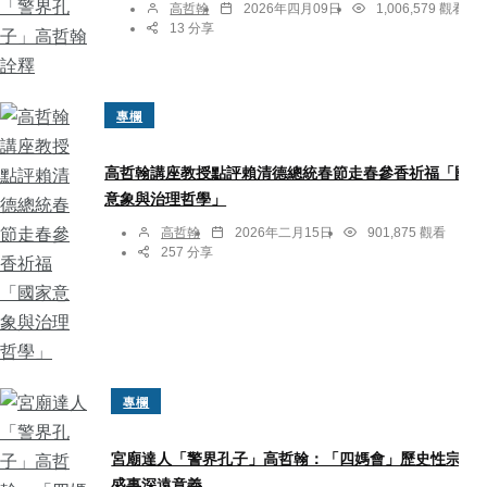
高哲翰
2026年四月09日
1,006,579 觀看
13 分享
專欄
高哲翰講座教授點評賴清德總統春節走春參香祈福「國家
意象與治理哲學」
高哲翰
2026年二月15日
901,875 觀看
257 分享
專欄
宮廟達人「警界孔子」高哲翰：「四媽會」歷史性宗教
盛事深遠意義