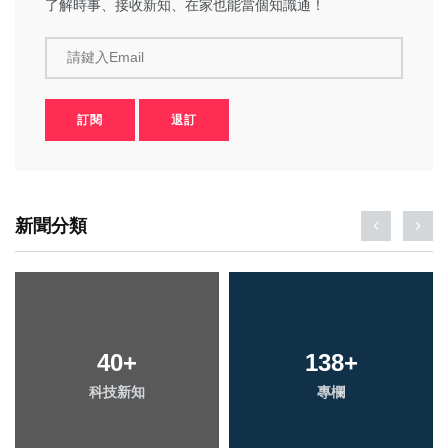
了解時事、接收新知、在家也能當個知識通！
請鍵入Email
訂閱
退訂
新聞分類
275
40
+
+
138
78
+
+
科技新知
文教
專欄
宗教