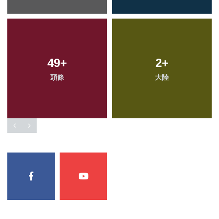
386
49
+
+
693
2
+
+
頭條
社會
綜合新聞
大陸