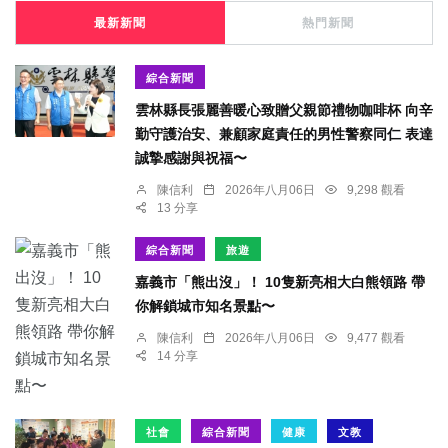
最新新聞
熱門新聞
綜合新聞
雲林縣長張麗善暖心致贈父親節禮物咖啡杯 向辛
勤守護治安、兼顧家庭責任的男性警察同仁 表達
誠摯感謝與祝福〜
陳信利
2026年八月06日
9,298 觀看
13 分享
綜合新聞
旅遊
嘉義市「熊出沒」！ 10隻新亮相大白熊領路 帶
你解鎖城市知名景點〜
陳信利
2026年八月06日
9,477 觀看
14 分享
社會
綜合新聞
健康
文教