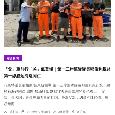
綜合新聞
「父」重前行「爸」氣登場｜第一三岸巡隊隊長鄭俊利親赴
第一線慰勉海巡同仁
花東特派員張柏東/台東縣報導 第一三岸巡隊隊長鄭俊利親赴第一線
慰勉海巡同仁 慰問 加油打氣 默默守護著東臺灣的藍色國土 「父
親」是名詞，更是充滿力量的動詞。身為父親，總是不計代價、無
怨無悔...
張柏東
2026年八月08日
39 觀看
0 分享