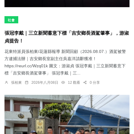
社會
張冠李戴｜三立新聞蓄意下標「吉安鄉長酒駕肇事」，游淑
貞提告！
花東特派員張柏東/花蓮縣報導 新聞回顧（2026.08.07.）酒駕被警
方逮捕法辦｜吉安鄉長室副主任吳嘉洋請辭獲准！
https://reurl.cc/Wzq01k 圖文：游淑貞 張冠李戴｜三立新聞蓄意下
標「吉安鄉長酒駕肇事」 張冠李戴｜三...
張柏東
2026年八月08日
12 觀看
0 分享