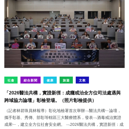
社會
綜合新聞
健康
旅遊
文教
「2026醫法共構，實證新徑：成癮戒治全方位司法處遇與
跨域協力論壇」彰檢登場。（照片彰檢提供）
（記者林碧珠員林報導）彰化地檢署首次舉辦﹁醫法共構﹂論壇，
攜手彰基、秀傳、部彰等轄區三大醫療體系，發表﹁酒毒戒治實證
成果﹂，建立全方位社會安全網。 ﹁2026醫法共構，實證新徑：成