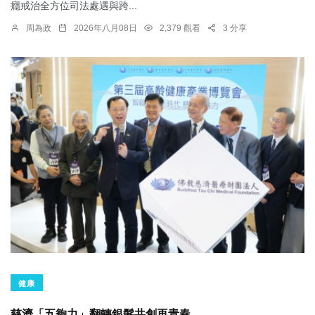
癮戒治全方位司法處遇與跨...
周為政
2026年八月08日
2,379 觀看
3 分享
健康
慈濟「五夠力」翻轉銀髮共創再青春