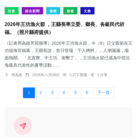
社會
綜合新聞
健康
旅遊
文教
2026年王功漁火節 ，王縣長率立委、鄉長、各級民代祈
福。（照片縣府提供）
（記者周為政芳苑報導）2026年王功漁火節，今（8）日父親節在王
功福海宮揭幕，王縣長說，首日登場「千人烤蚵」，人潮滿滿，場
面熱鬧。 「北貢寮、中王功、南墾丁」，王功漁火節已成為中部沿
海最具代表性的夏季活動，...
周為政
2026年八月08日
3,372 觀看
3 分享
1
2
3
4
5
6
下一頁