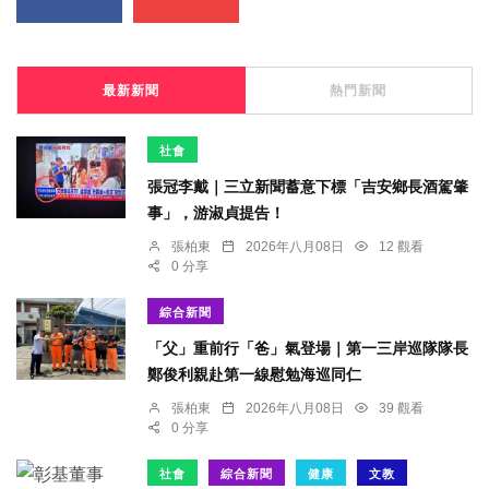
最新新聞
熱門新聞
社會
張冠李戴｜三立新聞蓄意下標「吉安鄉長酒駕肇
事」，游淑貞提告！
張柏東
2026年八月08日
12 觀看
0 分享
綜合新聞
「父」重前行「爸」氣登場｜第一三岸巡隊隊長
鄭俊利親赴第一線慰勉海巡同仁
張柏東
2026年八月08日
39 觀看
0 分享
社會
綜合新聞
健康
文教