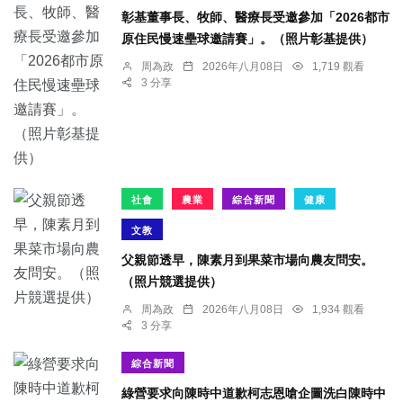
彰基董事長、牧師、醫療長受邀參加「2026都市
原住民慢速壘球邀請賽」。（照片彰基提供）
周為政
2026年八月08日
1,719 觀看
3 分享
社會
農業
綜合新聞
健康
文教
父親節透早，陳素月到果菜市場向農友問安。
（照片競選提供）
周為政
2026年八月08日
1,934 觀看
3 分享
綜合新聞
綠營要求向陳時中道歉柯志恩嗆企圖洗白陳時中