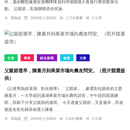
外，還由醫院健康促進團隊隊員到球場跟隨大會進行賽前暖身活
動。 父親節，彰基關懷原住民族...
周為政
2026年八月08日
1,719 觀看
3 分享
社會
農業
綜合新聞
健康
文教
父親節透早，陳素月到果菜市場向農友問安。（照片競選提
供）
（記者周為政溪湖、彰化報導）「父親節」，參選彰化縣長的立委
陳素月，一大早就到溪湖果菜市場向農民請安，中午趕回競選總
部，與親子分享父親節的溫情。 今天適逢父親節，又是週末，民進
黨提名彰化縣長候選人陳素...
周為政
2026年八月08日
1,934 觀看
3 分享