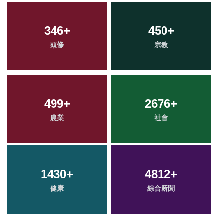
346
+
450
+
頭條
宗教
499
+
2676
+
農業
社會
1430
+
4812
+
健康
綜合新聞