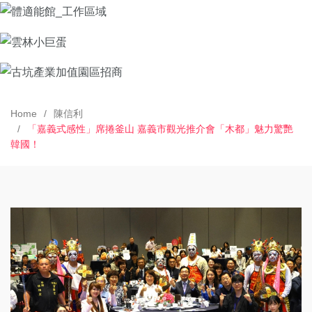
Home
陳信利
「嘉義式感性」席捲釜山 嘉義市觀光推介會「木都」魅力驚艷
韓國！