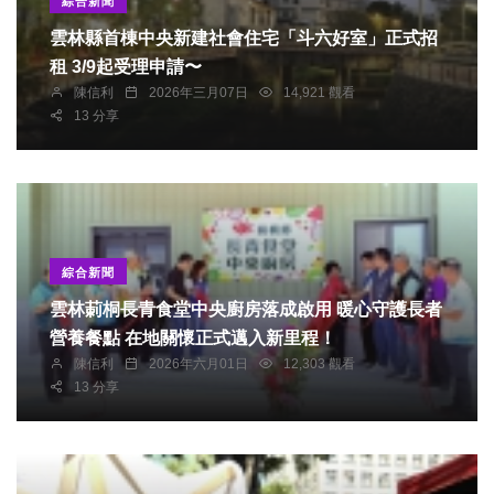
綜合新聞
雲林縣首棟中央新建社會住宅「斗六好室」正式招
租 3/9起受理申請〜
陳信利
2026年三月07日
14,921 觀看
13 分享
綜合新聞
雲林莿桐長青食堂中央廚房落成啟用 暖心守護長者
營養餐點 在地關懷正式邁入新里程！
陳信利
2026年六月01日
12,303 觀看
13 分享