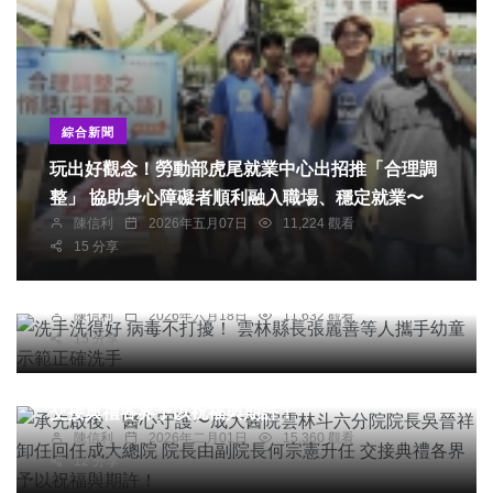
綜合新聞
玩出好觀念！勞動部虎尾就業中心出招推「合理調
整」 協助身心障礙者順利融入職場、穩定就業〜
陳信利
2026年五月07日
11,224 觀看
綜合新聞
15 分享
洗手洗得好 病毒不打擾！ 雲林縣長張麗善等人攜
手幼童示範正確洗手
陳信利
2026年六月18日
11,632 觀看
綜合新聞
健康
15 分享
承先啟後、醫心守護〜成大醫院雲林斗六分院院長
吳晉祥卸任回任成大總院 院長由副院長何宗憲升任
交接典禮各界予以祝福與期許！
綜合新聞
陳信利
2026年二月01日
15,360 觀看
12 分享
台日交流邁入新里程碑〜嘉義市與日本宮城縣加美