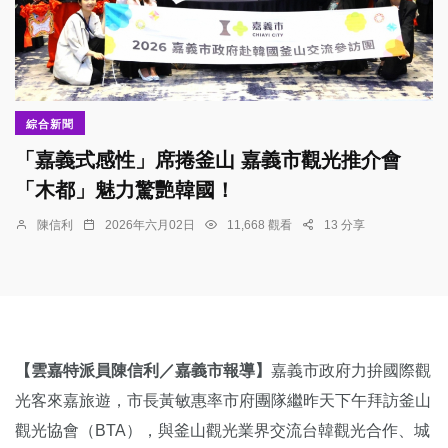
綜合新聞
「嘉義式感性」席捲釜山 嘉義市觀光推介會
「木都」魅力驚艷韓國！
陳信利
2026年六月02日
11,668 觀看
13 分享
【雲嘉特派員陳信利／嘉義市報導】
嘉義市政府力拚國際觀
光客來嘉旅遊，市長黃敏惠率市府團隊繼昨天下午拜訪釜山
觀光協會（BTA），與釜山觀光業界交流台韓觀光合作、城