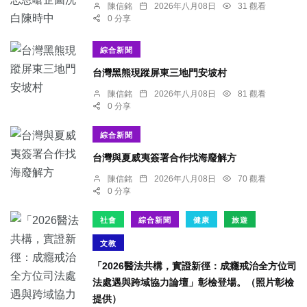
陳信銘
2026年八月08日
31 觀看
0 分享
綜合新聞
台灣黑熊現蹤屏東三地門安坡村
陳信銘
2026年八月08日
81 觀看
0 分享
綜合新聞
台灣與夏威夷簽署合作找海廢解方
陳信銘
2026年八月08日
70 觀看
0 分享
社會
綜合新聞
健康
旅遊
文教
「2026醫法共構，實證新徑：成癮戒治全方位司
法處遇與跨域協力論壇」彰檢登場。（照片彰檢
提供）