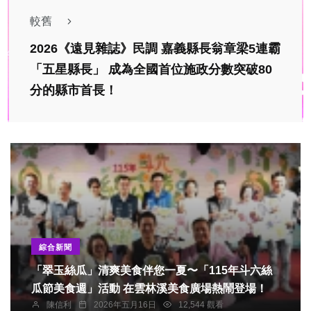
較舊
2026《遠見雜誌》民調 嘉義縣長翁章梁5連霸
「五星縣長」 成為全國首位施政分數突破80
分的縣市首長！
綜合新聞
「翠玉絲瓜」清爽美食伴您一夏〜「115年斗六絲
瓜節美食週」活動 在雲林溪美食廣場熱鬧登場！
陳信利
2026年五月16日
12,544 觀看