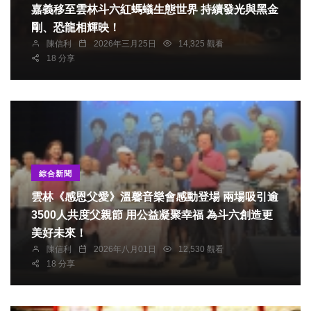
嘉義移至雲林斗六紅螞蟻生態世界 持續發光與黑金
剛、恐龍相輝映！
陳信利
2026年三月25日
14,325 觀看
18 分享
綜合新聞
雲林《感恩父愛》溫馨音樂會感動登場 兩場吸引逾
3500人共度父親節 用公益凝聚幸福 為斗六創造更
美好未來！
陳信利
2026年八月01日
12,530 觀看
18 分享