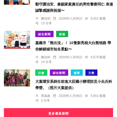
勤守護治安、兼顧家庭責任的男性警察同仁 表達
誠摯感謝與祝福〜
陳信利
2026年八月06日
9,451 觀看
13 分享
綜合新聞
旅遊
嘉義市「熊出沒」！ 10隻新亮相大白熊領路 帶
你解鎖城市知名景點〜
陳信利
2026年八月06日
9,579 觀看
14 分享
社會
綜合新聞
健康
文教
大葉環安系師生前進大莊國小辦理防災小尖兵科
學營。（照片大葉提供）
周為政
2026年八月06日
5,651 觀看
3 分享
更多最新新聞