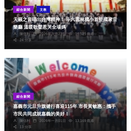
綜合新聞
文教
天籟之音唱出台灣精神！ 斗六雲林國小首登國家音
樂廳 溫暖歌聲惹哭全場媽
陳信利
2026年六月23日
16,525 觀看
24 分享
綜合新聞
嘉義市元旦升旗健行喜迎115年 市長黃敏惠：攜手
市民共同成就嘉義的美好！
陳信利
2026年一月01日
13,169 觀看
13 分享