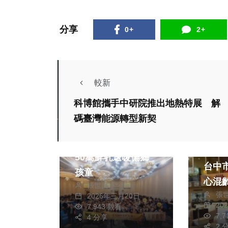
分享
0+
2+
較新
科博館攜手中研院推出地熱特展 解
碼臺灣能源轉型新契
社會
綜合新聞
社會
唯賀春酒結合公益
校安網失
50萬鮮乳送暖偏鄉
社會
綜合新聞
台中
孩童
健康
心混
張世昌
性早熟影響孩子身
張
不管
2026年三月20日
20
7,943 觀看
高 臺中醫院醫師提
7,
4 分享
醒把握黃金治療期
社會
2 