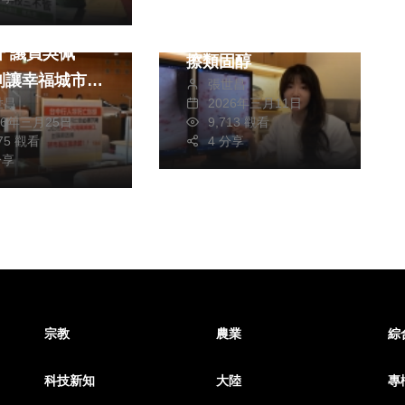
濕疹與毛囊炎難分
行人死亡人數持
辨 醫師提醒勿自行
吳佩
擦類固醇
別讓幸福城市淪
張世昌
世昌
2026年三月11日
人地獄
26年三月25日
9,713 觀看
075 觀看
4 分享
分享
宗教
農業
綜
科技新知
大陸
專