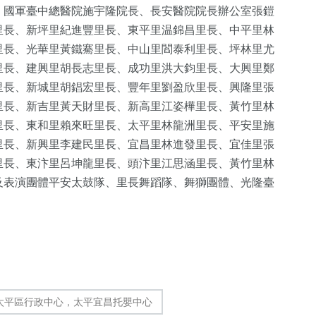
、國軍臺中總醫院施宇隆院長、長安醫院院長辦公室張鎧
里長、新坪里紀進豐里長、東平里温錦昌里長、中平里林
里長、光華里黃鐵騫里長、中山里閻泰利里長、坪林里尤
里長、建興里胡長志里長、成功里洪大鈞里長、大興里鄭
里長、新城里胡錩宏里長、豐年里劉盈欣里長、興隆里張
里長、新吉里黃天財里長、新高里江姿樺里長、黃竹里林
里長、東和里賴來旺里長、太平里林龍洲里長、平安里施
里長、新興里李建民里長、宜昌里林進發里長、宜佳里張
里長、東汴里呂坤龍里長、頭汴里江思涵里長、黃竹里林
及表演團體平安太鼓隊、里長舞蹈隊、舞獅團體、光隆臺
太平區行政中心，太平宜昌托嬰中心