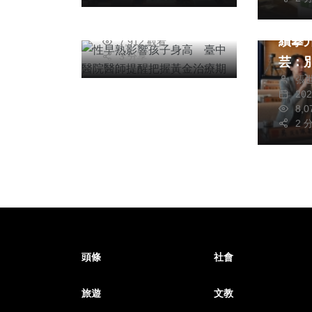
張世昌
臺中
2026年四月27日
續攀升 議員
7,912 觀看
3 分享
芸：
張
為行
20
8,
2 
頭條
社會
旅遊
文教