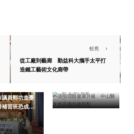
社會
綜合新聞
健康
較舊
清明潤餅健康升級
從工廠到藝廊 勤益科大攜手太平打
中山醫大推高纖低糖
造鐵工藝術文化廊帶
新配
綜合新聞
張世昌
2026年三月31日
靈 民進黨
8,362 觀看
市議員鄭功進憂
3 分享
齡補習班恐成三
世昌
地帶
社會
綜合新聞
26年四月21日
健康
710 觀看
綜合新聞
分享