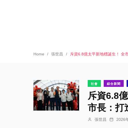
Home
張世昌
斥資6.8億太平新地標誕生！ 
社會
綜合新聞
斥資6.
市長：打
張世昌
202