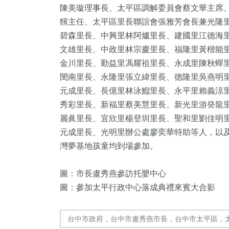
陳美璇理事長、太平區調解委員會蔡文華主席
馪主任、太平區里長聯誼會張雅芳會長兼光隆
碧森里長、中興里林阿爐里長、建國里江德海
文雄里長、中政里林宗慶里長、福隆里黃楷能
金川里長、勤益里馮耀祖里長、永成里陳秋蟬
閔南里長、永隆里張立緯里長、德隆里吳燕明
元成里長、長億里林泳鰡里長、永平里賴義涼
秀彩里長、新福里蔡美慧里長、新光里游癸龍
麗眞里長、宜欣里楊登圳里長、聖和里劉佳明
元成里長、光明里辦公處廖奕華特助等人，以
灣夢基地孩童均到場參加。
圖：市長盧秀燕參訪托嬰中心
圖：參加太平行政中心落成典禮來賓大合影
台中市政府，台中市盧秀燕市長，台中市太平區，