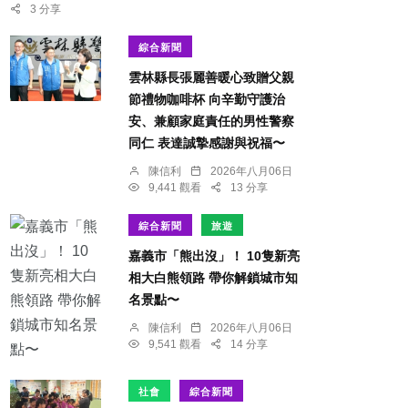
3 分享
綜合新聞
雲林縣長張麗善暖心致贈父親
節禮物咖啡杯 向辛勤守護治
安、兼顧家庭責任的男性警察
同仁 表達誠摯感謝與祝福〜
陳信利
2026年八月06日
9,441 觀看
13 分享
綜合新聞
旅遊
嘉義市「熊出沒」！ 10隻新亮
相大白熊領路 帶你解鎖城市知
名景點〜
陳信利
2026年八月06日
9,541 觀看
14 分享
社會
綜合新聞