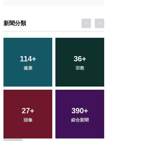
新聞分類
217
114
+
+
36
64
+
+
127
+
健康
社會
宗教
專欄
文教
27
18
+
+
390
40
+
+
1
+
科技新知
頭條
綜合新聞
農業
大陸