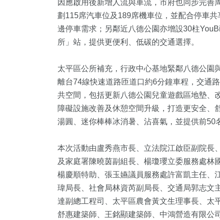
因應啟用後新增人流與車流，市府也同步完善
劃115席汽車位及189席機車位，並配合停
邊停車需求；另鄰近八德公園亦增設30柱YouB
所」站，提供更便利、低碳的交通選擇。
太平區公所補充，行政中心基地緊鄰八德公園與宜
離台74線快速道路匝道口約6分鐘車程，交通
共空間，包括更新八德公園兒童遊戲區地墊、改
障礙設施改善及休憩空間升級，打造更安全、
湯圓、迷你棒棒冰消暑、沾喜氣，並提供前50
本次活動由盧秀燕市長、立法院江啟臣副院長
及家庭署陳曉茵副組長、楊瓊瓔立委服務處林
楊慶順特助、張玉嬿議員服務處許富凱主任、
瑋局長、社會局林資芮副局長、交通局郭志文
達副總工程司、太平區農會黃文生理事長、太
舒惠建築師、王銘顯建築師、中鴻營造有限公