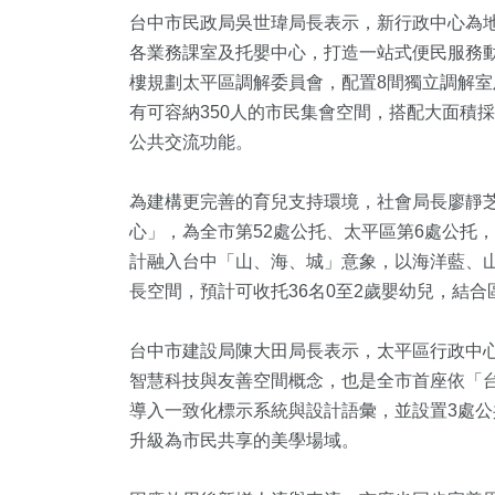
台中市民政局吳世瑋局長表示，新行政中心為地
各業務課室及托嬰中心，打造一站式便民服務動
樓規劃太平區調解委員會，配置8間獨立調解室
有可容納350人的市民集會空間，搭配大面積
公共交流功能。
214
+
64
+
127
+
為建構更完善的育兒支持環境，社會局長廖靜
心」，為全市第52處公托、太平區第6處公托
社會
專欄
文教
計融入台中「山、海、城」意象，以海洋藍、
長空間，預計可收托36名0至2歲嬰幼兒，結
台中市建設局陳大田局長表示，太平區行政中
智慧科技與友善空間概念，也是全市首座依「
18
+
40
+
1
+
導入一致化標示系統與設計語彙，並設置3處
科技新知
農業
大陸
升級為市民共享的美學場域。