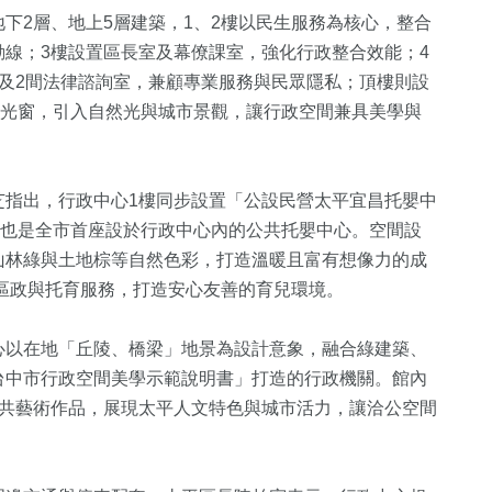
下2層、地上5層建築，1、2樓以民生服務為核心，整合
線；3樓設置區長室及幕僚課室，強化行政整合效能；4
及2間法律諮詢室，兼顧專業服務與民眾隱私；頂樓則設
採光窗，引入自然光與城市景觀，讓行政空間兼具美學與
89
+
芝指出，行政中心1樓同步設置「公設民營太平宜昌托嬰中
，也是全市首座設於行政中心內的公共托嬰中心。空間設
旅遊
山林綠與土地棕等自然色彩，打造溫暖且富有想像力的成
合區政與托育服務，打造安心友善的育兒環境。
心以在地「丘陵、橋梁」地景為設計意象，融合綠建築、
台中市行政空間美學示範說明書」打造的行政機關。館內
公共藝術作品，展現太平人文特色與城市活力，讓洽公空間