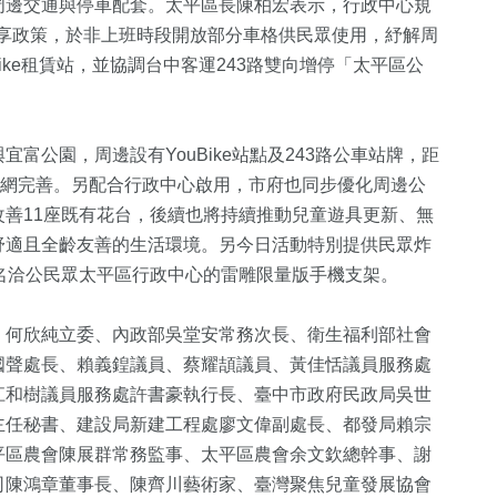
周邊交通與停車配套。太平區長陳柏宏表示，行政中心規
車共享政策，於非上班時段開放部分車格供民眾使用，紓解周
ike租賃站，並協調台中客運243路雙向增停「太平區公
富公園，周邊設有YouBike站點及243路公車站牌，距
路網完善。另配合行政中心啟用，市府也同步優化周邊公
善11座既有花台，後續也將持續推動兒童遊具更新、無
舒適且全齡友善的生活環境。另今日活動特別提供民眾炸
名洽公民眾太平區行政中心的雷雕限量版手機支架。
、何欣純立委、內政部吳堂安常務次長、衛生福利部社會
國聲處長、賴義鍠議員、蔡耀頡議員、黃佳恬議員服務處
江和樹議員服務處許書豪執行長、臺中市政府民政局吳世
主任秘書、建設局新建工程處廖文偉副處長、都發局賴宗
平區農會陳展群常務監事、太平區農會余文欽總幹事、謝
司陳鴻章董事長、陳齊川藝術家、臺灣聚焦兒童發展協會