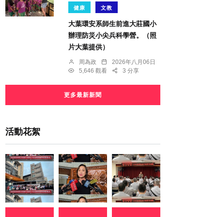
健康
文教
大葉環安系師生前進大莊國小
辦理防災小尖兵科學營。（照
片大葉提供）
周為政
2026年八月06日
5,646 觀看
3 分享
更多最新新聞
活動花絮