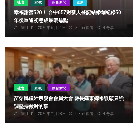
社會
宗教
綜合新聞
健康
幸福甜蜜520！ 台中657對新人登記結婚創紀錄50
年後重逢初戀成最暖焦點
陳明
2026年五月21日
8,555 觀看
4 分享
社會
宗教
綜合新聞
苗栗縣鍾姓宗親會會員大會 縣長鍾東錦暢談願景強
調堅持做對的事
陳明
2026年二月08日
9,354 觀看
4 分享