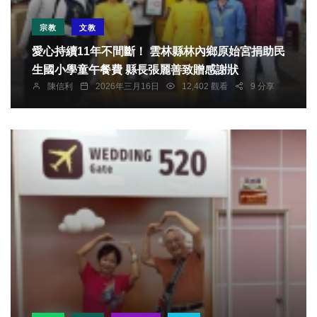
宗教
文教
愛心持續11年不間斷！ 雲林縣林內鄉原始宮捐助民
生國小學童午餐費 縣長張麗善致贈感謝狀
陳信利
2026年三月16日
12,402 觀看
9 分享