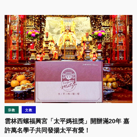
宗教
文教
雲林西螺福興宮「太平媽祖獎」開辦滿20年 嘉
許萬名學子共同發揚太平有愛！