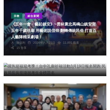
宗教
綜合新聞
《五年一會・藝起鎮安》~雲林褒忠馬鳴山鎮安宮
五年千歲祖廟 用藝術說信仰 翻轉傳統民俗 打造百
人藝陣精采劇場！
陳信利
2026年六月21日
11,891 觀看
15 分享
社會
宗教
綜合新聞
文教
躍馬迎福迎考季！台中孔廟祈福活動3月19日報名
開跑 民政局長吳世瑋祝考生金榜題名
陳明
2026年三月18日
8,587 觀看
4 分享