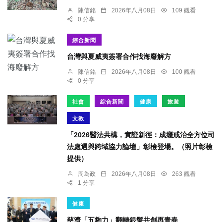
陳信銘
2026年八月08日
109 觀看
0 分享
綜合新聞
台灣與夏威夷簽署合作找海廢解方
陳信銘
2026年八月08日
100 觀看
0 分享
社會
綜合新聞
健康
旅遊
文教
「2026醫法共構，實證新徑：成癮戒治全方位司
法處遇與跨域協力論壇」彰檢登場。（照片彰檢
提供）
周為政
2026年八月08日
263 觀看
1 分享
健康
慈濟「五夠力」翻轉銀髮共創再青春