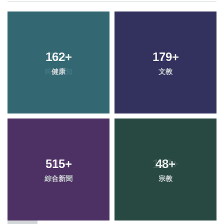
162
+
179
+
健康
文教
515
+
48
+
綜合新聞
宗教