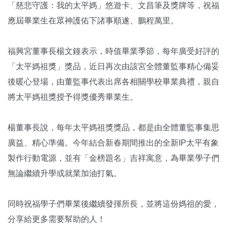
「慈悲守護：我的太平媽」悠遊卡、文昌筆及獎牌等，祝福
應屆畢業生在眾神護佑下諸事順遂、鵬程萬里。
福興宮董事長楊文鐘表示，時值畢業季節，每年廣受好評的
「太平媽祖獎」獎品，近日再次由該宮全體董監事精心備妥
後暖心登場，由董監事代表出席各相關學校畢業典禮，親自
將太平媽祖獎授予得獎優秀畢業生。
楊董事長說，每年太平媽祖獎獎品，都是由全體董監事集思
廣益、精心準備。今年結合新春期間推出的全新IP太平有象
製作行動電源，並有「金榜題名」吉祥寓意，為畢業學子們
無論繼續升學或就業加油打氣。
同時祝福學子們畢業後繼續發揮所長，並將這份媽祖的愛，
分享給更多需要幫助的人！