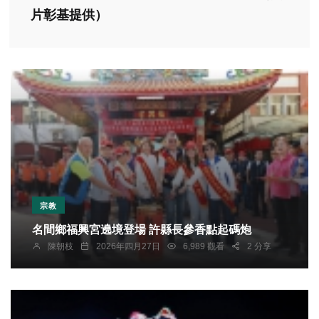
片彰基提供）
宗教
名間鄉福興宮遶境登場 許縣長參香點起碼炮
陳朝枝
2026年四月27日
6,989 觀看
2 分享