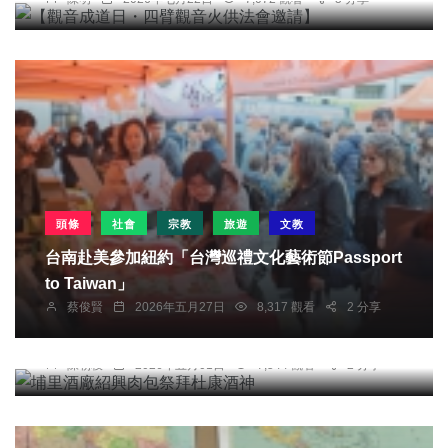
頭條
社會
宗教
旅遊
文教
台南赴美參加紐約「台灣巡禮文化藝術節Passport
to Taiwan」
蔡俊賢
2026年五月27日
8,317 觀看
2 分享
宗教
綜合新聞
埔里酒廠紹興肉包祭拜杜康酒神
陳朝枝
2026年五月01日
7,544 觀看
2 分享