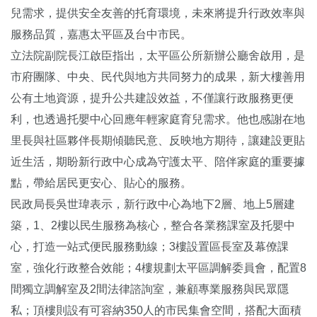
兒需求，提供安全友善的托育環境，未來將提升行政效率與
服務品質，嘉惠太平區及台中市民。
立法院副院長江啟臣指出，太平區公所新辦公廳舍啟用，是
市府團隊、中央、民代與地方共同努力的成果，新大樓善用
公有土地資源，提升公共建設效益，不僅讓行政服務更便
利，也透過托嬰中心回應年輕家庭育兒需求。他也感謝在地
里長與社區夥伴長期傾聽民意、反映地方期待，讓建設更貼
近生活，期盼新行政中心成為守護太平、陪伴家庭的重要據
點，帶給居民更安心、貼心的服務。
民政局長吳世瑋表示，新行政中心為地下2層、地上5層建
築，1、2樓以民生服務為核心，整合各業務課室及托嬰中
心，打造一站式便民服務動線；3樓設置區長室及幕僚課
室，強化行政整合效能；4樓規劃太平區調解委員會，配置8
間獨立調解室及2間法律諮詢室，兼顧專業服務與民眾隱
私；頂樓則設有可容納350人的市民集會空間，搭配大面積