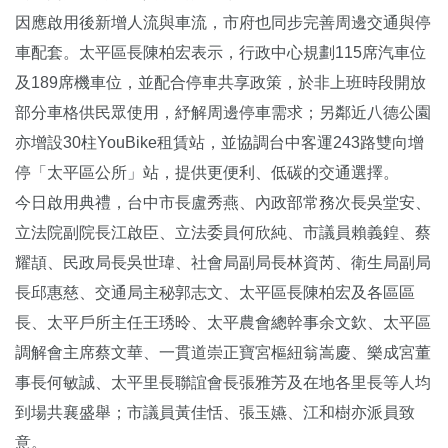
因應啟用後新增人流與車流，市府也同步完善周邊交通與停
車配套。太平區長陳柏宏表示，行政中心規劃115席汽車位
及189席機車位，並配合停車共享政策，於非上班時段開放
部分車格供民眾使用，紓解周邊停車需求；另鄰近八德公園
亦增設30柱YouBike租賃站，並協調台中客運243路雙向增
停「太平區公所」站，提供更便利、低碳的交通選擇。
今日啟用典禮，台中市長盧秀燕、內政部常務次長吳堂安、
立法院副院長江啟臣、立法委員何欣純、市議員賴義鍠、蔡
耀頡、民政局長吳世瑋、社會局副局長林資芮、衛生局副局
長邱惠慈、交通局主秘郭志文、太平區長陳柏宏及各區區
長、太平戶所主任王琇昤、太平農會總幹事余文欽、太平區
調解會主席蔡文華、一貫道崇正寶宮樞紐翁嵩慶、樂成宮董
事長何敏誠、太平里長聯誼會長張雅芳及在地各里長等人均
到場共襄盛舉；市議員黃佳恬、張玉嬿、江和樹亦派員致
意。