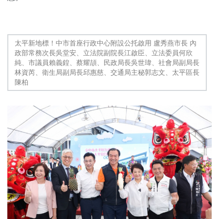
太平新地標！中市首座行政中心附設公托啟用 盧秀燕市長 內
政部常務次長吳堂安、立法院副院長江啟臣、立法委員何欣
純、市議員賴義鍠、蔡耀頡、民政局長吳世瑋、社會局副局長
林資芮、衛生局副局長邱惠慈、交通局主秘郭志文、太平區長
陳柏