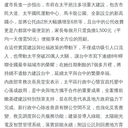
盧市長進一步指出，市府在太平挹注多項重大建設，包含市
民大道、太平國民運動中心、馬卡龍公園、全新設立的新高
國小，並將公托由2所大幅擴增至6所等，且台中的公托收費
更是六都當中最便宜的，家長每個月只需負擔1,500元（平
均一天僅需50元）便能享有全方位的照顧。
在這些實質建設與社福政策的帶動下，不僅成功吸引人口流
入，也帶動太平突破20萬人大關， 讓台中市寫下連續8年蟬
聯全國最幸福城市的榮耀；在她任期剩餘的7個多月裡，將
持續不遺餘力建設台中，延續太平與台中的繁榮幸福。
內政部常務次長吳堂安表示，太平區行政中心暨宜昌托嬰中
心落成啟用，是中央與地方攜手合作的重要成果，全案獲前
瞻基礎建設特別預算支持，並在民意代表及地方政府協力下
完成。新行政中心除改善原有辦公空間不足，也強化災害應
變、救災調度與公共服務功能；建築並導入綠能、太陽能光
電及智慧管理系統，落實節能永續；附設公託則回應地方育