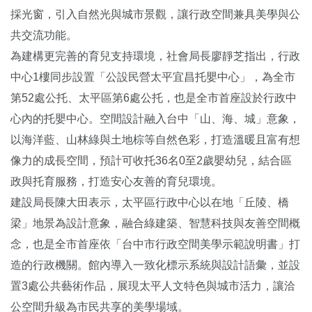
採光窗，引入自然光與城市景觀，讓行政空間兼具美學與公
共交流功能。
為建構更完善的育兒支持環境，社會局長廖靜芝指出，行政
中心1樓同步設置「公設民營太平宜昌托嬰中心」，為全市
第52處公托、太平區第6處公托，也是全市首座設於行政中
心內的托嬰中心。空間設計融入台中「山、海、城」意象，
以海洋藍、山林綠與土地棕等自然色彩，打造溫暖且富有想
像力的成長空間，預計可收托36名0至2歲嬰幼兒，結合區
政與托育服務，打造安心友善的育兒環境。
建設局長陳大田表示，太平區行政中心以在地「丘陵、橋
梁」地景為設計意象，融合綠建築、智慧科技與友善空間概
念，也是全市首座依「台中市行政空間美學示範說明書」打
造的行政機關。館內導入一致化標示系統與設計語彙，並設
置3處公共藝術作品，展現太平人文特色與城市活力，讓洽
公空間升級為市民共享的美學場域。