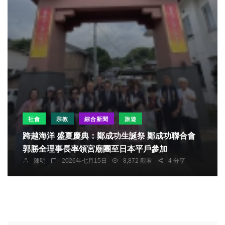
社會
宗教
綜合新聞
旅遊
跨越海洋 盛夏慶典：鄭成功生誕祭 鄭成功聯合會
郭勝全理事長率領宮廟團至日本平戶參加
陳明
2026年七月15日
8,872 觀看
4 分享