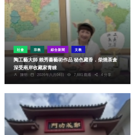
社會
宗教
綜合新聞
文教
陶工藝大師 賴秀蓁藝術作品 秘色藏香．柴燒茶倉
深受兩岸收藏家青睞
陳明
2026年六月04日
7,881 觀看
4 分享