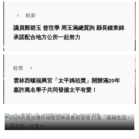
較新
議員鄭碧玉 曾玟學 周玉滿總質詢 縣長鍾東錦
承諾配合地方公所一起努力
較舊
雲林西螺福興宮「太平媽祖獎」開辦滿20年
宗教
綜合新聞
嘉許萬名學子共同發揚太平有愛！
2026共善浴佛祈福暨雲林蔬食節登場 打造「蔬福
生活・心靈共好」社會〜
陳信利
2026年五月24日
12,375 觀看
10 分享
宗教
【觀音成道日・四臂觀音火供法會邀請】
陳明
2026年七月22日
7,072 觀看
5 分享