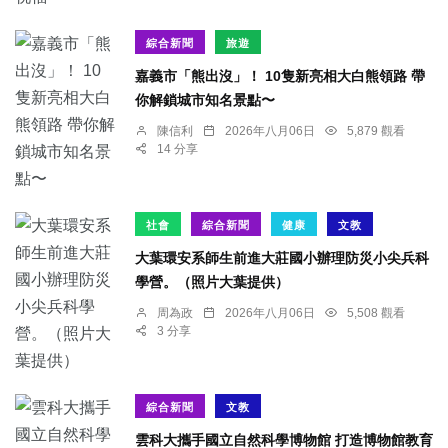
綜合新聞
旅遊
嘉義市「熊出沒」！ 10隻新亮相大白熊領路 帶
你解鎖城市知名景點〜
陳信利
2026年八月06日
5,879 觀看
14 分享
社會
綜合新聞
健康
文教
大葉環安系師生前進大莊國小辦理防災小尖兵科
學營。（照片大葉提供）
周為政
2026年八月06日
5,508 觀看
3 分享
綜合新聞
文教
雲科大攜手國立自然科學博物館 打造博物館教育