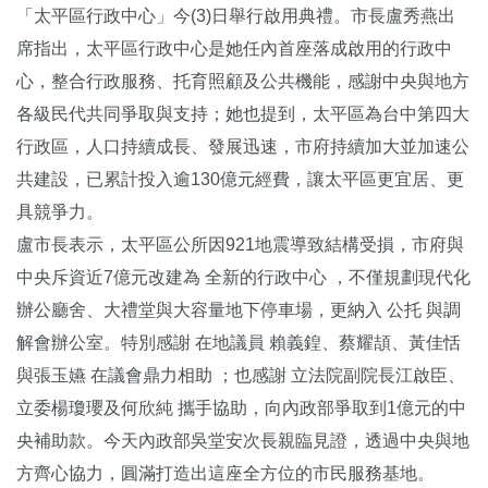
「太平區行政中心」今(3)日舉行啟用典禮。市長盧秀燕出
席指出，太平區行政中心是她任內首座落成啟用的行政中
心，整合行政服務、托育照顧及公共機能，感謝中央與地方
各級民代共同爭取與支持；她也提到，太平區為台中第四大
行政區，人口持續成長、發展迅速，市府持續加大並加速公
共建設，已累計投入逾130億元經費，讓太平區更宜居、更
具競爭力。
盧市長表示，太平區公所因921地震導致結構受損，市府與
中央斥資近7億元改建為 全新的行政中心 ，不僅規劃現代化
辦公廳舍、大禮堂與大容量地下停車場，更納入 公托 與調
解會辦公室。特別感謝 在地議員 賴義鍠、蔡耀頡、黃佳恬
與張玉嬿 在議會鼎力相助 ；也感謝 立法院副院長江啟臣、
立委楊瓊瓔及何欣純 攜手協助，向內政部爭取到1億元的中
央補助款。今天內政部吳堂安次長親臨見證，透過中央與地
方齊心協力，圓滿打造出這座全方位的市民服務基地。