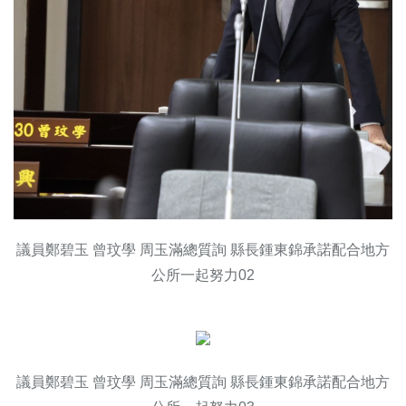
議員鄭碧玉 曾玟學 周玉滿總質詢 縣長鍾東錦承諾配合地方
公所一起努力02
議員鄭碧玉 曾玟學 周玉滿總質詢 縣長鍾東錦承諾配合地方