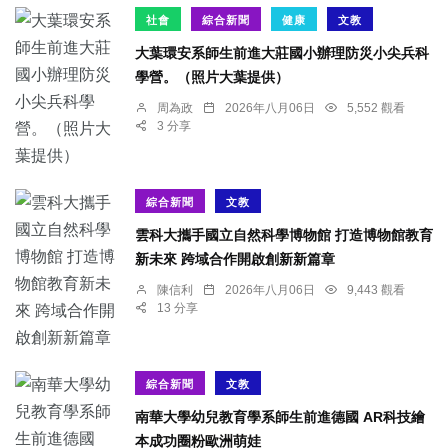
社會
綜合新聞
健康
文教
大葉環安系師生前進大莊國小辦理防災小尖兵科
學營。（照片大葉提供）
周為政
2026年八月06日
5,552 觀看
3 分享
綜合新聞
文教
雲科大攜手國立自然科學博物館 打造博物館教育
新未來 跨域合作開啟創新新篇章
陳信利
2026年八月06日
9,443 觀看
13 分享
綜合新聞
文教
南華大學幼兒教育學系師生前進德國 AR科技繪
本成功圈粉歐洲萌娃