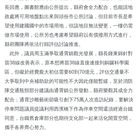
長回應，圖書館應由公所提出，縣府會全力配合，也能請地
政處將可用地盤點出來與頭份市公所討論，但目前市長是希
望使用建國國中的市場用地，但該地目無法變更，一樓仍需
做市場使用，公所另也考慮希望縣府以有償撥用方式進行，
縣府團隊將依法行歸評估討論推進。
此外，議員周玉滿爭取通霄鎮觀光發展，縣長鍾東錦針對
苗38線改善表示，原本想將苗38線直接連接到銅鑼科學園
區，但礙於經費龐大初估需要60到70億元，評估交通量不
大爭取到中央補助款的可能性不大因此僅能暫緩，至於消防
隊交通瓶頸部分建議由通霄鎮公所發動，縣府樂觀其成全力
配合；通霄沙雕藝術節吸引創下75萬人次造訪紀錄，要解決
停車問題議員提議利用西濱橋下作為停車空間還須經過台鐵
同意，台鐵舊倉庫部分也期待文化部一起來活化閒置空間，
攜手各界齊心努力。