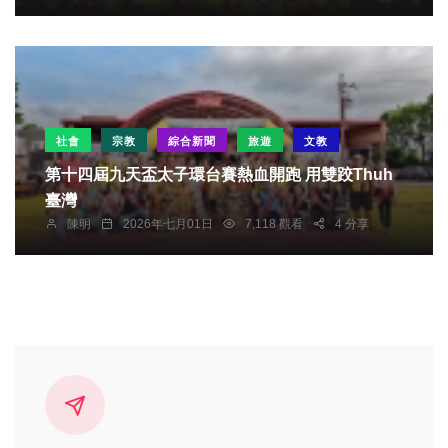
社會
宗教
綜合新聞
旅遊
文教
第十四屆九天盃太子環台賽熱血開跑 用雙跤Thuh
臺灣
陳明
2026年七月01日
7,118 觀看
4 分享