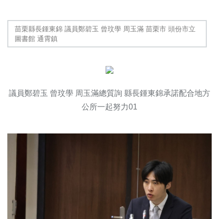
苗栗縣長鍾東錦 議員鄭碧玉 曾玟學 周玉滿 苗栗市 頭份市立
圖書館 通霄鎮
議員鄭碧玉 曾玟學 周玉滿總質詢 縣長鍾東錦承諾配合地方
公所一起努力01