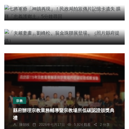
失 膜拜「忠義護鄉土」5分鐘尋回
陳明
2026年二月10日
11,604 觀看
1 分享
社會
宗教
綜合新聞
健康
文教
「夫藏妻畫」劉峰松、翁金珠聯展登場。（照片縣
府提供）
周為政
2026年七月16日
6,550 觀看
3 分享
宗教
縣府辦理宗教業務輔導暨宗教場所低碳認證頒獎典
禮
陳朝枝
2026年七月17日
5,924 觀看
2 分享