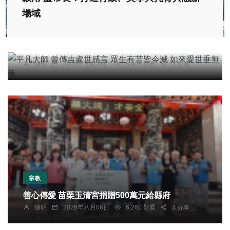
場域
宗教
平凡大師 曾傳吉處世感言 眾生有苦皆今滅 如來愛
世垂無依
陳明
2026年七月26日
6,905 觀看
4 分享
宗教
善心傳愛 苗栗玉清宮捐贈500萬元給縣府
陳明
2026年八月06日
6,260 觀看
4 分享
宗教
綜合新聞
旅遊
科技新知
七將軍爺「神蹟再現」！民政局拍宣傳片記憶卡遺