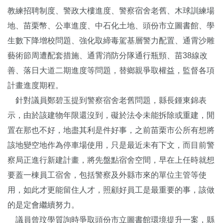
教練招聘制度、警政大樓進度、警察宿舍老舊、木球訓練場
地、苗栗幣、公車進度、中石化土地、頭份市立圖書館、學
生數下降增校問題、強化取締毒駕基層警力配置、通霄沙雕
藝術節周遭配套措施、通霄消防分隊通行瓶頸、苗38線改
善、落日大道二期進度等問題，替鄉親爭取權益，監督各項
計畫進度期程。
針對議員鄭碧玉提到警察宿舍老舊問題，縣長鍾東錦表
示，由於該建物年限還沒到，礙於法令未能拆除或重建，閒
置在那也不好，地盡其利是件好事，之前苗栗市公所有想將
該地變空地作為停車場使用，只是最近未有下文，而目前警
察局正進行新建計畫，將先盤點宿舍空間，早在上任時就想
要蓋一棟員工宿舍，包括警察及外縣市來的單位主管等使
用，如此才更能留住人才，照顧好員工是最重要的事，該做
的是定會繼續努力。
議員曾玟學質詢時爭取頭份市立圖書館環境提升一案，縣