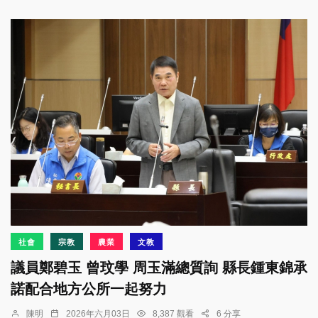
社會
宗教
農業
文教
議員鄭碧玉 曾玟學 周玉滿總質詢 縣長鍾東錦承
諾配合地方公所一起努力
陳明
2026年六月03日
8,387 觀看
6 分享