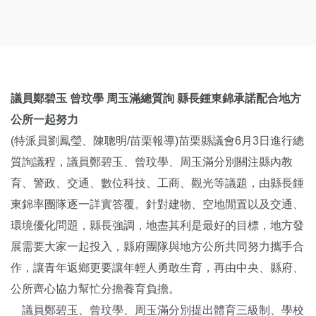
議員鄭碧玉 曾玟學 周玉滿總質詢 縣長鍾東錦承諾配合地方
公所一起努力
(特派員劉鳳瑩、陳聰明/苗栗報導)苗栗縣議會6月3日進行總
質詢議程，議員鄭碧玉、曾玟學、周玉滿分別關注縣內教
育、警政、交通、數位科技、工商、觀光等議題，由縣長鍾
東錦率團隊逐一詳實答覆。針對建物、空地閒置以及交通、
環境優化問題，縣長強調，地盡其利是最好的目標，地方發
展需要大家一起投入，縣府團隊與地方公所共同努力攜手合
作，讓青年返鄉更要讓年輕人勇敢生育，再由中央、縣府、
公所齊心協力幫忙分擔養育負擔。
議員鄭碧玉、曾玟學、周玉滿分別提出體育三級制、學校