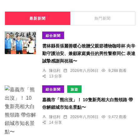
最新新聞
熱門新聞
綜合新聞
雲林縣長張麗善暖心致贈父親節禮物咖啡杯 向辛
勤守護治安、兼顧家庭責任的男性警察同仁 表達
誠摯感謝與祝福〜
陳信利
2026年八月06日
9,288 觀看
13 分享
綜合新聞
旅遊
嘉義市「熊出沒」！ 10隻新亮相大白熊領路 帶
你解鎖城市知名景點〜
陳信利
2026年八月06日
9,472 觀看
14 分享