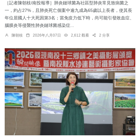
［記者陳朝枝/南投報導］肺炎鏈球菌為社區型肺炎常見致病菌之
一，約占27%，且肺炎死亡個案中逾九成為65歲以上長者，使其長
年位居國人十大死因第3名；當免疫力低下時，尚可能引發敗血症、
腦膜炎等侵襲性肺炎鏈球菌感染症...
陳朝枝
2026年八月07日
2,612 觀看
2 分享