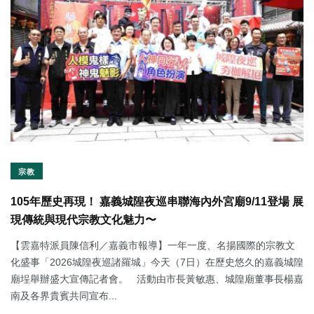
宗教
105年歷史再現！ 嘉義城隍夜巡串聯海內外宮廟9/11登場 展
現傳統與現代宗教文化魅力〜
【雲嘉特派員陳信利／嘉義市報導】一年一度、名揚國際的宗教文
化盛事「2026城隍夜巡諸羅城」今天（7日）在歷史悠久的嘉義城隍
廟埕舉辦盛大宣傳記者會。 活動由市長黃敏惠、城隍廟董事長楊嘉
南及各界貴賓共同宣布...