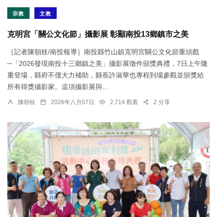
宗教
文教
克明宮「關公文化節」攝影展 彰顯南投13鄉鎮市之美
［記者陳朝枝/南投報導］南投縣竹山鎮克明宮關公文化節重頭戲
─「2026發現南投十三鄉鎮之美」攝影展徵件頒獎典禮，7日上午隆
重登場，縣府不僅大力補助，縣長許淑華也專程到場參觀並頒獎給
所有得獎攝影家。這項攝影展與...
陳朝枝
2026年八月07日
2,714 觀看
2 分享