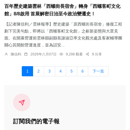
百年歷史建築雲林「西螺街長宿舍」轉身「西螺客町文化
館」8/8啟用 首展解密日治至今政治變遷史！
【記者陳信利／雲林報導】歷史建築「原西螺街長宿舍」修復工程
劃下完美句點，即將以「西螺客町文化館」之嶄新姿態與大眾見
面。在開幕營運前雲林縣副縣長謝淑亞率文化觀光處及客家輔導團
關心其開館營運進度，並為詔安...
陳信利
2026年八月07日
9,298 觀看
9 分享
1
2
3
4
5
6
下一頁
訂閱我們的電子報