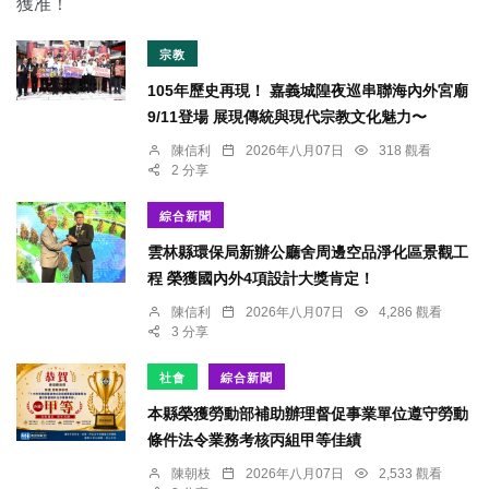
宗教
105年歷史再現！ 嘉義城隍夜巡串聯海內外宮廟
9/11登場 展現傳統與現代宗教文化魅力〜
陳信利
2026年八月07日
318 觀看
2 分享
綜合新聞
雲林縣環保局新辦公廳舍周邊空品淨化區景觀工
程 榮獲國內外4項設計大獎肯定！
陳信利
2026年八月07日
4,286 觀看
3 分享
社會
綜合新聞
本縣榮獲勞動部補助辦理督促事業單位遵守勞動
條件法令業務考核丙組甲等佳績
陳朝枝
2026年八月07日
2,533 觀看