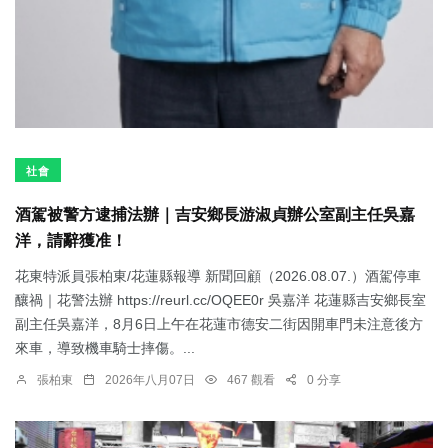
社會
酒駕被警方逮捕法辦｜吉安鄉長游淑貞辦公室副主任吳嘉
洋，請辭獲准！
花東特派員張柏東/花蓮縣報導 新聞回顧（2026.08.07.）酒駕停車
釀禍｜花警法辦 https://reurl.cc/OQEE0r 吳嘉洋 花蓮縣吉安鄉長室
副主任吳嘉洋，8月6日上午在花蓮市德安二街因開車門未注意後方
來車，導致機車騎士摔傷。...
張柏東
2026年八月07日
467 觀看
0 分享