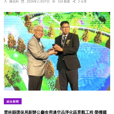
陳信利
2026年八月07日
318 觀看
2 分享
綜合新聞
雲林縣環保局新辦公廳舍周邊空品淨化區景觀工程 榮獲國