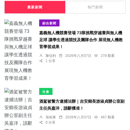
最新新聞
熱門新聞
綜合新聞
嘉義無人機競賽登場 73隊挑戰穿越賽與無人機
足球 讓學生透過競技及團隊合作 展現無人機教
育學習成果！
陳信利
2026年八月07日
278 觀看
1 分享
社會
酒駕被警方逮捕法辦｜吉安鄉長游淑貞辦公室副
主任吳嘉洋，請辭獲准！
張柏東
2026年八月07日
467 觀看
0 分享