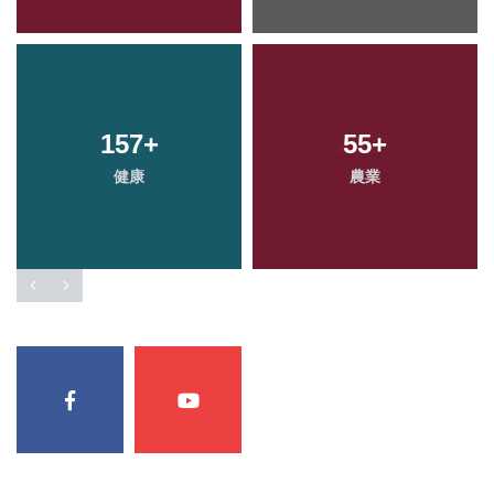
157
+
55
+
健康
農業