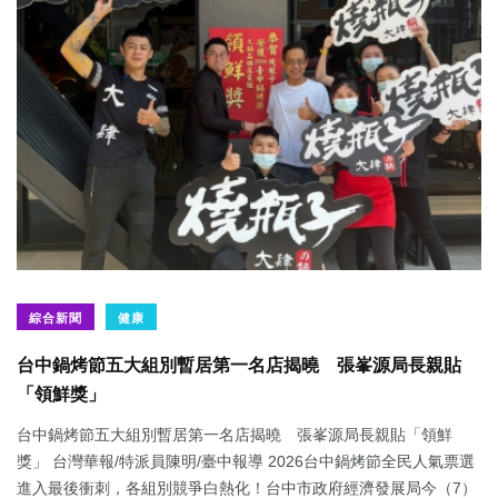
綜合新聞
健康
台中鍋烤節五大組別暫居第一名店揭曉 張峯源局長親貼
「領鮮獎」
台中鍋烤節五大組別暫居第一名店揭曉 張峯源局長親貼「領鮮
獎」 台灣華報/特派員陳明/臺中報導 2026台中鍋烤節全民人氣票選
進入最後衝刺，各組別競爭白熱化！台中市政府經濟發展局今（7）