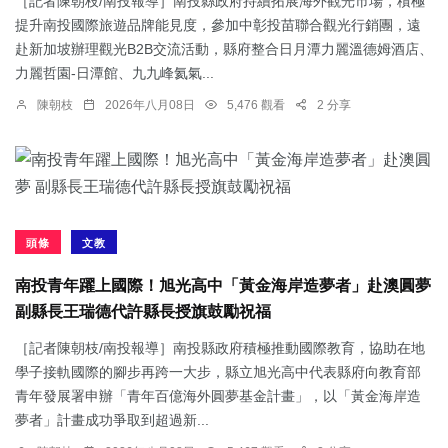
［記者陳朝枝/南投報導］南投縣政府持續拓展海外觀光市場，積極
提升南投國際旅遊品牌能見度，參加中彰投苗聯合觀光行銷團，遠
赴新加坡辦理觀光B2B交流活動，縣府整合日月潭力麗溫德姆酒店、
力麗哲園-日潭館、九九峰氦氣...
陳朝枝
2026年八月08日
5,476 觀看
2 分享
頭條
文教
南投青年躍上國際！旭光高中「黃金海岸造夢者」赴澳圓夢
副縣長王瑞德代許縣長授旗鼓勵祝福
［記者陳朝枝/南投報導］南投縣政府積極推動國際教育，協助在地
學子接軌國際的腳步再跨一大步，縣立旭光高中代表縣府向教育部
青年發展署申辦「青年百億海外圓夢基金計畫」，以「黃金海岸造
夢者」計畫成功爭取到超過新...