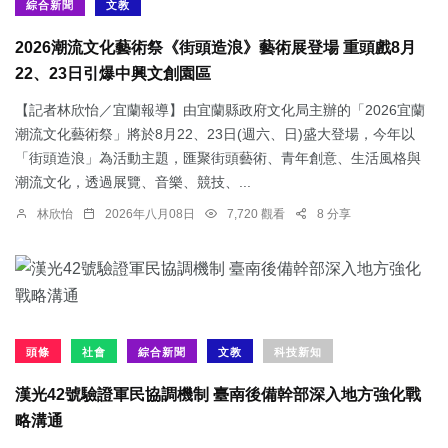
綜合新聞
文教
2026潮流文化藝術祭《街頭造浪》藝術展登場 重頭戲8月
22、23日引爆中興文創園區
【記者林欣怡／宜蘭報導】由宜蘭縣政府文化局主辦的「2026宜蘭
潮流文化藝術祭」將於8月22、23日(週六、日)盛大登場，今年以
「街頭造浪」為活動主題，匯聚街頭藝術、青年創意、生活風格與
潮流文化，透過展覽、音樂、競技、...
林欣怡
2026年八月08日
7,720 觀看
8 分享
頭條
社會
綜合新聞
文教
科技新知
漢光42號驗證軍民協調機制 臺南後備幹部深入地方強化戰
略溝通