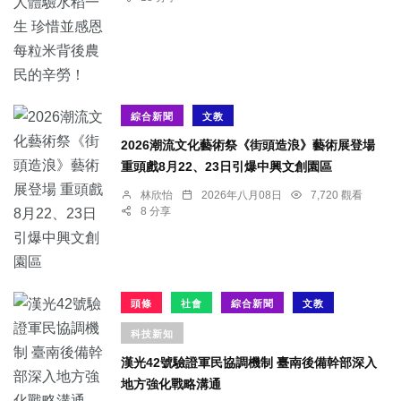
綜合新聞
文教
2026潮流文化藝術祭《街頭造浪》藝術展登場
重頭戲8月22、23日引爆中興文創園區
林欣怡
2026年八月08日
7,720 觀看
8 分享
頭條
社會
綜合新聞
文教
科技新知
漢光42號驗證軍民協調機制 臺南後備幹部深入
地方強化戰略溝通