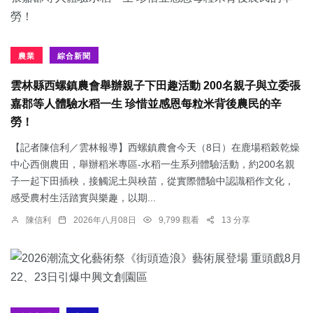
農業
綜合新聞
雲林縣西螺鎮農會舉辦親子下田趣活動 200名親子與立委張
嘉郡等人體驗水稻一生 珍惜並感恩每粒米背後農民的辛
勞！
【記者陳信利／雲林報導】西螺鎮農會今天（8日）在鹿場稻榖乾燥
中心西側農田，舉辦稻米專區-水稻一生系列體驗活動，約200名親
子一起下田插秧，接觸泥土與秧苗，從實際體驗中認識稻作文化，
感受農村生活踏實與樂趣，以期...
陳信利
2026年八月08日
9,799 觀看
13 分享