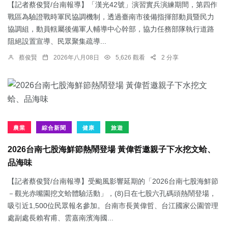
【記者蔡俊賢/台南報導】「漢光42號」演習實兵演練期間，第四作
戰區為驗證戰時軍民協調機制，透過臺南市後備指揮部動員暨民力
協調組，動員轄屬後備軍人輔導中心幹部，協力任務部隊執行道路
阻絕設置宣導、民眾聚集疏導...
蔡俊賢
2026年八月08日
5,626 觀看
2 分享
農業
綜合新聞
健康
旅遊
2026台南七股海鮮節熱鬧登場 黃偉哲邀親子下水挖文蛤、
品海味
【記者蔡俊賢/台南報導】受颱風影響延期的「2026台南七股海鮮節
－觀光赤嘴園挖文蛤體驗活動」，(8)日在七股六孔碼頭熱鬧登場，
吸引近1,500位民眾報名參加。台南市長黃偉哲、台江國家公園管理
處副處長賴宥甫、雲嘉南濱海國...