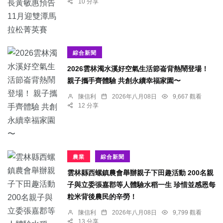
10 分享
綜合新聞
2026雲林濁水溪好空氣生活節崙背熱鬧登場！
親子攜手齊體驗 共創永續幸福家園〜
陳信利
2026年八月08日
9,667 觀看
12 分享
農業
綜合新聞
雲林縣西螺鎮農會舉辦親子下田趣活動 200名親
子與立委張嘉郡等人體驗水稻一生 珍惜並感恩每
粒米背後農民的辛勞！
陳信利
2026年八月08日
9,799 觀看
13 分享