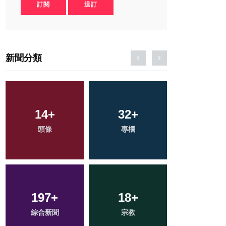
訂閱
退訂
新聞分類
14
20
+
+
32
57
+
+
64
+
頭條
農業
專欄
健康
文教
197
109
+
+
18
44
+
+
9
+
綜合新聞
社會
宗教
旅遊
科技新知