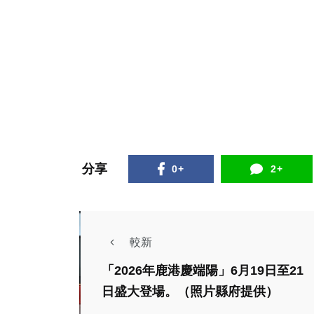
分享
0+
2+
較新
頭條
宗教
社會
「2026年鹿港慶端陽」6月19日至21
綜合新聞
旅遊
健康
日盛大登場。（照片縣府提供）
賴總統親臨祀典大天
文教