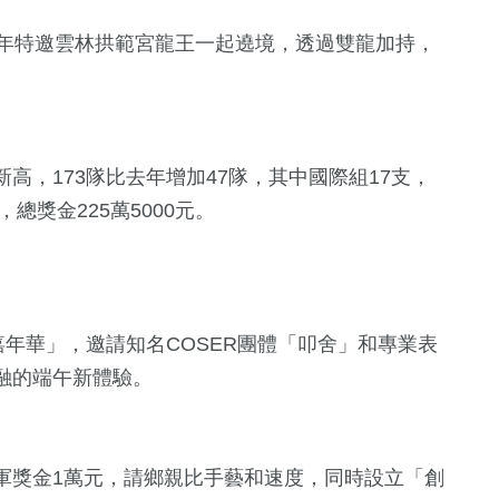
今年特邀雲林拱範宮龍王一起遶境，透過雙龍加持，
高，173隊比去年增加47隊，其中國際組17支，
總獎金225萬5000元。
0
+
大陸
嘉年華」，邀請知名COSER團體「叩舍」和專業表
融的端午新體驗。
軍獎金1萬元，請鄉親比手藝和速度，同時設立「創