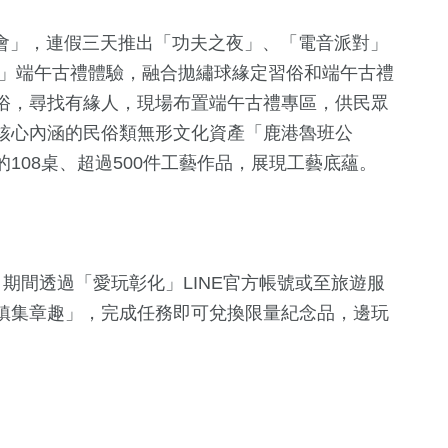
音樂會」，連假三天推出「功夫之夜」、「電音派對」
康」端午古禮體驗，融合拋繡球緣定習俗和端午古禮
俗，尋找有緣人，現場布置端午古禮專區，供民眾
核心內涵的民俗類無形文化資產「鹿港魯班公
108桌、超過500件工藝作品，展現工藝底蘊。
期間透過「愛玩彰化」LINE官方帳號或至旅遊服
鎮集章趣」，完成任務即可兌換限量紀念品，邊玩