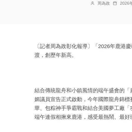
周為政
202
〔記者周為政彰化報導〕「2026年鹿港慶
渡，創歷年新高。
結合傳統龍舟和小鎮風情的端午盛會的「
媚議員宣告正式啟動，今年國際龍舟錦標賽
華、包粽神手爭霸戰和結合美國夢工廠「
端午連假相揪來鹿港，感受最熱鬧、最好