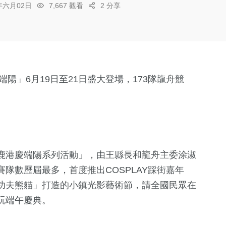
6年六月02日
7,667 觀看
2 分享
端陽」6月19日至21日盛大登場，173隊龍舟競
鹿港慶端陽系列活動」，由王縣長和龍舟主委涂淑
隊數歷屆最多，首度推出COSPLAY踩街嘉年
功夫熊貓」打造的小鎮光影藝術節，請全國民眾在
玩端午慶典。