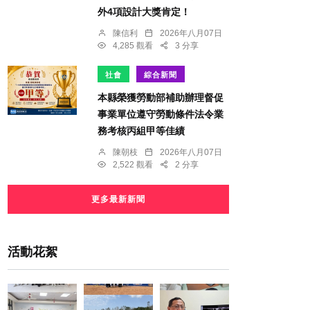
外4項設計大獎肯定！
陳信利
2026年八月07日
4,285 觀看
3 分享
社會
綜合新聞
本縣榮獲勞動部補助辦理督促
事業單位遵守勞動條件法令業
務考核丙組甲等佳績
陳朝枝
2026年八月07日
2,522 觀看
2 分享
更多最新新聞
活動花絮