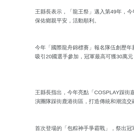
王縣長表示，「龍王祭」邁入第49年，
保佑鄉親平安，活動順利。
今年「國際龍舟錦標賽」報名隊伍創歷年新
吸引20國選手參加，冠軍最高可獲30萬元，
20
+
59
+
65
+
農業
健康
文教
王縣長指出，今年亮點「COSPLAY踩街
演團隊踩街鹿港街區，打造傳統和潮流交
109
+
44
+
9
+
社會
旅遊
科技新知
首次登場的「包粽神手爭霸戰」，祭出冠