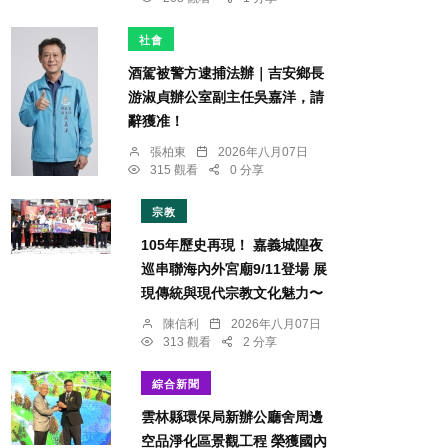
社會
酒駕被警方逮捕法辦｜吉安鄉長
游淑貞辦公室副主任吳嘉洋，請
辭獲准！
張柏東
2026年八月07日
315 觀看
0 分享
宗教
105年歷史再現！ 嘉義城隍夜
巡串聯海內外宮廟9/11登場 展
現傳統與現代宗教文化魅力〜
陳信利
2026年八月07日
313 觀看
2 分享
綜合新聞
雲林縣環保局新辦公廳舍周邊
空品淨化區景觀工程 榮獲國內