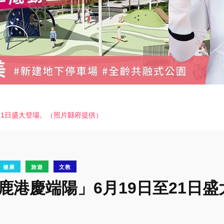
至21日盛大登場。（照片縣府提供）
健康
旅遊
文教
年鹿港慶端陽」6月19日至21