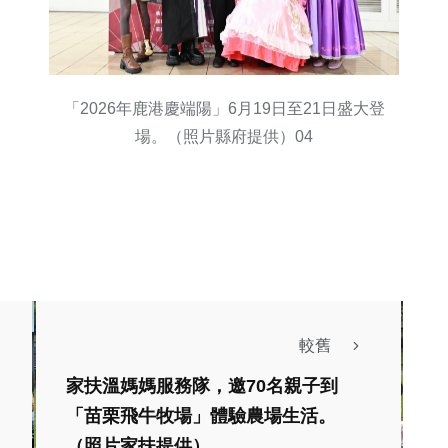
「2026年鹿港慶端陽」6月19日至21日盛大登
場。（照片縣府提供）04
較舊
社會
綜合新聞
綜合新聞
家扶溫媽媽服務隊，邀70名親子到
旅遊
文教
旅遊
「苗栗飛牛牧場」體驗農場生活。
咖啡茶香交織舊城故
（照片家扶提供）