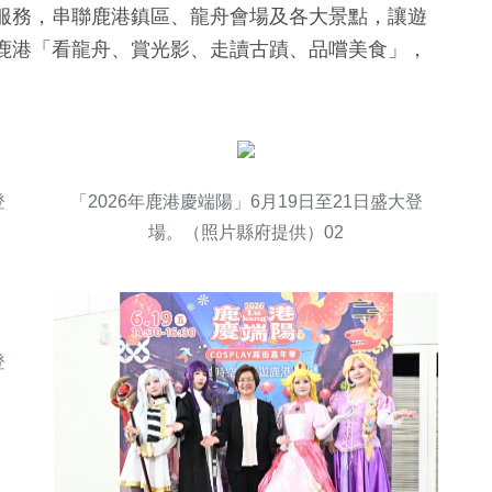
服務，串聯鹿港鎮區、龍舟會場及各大景點，讓遊
鹿港「看龍舟、賞光影、走讀古蹟、品嚐美食」，
登
「2026年鹿港慶端陽」6月19日至21日盛大登
場。（照片縣府提供）02
登