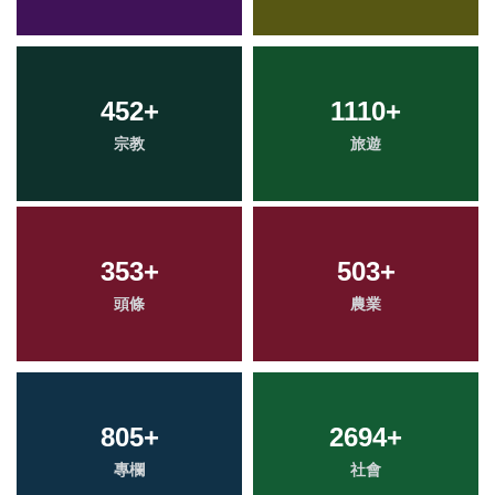
452
+
1110
+
宗教
旅遊
353
+
503
+
頭條
農業
805
+
2694
+
專欄
社會