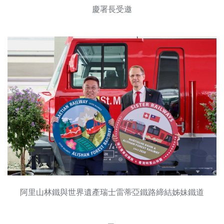
慶署長受邀
阿里山林鐵與世界遺產瑞士雷蒂亞鐵路締結姊妹鐵道