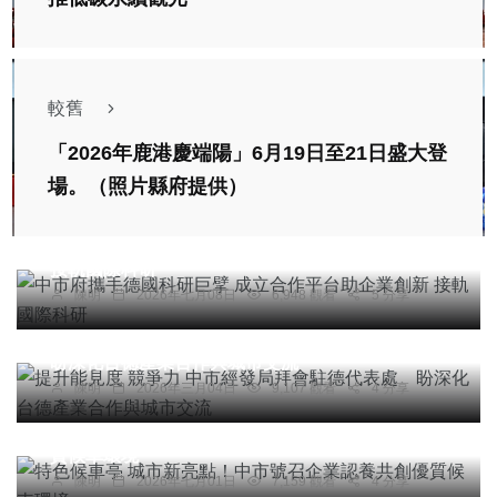
較舊
「2026年鹿港慶端陽」6月19日至21日盛大登
場。（照片縣府提供）
社會
綜合新聞
旅遊
文教
科技新知
中市府攜手德國科研巨擘 成立合作平台助企業創新
接軌國際科研
陳明
2026年七月08日
6,948 觀看
5 分享
社會
綜合新聞
旅遊
科技新知
提升能見度 競爭力 中市經發局拜會駐德代表處
盼深化台德產業合作與城市交流
陳明
2026年三月04日
9,107 觀看
4 分享
社會
綜合新聞
旅遊
科技新知
特色候車亭 城市新亮點！中市號召企業認養共創優
質候車環境
陳明
2026年七月01日
7,159 觀看
4 分享
綜合新聞
旅遊