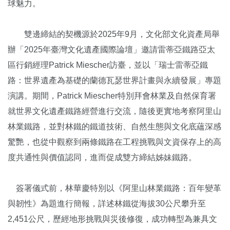
球魅力。
雙邊締結的契機源於2025年9月，文化部文化資產局舉
辦「2025年臺灣文化遺產國際論壇」邀請雷蒂亞鐵路亞太
區行銷經理Patrick Miescher訪臺，並以「瑞士雷蒂亞鐵
路：世界遺產為基礎的蘭德瓦瑟世界計畫與永續發展」專題
演講。期間，Patrick Miescher特別拜會林業及自然保育署
就世界文化遺產鐵路經營進行交流，隨後更實地考察阿里山
林業鐵路，並對林鐵的鐵道技術、自然生態與文化底蘊深感
驚艷，也從中觀察到兩條鐵路在工程挑戰與文資保存上的高
度共通性與價值認同，進而促成雙方締結姊妹鐵路。
簽署儀式前，林華慶特別以《阿里山林業鐵路：百年變革
與韌性》為題進行簡報，詳述林鐵從海拔30公尺攀升至
2,451公尺，歷經地形挑戰與災後修復，成功轉型為兼具文