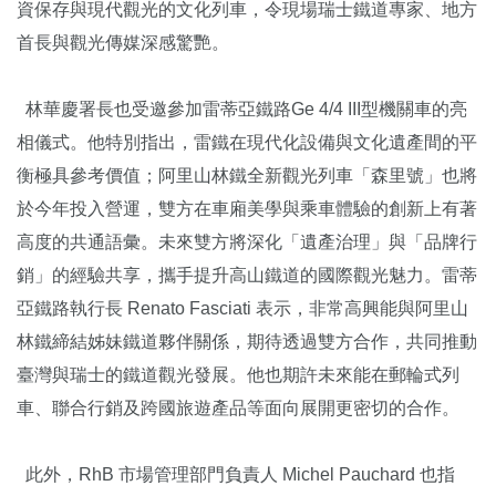
資保存與現代觀光的文化列車，令現場瑞士鐵道專家、地方
首長與觀光傳媒深感驚艷。
林華慶署長也受邀參加雷蒂亞鐵路Ge 4/4 III型機關車的亮
相儀式。他特別指出，雷鐵在現代化設備與文化遺產間的平
衡極具參考價值；阿里山林鐵全新觀光列車「森里號」也將
於今年投入營運，雙方在車廂美學與乘車體驗的創新上有著
高度的共通語彙。未來雙方將深化「遺產治理」與「品牌行
銷」的經驗共享，攜手提升高山鐵道的國際觀光魅力。雷蒂
亞鐵路執行長 Renato Fasciati 表示，非常高興能與阿里山
林鐵締結姊妹鐵道夥伴關係，期待透過雙方合作，共同推動
臺灣與瑞士的鐵道觀光發展。他也期許未來能在郵輪式列
車、聯合行銷及跨國旅遊產品等面向展開更密切的合作。
此外，RhB 市場管理部門負責人 Michel Pauchard 也指