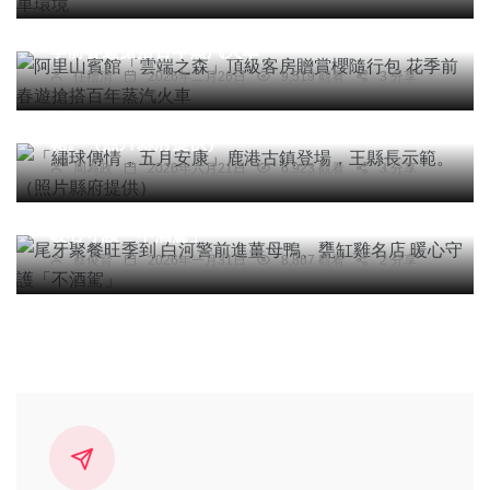
阿里山賓館「雲端之森」頂級客房贈賞櫻隨行包 花
季前春遊搶搭百年蒸汽火車
任禮清
2026年二月26日
9,519 觀看
3 分享
社會
綜合新聞
健康
旅遊
文教
「繡球傳情，五月安康」鹿港古鎮登場，王縣長示
範。（照片縣府提供）
周為政
2026年六月21日
6,923 觀看
3 分享
社會
綜合新聞
健康
旅遊
尾牙聚餐旺季到 白河警前進薑母鴨、甕缸雞名店
暖心守護「不酒駕」
蔡俊賢
2026年一月31日
8,867 觀看
2 分享