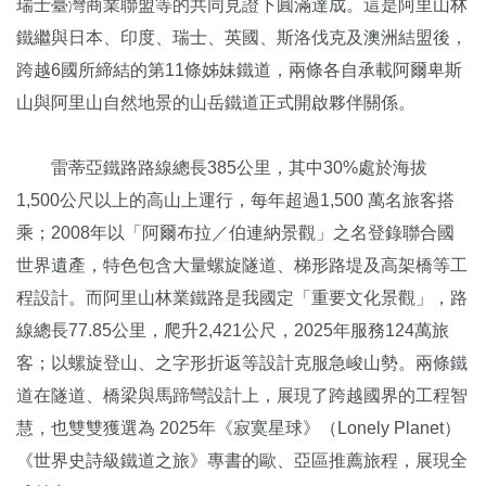
瑞士臺灣商業聯盟等的共同見證下圓滿達成。這是阿里山林
鐵繼與日本、印度、瑞士、英國、斯洛伐克及澳洲結盟後，
跨越6國所締結的第11條姊妹鐵道，兩條各自承載阿爾卑斯
山與阿里山自然地景的山岳鐵道正式開啟夥伴關係。
雷蒂亞鐵路路線總長385公里，其中30%處於海拔
1,500公尺以上的高山上運行，每年超過1,500 萬名旅客搭
乘；2008年以「阿爾布拉／伯連納景觀」之名登錄聯合國
世界遺產，特色包含大量螺旋隧道、梯形路堤及高架橋等工
程設計。而阿里山林業鐵路是我國定「重要文化景觀」，路
線總長77.85公里，爬升2,421公尺，2025年服務124萬旅
客；以螺旋登山、之字形折返等設計克服急峻山勢。兩條鐵
道在隧道、橋梁與馬蹄彎設計上，展現了跨越國界的工程智
慧，也雙雙獲選為 2025年《寂寞星球》（Lonely Planet）
《世界史詩級鐵道之旅》專書的歐、亞區推薦旅程，展現全