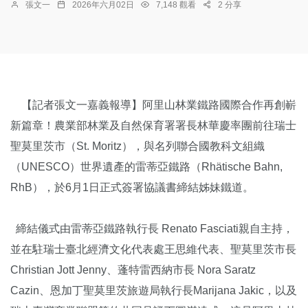
張文一
2026年六月02日
7,148 觀看
2 分享
【記者張文一嘉義報導】阿里山林業鐵路國際合作再創嶄
新篇章！農業部林業及自然保育署署長林華慶率團前往瑞士
聖莫里茨市（St. Moritz），與名列聯合國教科文組織
（UNESCO）世界遺產的雷蒂亞鐵路（Rhätische Bahn,
RhB），於6月1日正式簽署協議書締結姊妹鐵道。
締結儀式由雷蒂亞鐵路執行長 Renato Fasciati親自主持，
並在駐瑞士臺北經濟文化代表處王思維代表、聖莫里茨市長
Christian Jott Jenny、蓬特雷西納市長 Nora Saratz
Cazin、恩加丁聖莫里茨旅遊局執行長Marijana Jakic，以及