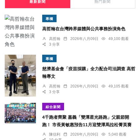
最新新聞
熱門新聞
專欄
高哲翰在台灣跨界媒體與公共事務扮演角色
高哲翰
2026年八月09日
49,100 觀看
3 分享
專欄
慈濟基金會「疫苗採購」全力配合司法調查 高哲
翰專文
高哲翰
2026年八月09日
49,105 觀看
3 分享
綜合新聞
4千跑者齊聚 嘉義「雙潭星光路跑」父親節開
跑！ 市長黃敏惠預告11月迎雙潭馬拉松菁英賽
陳信利
2026年八月09日
5,040 觀看
10 分享