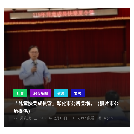
社會
綜合新聞
健康
文教
「兒童快樂成長營」彰化市公所登場。（照片市公
所提供）
周為政
2026年七月13日
6,397 觀看
4 分享