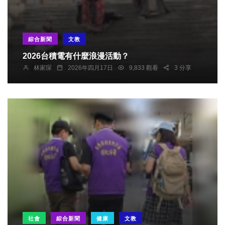
綜合新聞
文教
2026台積電有什麼浪漫活動？
林家琛
2026年四月17日
9,833 觀看
3 分享
社會
綜合新聞
健康
文教