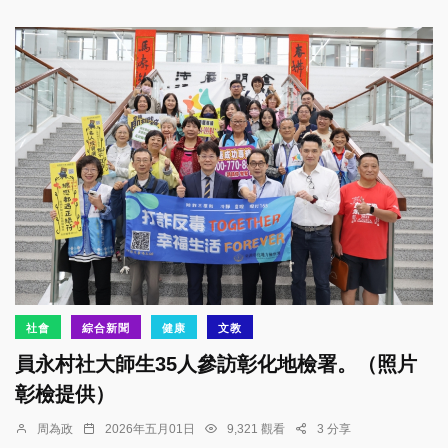
社會
綜合新聞
健康
文教
員永村社大師生35人參訪彰化地檢署。（照片
彰檢提供）
周為政
2026年五月01日
9,321 觀看
3 分享