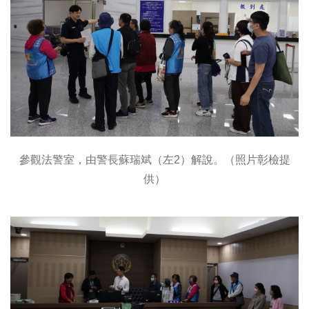
參觀法警室，由警長蘇瑞斌（左2）解說。（照片彰檢提
供）