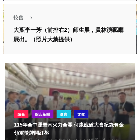
較舊
大葉李一芳（前排右2）師生展，員林演藝廳
展出。（照片大葉提供）
頭條
綜合新聞
健康
文教
115年全中運臺南火力全開 何康婗破大會紀錄奪金
領軍獎牌開紅盤