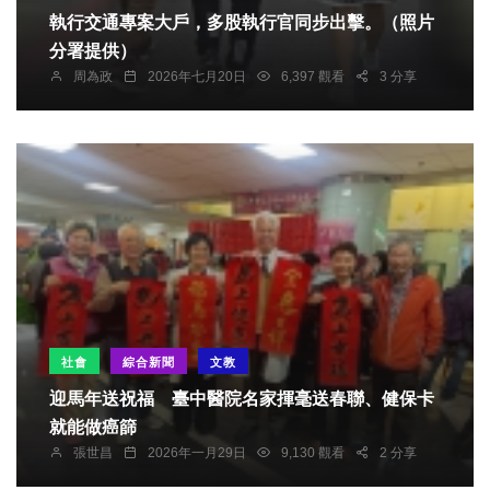
執行交通專案大戶，多股執行官同步出擊。（照片
分署提供）
周為政
2026年七月20日
6,397 觀看
3 分享
社會
綜合新聞
文教
迎馬年送祝福 臺中醫院名家揮毫送春聯、健保卡
就能做癌篩
張世昌
2026年一月29日
9,130 觀看
2 分享