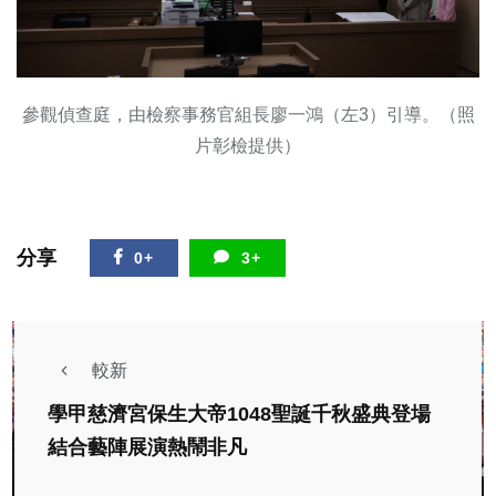
參觀偵查庭，由檢察事務官組長廖一鴻（左3）引導。（照
片彰檢提供）
分享
0+
3+
較新
學甲慈濟宮保生大帝1048聖誕千秋盛典登場
結合藝陣展演熱鬧非凡