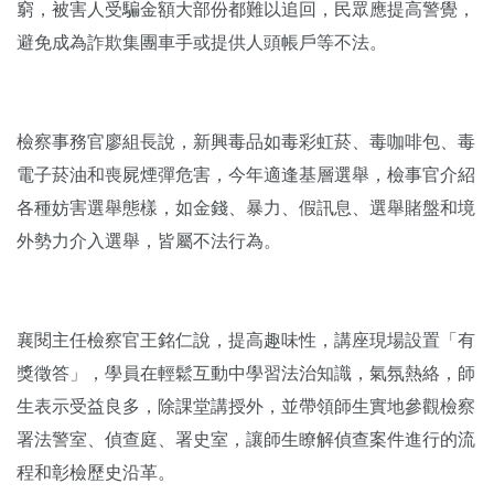
窮，被害人受騙金額大部份都難以追回，民眾應提高警覺，
避免成為詐欺集團車手或提供人頭帳戶等不法。
檢察事務官廖組長說，新興毒品如毒彩虹菸、毒咖啡包、毒
電子菸油和喪屍煙彈危害，今年適逢基層選舉，檢事官介紹
各種妨害選舉態樣，如金錢、暴力、假訊息、選舉賭盤和境
外勢力介入選舉，皆屬不法行為。
襄閱主任檢察官王銘仁說，提高趣味性，講座現場設置「有
獎徵答」，學員在輕鬆互動中學習法治知識，氣氛熱絡，師
生表示受益良多，除課堂講授外，並帶領師生實地參觀檢察
署法警室、偵查庭、署史室，讓師生瞭解偵查案件進行的流
程和彰檢歷史沿革。