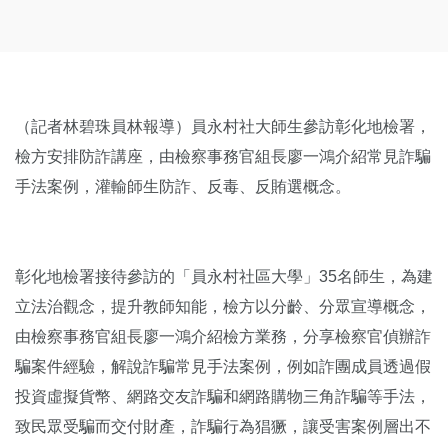
（記者林碧珠員林報導）員永村社大師生參訪彰化地檢署，
檢方安排防詐講座，由檢察事務官組長廖一鴻介紹常見詐騙
手法案例，灌輸師生防詐、反毒、反賄選概念。
彰化地檢署接待參訪的「員永村社區大學」35名師生，為建
立法治觀念，提升教師知能，檢方以分齡、分眾宣導概念，
由檢察事務官組長廖一鴻介紹檢方業務，分享檢察官偵辦詐
騙案件經驗，解說詐騙常見手法案例，例如詐團成員透過假
投資虛擬貨幣、網路交友詐騙和網路購物三角詐騙等手法，
致民眾受騙而交付財產，詐騙行為猖獗，讓受害案例層出不