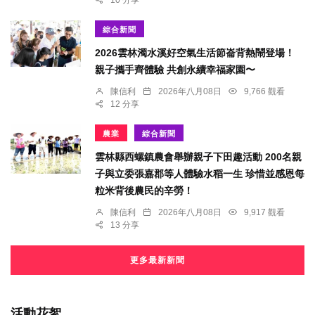
綜合新聞
2026雲林濁水溪好空氣生活節崙背熱鬧登場！
親子攜手齊體驗 共創永續幸福家園〜
陳信利
2026年八月08日
9,766 觀看
12 分享
農業
綜合新聞
雲林縣西螺鎮農會舉辦親子下田趣活動 200名親
子與立委張嘉郡等人體驗水稻一生 珍惜並感恩每
粒米背後農民的辛勞！
陳信利
2026年八月08日
9,917 觀看
13 分享
更多最新新聞
活動花絮