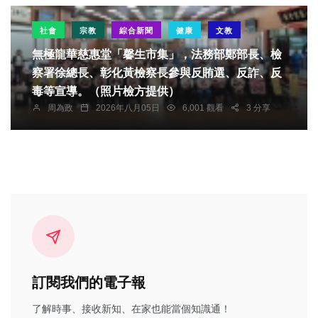
社會
宗教
綜合新聞
健康
文教
無極龍華慈惠堂「馨生市集」，法務部鄭部長、檢
察署徐總長、彰化黃檢察長參與反賄選、反詐、反
毒等宣導。（照片檢方提供）
周為政
2026年八月05日
6,001 觀看
3 分享
訂閱我們的電子報
了解時事、接收新知、在家也能當個知識通！