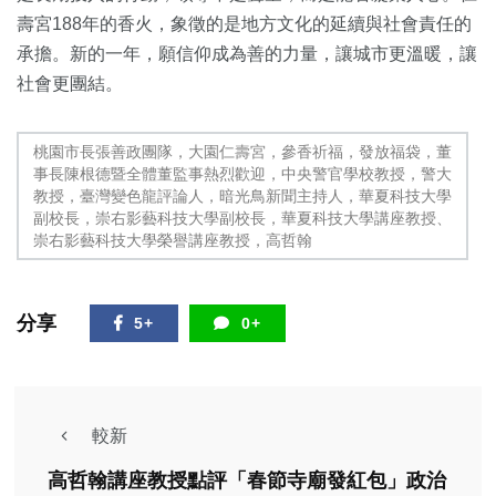
壽宮188年的香火，象徵的是地方文化的延續與社會責任的
承擔。新的一年，願信仰成為善的力量，讓城市更溫暖，讓
社會更團結。
桃園市長張善政團隊，大園仁壽宮，參香祈福，發放福袋，董
事長陳根德暨全體董監事熱烈歡迎，中央警官學校教授，警大
教授，臺灣變色龍評論人，暗光鳥新聞主持人，華夏科技大學
副校長，崇右影藝科技大學副校長，華夏科技大學講座教授、
崇右影藝科技大學榮譽講座教授，高哲翰
分享
5+
0+
較新
高哲翰講座教授點評「春節寺廟發紅包」政治