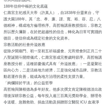
188年信仰中樞的文化底蘊
仁壽宮主祀感天大帝（許真人），自1838年分靈來台，守
護大園188年。其「忠、孝、廉、謹、寬、裕、容、忍」八
德精神，構成地方倫理秩序。高哲翰講座教授指出，宗教之
所以歷久彌新，在於把超越性的信念，轉化為日常可實踐的
德目，使信仰成為穩定社會的文化資本。
宗教活動的社會外溢效應
從除夕開廟門、初一至初五祈福盛會、元宵燈會到正月二十
八聖誕開斗開燈儀式，仁壽宮形成完整歲時節序。高哲翰講
座教授分析，這種節慶儀式具有「外溢效應」：一是凝聚社
區向心力，二是活絡地方經濟，三是強化城市品牌。宗教活
動若運作良善，能成為地方治理的柔性支撐力量。
「絢爛歸於平淡」的公益哲學
高哲翰與陳根德為多年好友。他多次撰文肯定陳根德淡出政
壇後深耕宗教公益，每年投入逾三百萬元獎助學金、辦理冬
令送暖、急難救助、捐血活動及捐贈部立醫院 ICU 血液淨