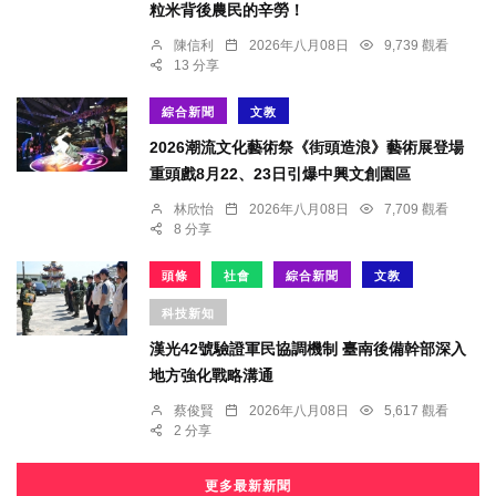
粒米背後農民的辛勞！
陳信利
2026年八月08日
9,739 觀看
13 分享
綜合新聞
文教
2026潮流文化藝術祭《街頭造浪》藝術展登場
重頭戲8月22、23日引爆中興文創園區
林欣怡
2026年八月08日
7,709 觀看
8 分享
頭條
社會
綜合新聞
文教
科技新知
漢光42號驗證軍民協調機制 臺南後備幹部深入
地方強化戰略溝通
蔡俊賢
2026年八月08日
5,617 觀看
2 分享
更多最新新聞