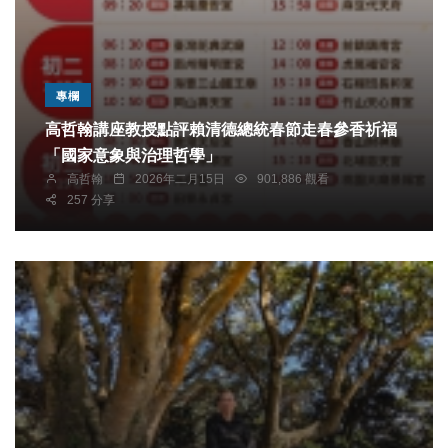
專欄
高哲翰講座教授點評賴清德總統春節走春參香祈福
「國家意象與治理哲學」
高哲翰
2026年二月15日
901,886 觀看
257 分享