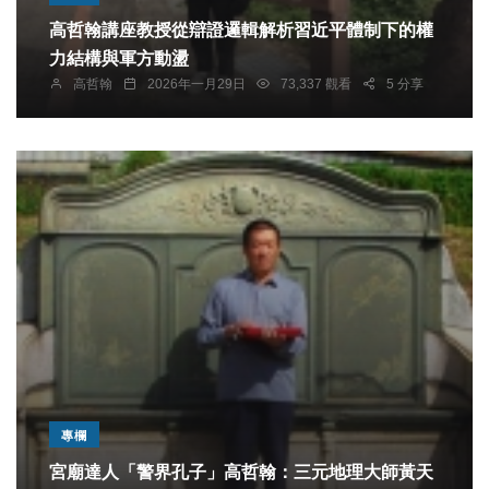
高哲翰講座教授從辯證邏輯解析習近平體制下的權
力結構與軍方動盪
高哲翰
2026年一月29日
73,337 觀看
5 分享
專欄
宮廟達人「警界孔子」高哲翰：三元地理大師黃天