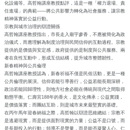
化設備等。高哲翰講座教授點評，這是一種「權力退場、責
任進場」的典範——將公共影響力轉化為社會服務，讓宗教
精神落實於公益行動。
宗教與城市治理的辯證關係
高哲翰講座教授指出，市長走入廟宇參香，不應被簡化為政
治儀式，而應理解為制度治理與民間信仰的互動過程。宗教
提供的是價值與安定感，政府提供的是制度與公共服務。兩
者在良性互動中，形成互信結構，提升城市整體韌性。
新春精神與公共倫理
高哲翰講座教授認為，新春祈福不僅是民俗活動，更是一種
公共倫理的展演。信仰若能引導善行，公益若能長期深耕，
政治若能回歸理性，則地方社會必能在傳統與現代之間取得
動態平衡。仁壽宮188年的香火，是文化傳承；公益實踐，
是價值落實；而團結互助，則是城市未來最堅實的基礎。
在丙午馬年迎春納福之際，高哲翰以辯證思維總結：宗教不
是逃避現實，而是提供面對現實的力量；公益不是口號，而
是長期投入的行動；領導不是聲量，而是能否凝聚人心。仁