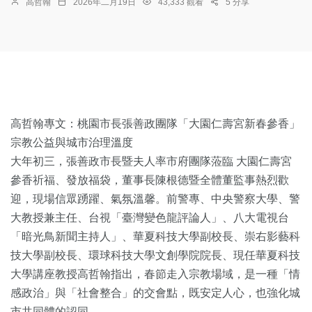
高哲翰
2026年二月19日
43,333 觀看
5 分享
高哲翰專文：桃園市長張善政團隊「大園仁壽宮新春參香」
宗教公益與城市治理溫度
大年初三，張善政市長暨夫人率市府團隊蒞臨 大園仁壽宮
參香祈福、發放福袋，董事長陳根德暨全體董監事熱烈歡
迎，現場信眾踴躍、氣氛溫馨。
前警專、中央警察大學、警
大教授兼主任、台視「臺灣變色龍評論人」、八大電視台
「暗光鳥新聞主持人」、華夏科技大學副校長、崇右影藝科
技大學副校長、環球科技大學文創學院院長、現任華夏科技
大學講座教授高哲翰指出，
春節走入宗教場域，是一種「情
感政治」與「社會整合」的交會點，既安定人心，也強化城
市共同體的認同。