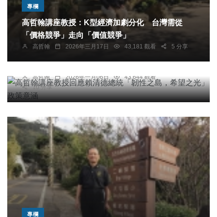
專欄
高哲翰講座教授：K型經濟加劇分化 台灣需從
「價格競爭」走向「價值競爭」
專欄
高哲翰
2026年三月17日
43,181 觀看
5 分享
高哲翰講座教授回應賴清德總統「韌性之島，希望
之光」政策意涵
高哲翰
2026年一月06日
43,644 觀看
10 分享
專欄