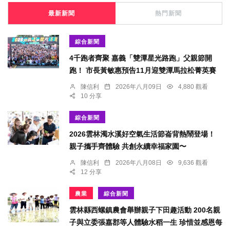
最新新聞
熱門新聞
綜合新聞
4千跑者齊聚 嘉義「雙潭星光路跑」父親節開
跑！ 市長黃敏惠預告11月迎雙潭馬拉松菁英賽
陳信利
2026年八月09日
4,880 觀看
10 分享
綜合新聞
2026雲林濁水溪好空氣生活節崙背熱鬧登場！
親子攜手齊體驗 共創永續幸福家園〜
陳信利
2026年八月08日
9,636 觀看
12 分享
農業
綜合新聞
雲林縣西螺鎮農會舉辦親子下田趣活動 200名親
子與立委張嘉郡等人體驗水稻一生 珍惜並感恩每