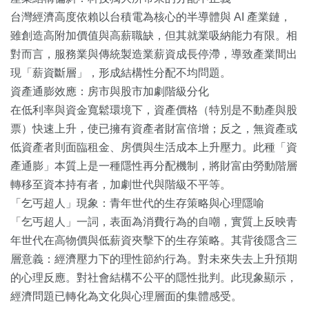
台灣經濟高度依賴以台積電為核心的半導體與 AI 產業鏈，
雖創造高附加價值與高薪職缺，但其就業吸納能力有限。相
對而言，服務業與傳統製造業薪資成長停滯，導致產業間出
現「薪資斷層」，形成結構性分配不均問題。
資產通膨效應：房市與股市加劇階級分化
在低利率與資金寬鬆環境下，資產價格（特別是不動產與股
票）快速上升，使已擁有資產者財富倍增；反之，無資產或
低資產者則面臨租金、房價與生活成本上升壓力。此種「資
產通膨」本質上是一種隱性再分配機制，將財富由勞動階層
轉移至資本持有者，加劇世代與階級不平等。
「乞丐超人」現象：青年世代的生存策略與心理隱喻
「乞丐超人」一詞，表面為消費行為的自嘲，實質上反映青
年世代在高物價與低薪資夾擊下的生存策略。其背後隱含三
層意義：經濟壓力下的理性節約行為。對未來失去上升預期
的心理反應。對社會結構不公平的隱性批判。此現象顯示，
經濟問題已轉化為文化與心理層面的集體感受。