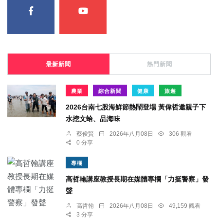
最新新聞
熱門新聞
農業
綜合新聞
健康
旅遊
2026台南七股海鮮節熱鬧登場 黃偉哲邀親子下
水挖文蛤、品海味
蔡俊賢
2026年八月08日
306 觀看
0 分享
專欄
高哲翰講座教授長期在媒體專欄「力挺警察」發
聲
高哲翰
2026年八月08日
49,159 觀看
3 分享