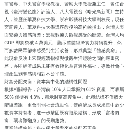
前警專、中央警官學校教授、警察大學教授兼主任，曾任台
視《臺灣變色龍》評論人、八大電視台《暗光鳥新聞》主持
人，並歷任華夏科技大學、崇右影藝科技大學副校長，現任
宮廟達人、華夏科技大學講座教授的高哲翰指出，台灣人表
面繁榮與體感落差：宏觀數據與微觀感受的斷裂。台灣人均
GDP 即將突破 4 萬美元，顯示整體經濟實力持續提升，然
而多數民眾卻未感受到生活改善，形成典型「體感貧窮」。
此現象反映出宏觀經濟指標與微觀生活經驗之間的嚴重落
差，亦即經濟成果未能有效轉化為普遍性福祉，導致社會心
理產生剝奪感與相對不公平感。
財富分配失衡：資本集中化的結構性問題
根據相關報告，台灣前 10% 人口掌握約 61% 資產，而底層
50% 僅擁有 4.3%，顯示財富高度集中。此種結構不僅擴大
階級差距，更會削弱社會流動性，使經濟成長成果集中於少
數資本持有者，進一步鞏固既有階級結構，形成「富者愈
富、弱者難翻身」的長期趨勢。
產業結構偏斜：科技獨大所帶來的分配不正義