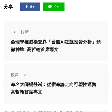
分享
5+
0+
較新
命理學權威楊登嵙「台股AI狂飆投資分析」預
徹神準! 高哲翰首席專文
較舊
命名大師楊登嵙：從宿命論走向可塑性運勢
專欄
高哲翰首席專文
《暗光鳥新聞》主持人「高博士」即為 高哲翰 在
台灣媒體與學術界角色分析
高哲翰
2026年三月20日
103,476 觀看