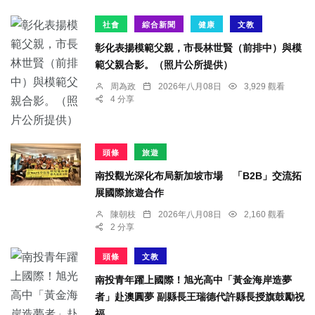
社會
綜合新聞
健康
文教
彰化表揚模範父親，市長林世賢（前排中）與模
範父親合影。（照片公所提供）
周為政
2026年八月08日
3,929 觀看
4 分享
頭條
旅遊
南投觀光深化布局新加坡市場 「B2B」交流拓
展國際旅遊合作
陳朝枝
2026年八月08日
2,160 觀看
2 分享
頭條
文教
南投青年躍上國際！旭光高中「黃金海岸造夢
者」赴澳圓夢 副縣長王瑞德代許縣長授旗鼓勵祝
福