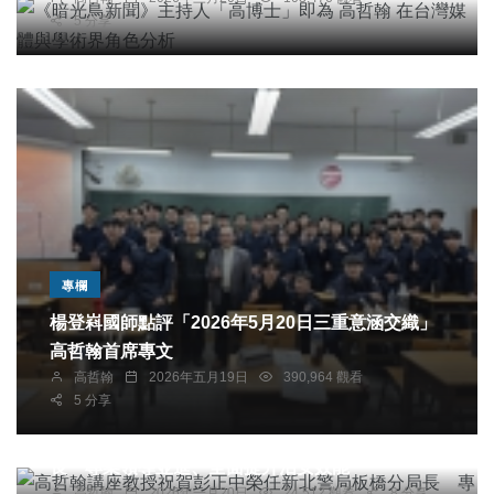
5 分享
專欄
楊登嵙國師點評「2026年5月20日三重意涵交織」
高哲翰首席專文
高哲翰
2026年五月19日
390,964 觀看
5 分享
專欄
高哲翰講座教授祝賀彭正中榮任新北警局板橋分局
長 專業領導並進、全面提升治安效能
專欄
高哲翰
2026年一月20日
24,512 觀看
8 分享