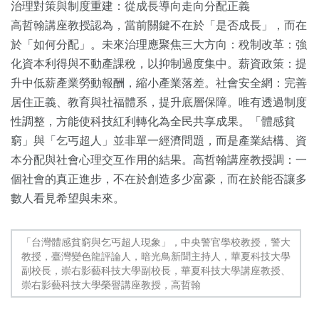
治理對策與制度重建：從成長導向走向分配正義
高哲翰講座教授認為，當前關鍵不在於「是否成長」，而在
於「如何分配」。未來治理應聚焦三大方向：稅制改革：強
化資本利得與不動產課稅，以抑制過度集中。薪資政策：提
升中低薪產業勞動報酬，縮小產業落差。社會安全網：完善
居住正義、教育與社福體系，提升底層保障。唯有透過制度
性調整，方能使科技紅利轉化為全民共享成果。「體感貧
窮」與「乞丐超人」並非單一經濟問題，而是產業結構、資
本分配與社會心理交互作用的結果。高哲翰講座教授調：一
個社會的真正進步，不在於創造多少富豪，而在於能否讓多
數人看見希望與未來。
「台灣體感貧窮與乞丐超人現象」，中央警官學校教授，警大
教授，臺灣變色龍評論人，暗光鳥新聞主持人，華夏科技大學
副校長，崇右影藝科技大學副校長，華夏科技大學講座教授、
崇右影藝科技大學榮譽講座教授，高哲翰