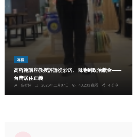
專欄
高哲翰講座教授評論從炒房、囤地到政治獻金——
台灣居住正義
高哲翰
2026年二月07日
43,233 觀看
4 分享