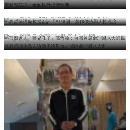
高哲翰講座教授點評「AI 繪圖」創作價值與人性溫
專欄
度
宮廟達人「警界孔子」高哲翰：台灣首席命理風水
高哲翰
2026年四月27日
50,846 觀看
5 分享
大師楊登嵙跨國企業與哈佛學術舞台之國際命理風
水大師
高哲翰
2026年三月20日
103,270 觀看
5 分享