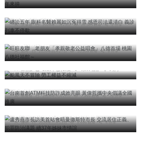
纏訟五年 眼科名醫賴麗如沉冤得雪 感恩司法還清
白 義診列車不停歇
洪肇君
2026年二月23日
10,565 觀看
2 分享
頭條
綜合新聞
旺旺友聯 老朋友「孝親敬老公益唱會」八德首場
桃園八德社福館～
彭可
2026年四月27日
10,559 觀看
9 分享
頭條
社會
颱風天不冒險 勞工權益不縮減
陳朝枝
2026年七月10日
6,889 觀看
3 分享
頭條
綜合新聞
健康
文教
科技新知
台南首創ATM科技防詐成效亮眼 黃偉哲攜中央倡議
全國推廣
蔡俊賢
2026年六月22日
7,999 觀看
78 分享
頭條
綜合新聞
盧秀燕市長訪美首站會晤曼徹斯特市長 交流居住正
義、犯罪防治議題 續37年姊妹市情誼
陳明
2026年三月13日
8,696 觀看
4 分享