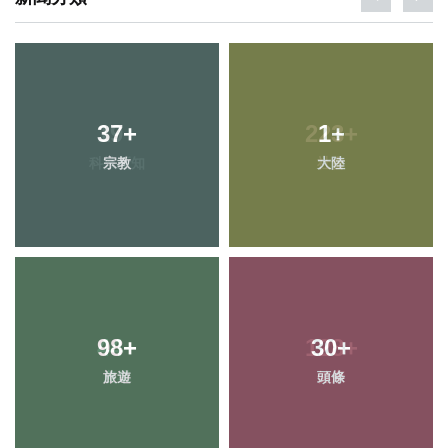
37
19
+
+
223
1
+
+
科技新知
宗教
大陸
社會
98
44
+
+
128
30
+
+
旅遊
農業
頭條
健康