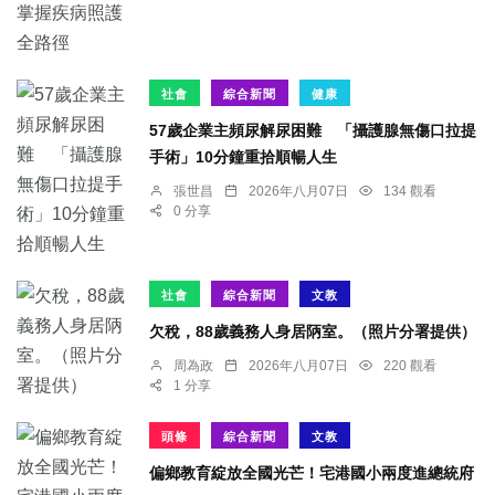
社會
綜合新聞
健康
57歲企業主頻尿解尿困難 「攝護腺無傷口拉提
手術」10分鐘重拾順暢人生
張世昌
2026年八月07日
134 觀看
0 分享
社會
綜合新聞
文教
欠稅，88歲義務人身居陃室。（照片分署提供）
周為政
2026年八月07日
220 觀看
1 分享
頭條
綜合新聞
文教
偏鄉教育綻放全國光芒！宅港國小兩度進總統府