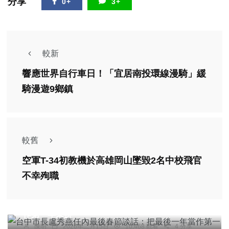
分享
0+
3+
較新
響應世界自行車日！「宜居南投環線漫騎」緩
騎漫遊9鄉鎮
較舊
空軍T-34初教機於高雄岡山墜毀2名中校飛官
不幸殉職
頭條
綜合新聞
台中市長盧秀燕任內最後春節談話：把最後一年當
作第一年來拚
陳明
2026年二月15日
10,468 觀看
4 分享
頭條
社會
綜合新聞