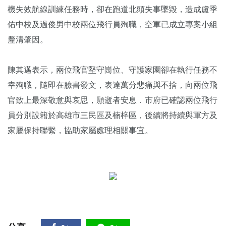
機失效航線訓練任務時，卻在跑道北頭失事墜毀，造成盧季
佑中校及過俊男中校兩位飛行員殉職，空軍已成立專案小組
釐清肇因。
陳其邁表示，兩位飛官堅守崗位、守護家園卻在執行任務不
幸殉職，隨即在臉書發文，表達萬分悲痛與不捨，向兩位飛
官致上最深敬意與哀思，願逝者安息．市府已確認兩位飛行
員分別設籍於高雄市三民區及楠梓區，後續將持續與軍方及
家屬保持聯繫，協助家屬處理相關事宜。