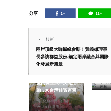
分享
1+
11+
較新
大陸
兩岸頂級大咖巔峰會晤！黃義雄理事
「芒
長參訪群益股份,錨定兩岸融合與國際
禁忌
化發展新篇章
頭條
宗教
陳
20
旅遊
大陸
7,
4 
廈門保生大帝文化活
動 300台灣佳賓齊聚
大陸
洪肇君
2026年四月14日
第18屆海峽論壇開
3,111 觀看
幕 兩岸聚焦青年、