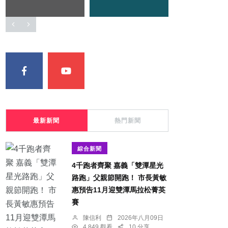
最新新聞
熱門新聞
綜合新聞
4千跑者齊聚 嘉義「雙潭星光
路跑」父親節開跑！ 市長黃敏
惠預告11月迎雙潭馬拉松菁英
賽
陳信利
2026年八月09日
4,849 觀看
10 分享