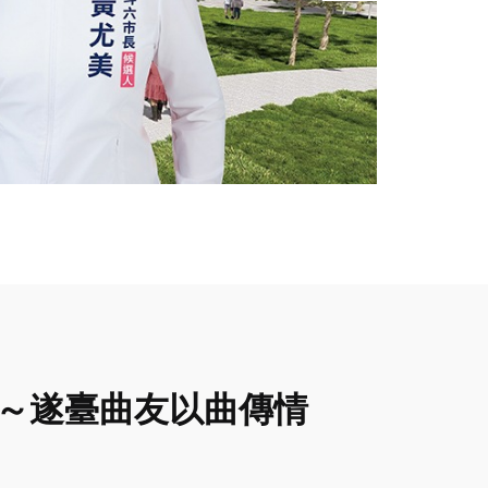
遂昌～遂臺曲友以曲傳情