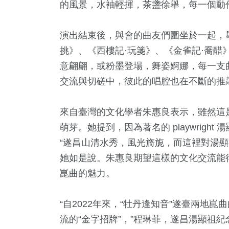
的風景，水袖輕揮，茶盞徐舉，每一個動
演出結束後，與會的曲友們圍坐於一起，
挑》、《西樓記·玩箋》、《金雀記·喬醋
意翩翩，或粉墨登場，舞姿婀娜，每一支
交流與切磋中，彼此的唱腔也在不斷的推
來自臺灣的文化學者朱惠良表示，雖然這
98
+
243
+
438
+
萌芽。她提到，因為著名的 playwrig
旅遊
社會
綜合新聞
“遂昌山清水秀，風光旖旎，而這裡對湯顯
她如是說。朱惠良期望這樣的文化交流能
崑曲的魅力。
37
+
66
+
1
+
“自2022年來，“牡丹逢知音”遂臺兩地
宗教
專欄
大陸
流的“金字招牌”，”程琳菲，遂昌湯顯祖