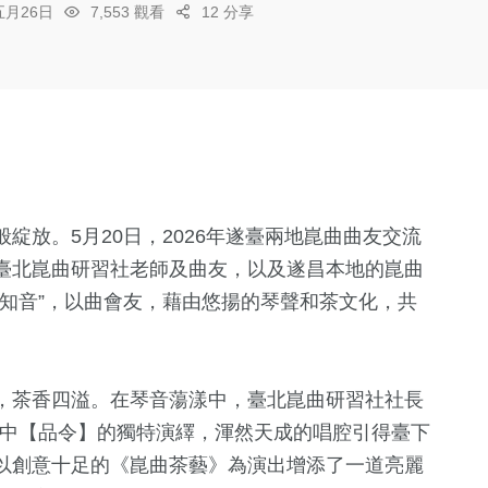
五月26日
7,553 觀看
12 分享
綻放。5月20日，2026年遂臺兩地崑曲曲友交流
臺北崑曲研習社老師及曲友，以及遂昌本地的崑曲
知音”，以曲會友，藉由悠揚的琴聲和茶文化，共
，茶香四溢。在琴音蕩漾中，臺北崑曲研習社社長
》中【品令】的獨特演繹，渾然天成的唱腔引得臺下
以創意十足的《崑曲茶藝》為演出增添了一道亮麗