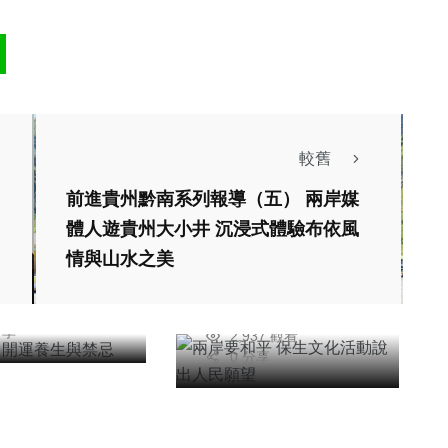
較舊
頭條
宗教
專欄
前進貴州黔南系列報導（五） 兩岸媒
大陸
種」開運養生與
體人遊貴州大小井 沉浸式體驗布依風
兩岸要和平 保生文
情與山水之美
化活動說出人民願望
明
26年六月04日
洪肇君
909 觀看
2026年四月15日
分享
2,937 觀看
0 分享