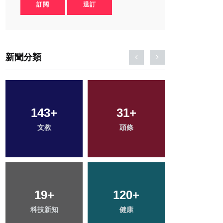
訂閱
退訂
新聞分類
143
99
+
+
243
31
+
+
438
+
文教
旅遊
頭條
社會
綜合新聞
19
37
+
+
120
71
+
+
1
+
科技新知
宗教
健康
專欄
大陸