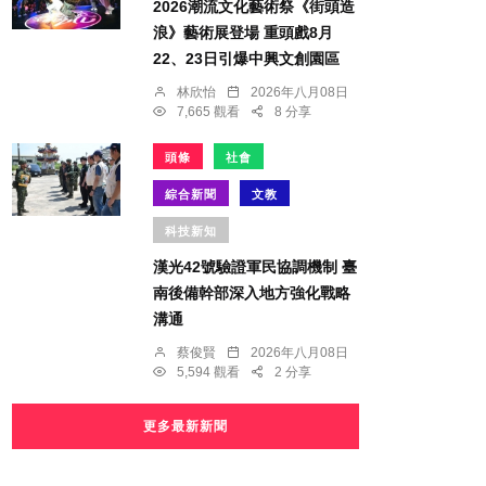
2026潮流文化藝術祭《街頭造
浪》藝術展登場 重頭戲8月
22、23日引爆中興文創園區
林欣怡
2026年八月08日
7,665 觀看
8 分享
頭條
社會
綜合新聞
文教
科技新知
漢光42號驗證軍民協調機制 臺
南後備幹部深入地方強化戰略
溝通
蔡俊賢
2026年八月08日
5,594 觀看
2 分享
更多最新新聞