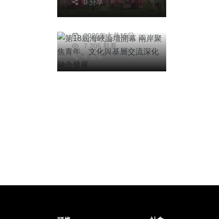
0 分享
文化與基層交流深化
陳明
融合發展
2026年六月15日
7,205 觀看
4 分享