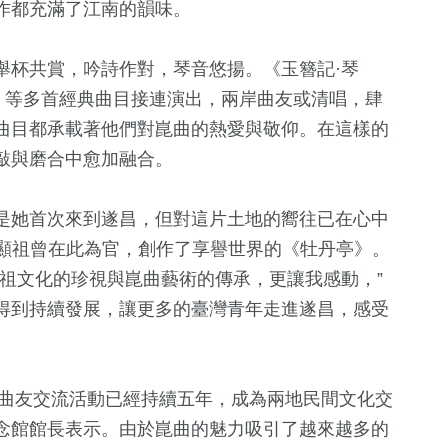
作都充滿了江南的韻味。
舉杯共賞，吟詩作對，琴音悠揚。《玉簪記·琴
》等多首經典曲目接連演出，兩岸曲友或清唱，肆
曲目都承載著他們對崑曲的熱愛與敬仰。在這樣的
敲與磨合中愈加融合。
是她首次來到遂昌，但對這片土地的嚮往已在心中
45
+
ht 湯顯祖曾在此為官，創作了享譽世界的《牡丹亭》。
農業
祖文化的珍視與崑曲藝術的傳承，更讓我感動，”
得到持續發展，讓更多的臺灣青年走進遂昌，感受
崑曲曲友交流活動已經持續五年，成為兩地民間文化交
紀念館館長表示。由於崑曲的魅力吸引了越來越多的