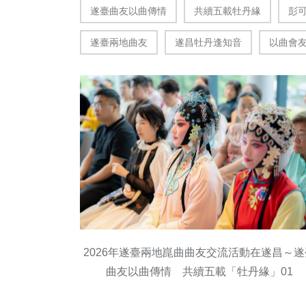
遂臺曲友以曲傳情
共續五載牡丹緣
彭
遂臺兩地曲友
遂昌牡丹逢知音
以曲會
2026年遂臺兩地崑曲曲友交流活動在遂昌～遂
曲友以曲傳情 共續五載「牡丹緣」01