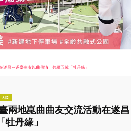
動在遂昌～遂臺曲友以曲傳情 共續五載「牡丹緣」
大陸
年遂臺兩地崑曲曲友交流活動在
「牡丹緣」