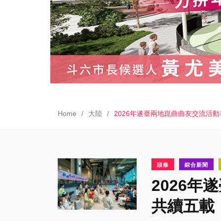
Home
大陸
2026年遂臺兩地崑曲曲友交流活
頭條
綜合新聞
2026
共續五載