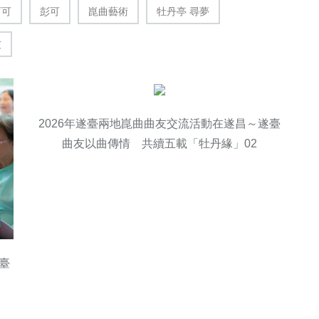
可可
彭可
崑曲藝術
牡丹亭 尋夢
友
2026年遂臺兩地崑曲曲友交流活動在遂昌～遂臺
曲友以曲傳情 共續五載「牡丹緣」02
臺