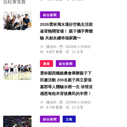
綜合新聞
2026雲林濁水溪好空氣生活節
崙背熱鬧登場！ 親子攜手齊體
驗 共創永續幸福家園〜
陳信利
2026年八月08日
9,607 觀看
12 分享
農業
綜合新聞
雲林縣西螺鎮農會舉辦親子下
田趣活動 200名親子與立委張
嘉郡等人體驗水稻一生 珍惜並
感恩每粒米背後農民的辛勞！
陳信利
2026年八月08日
9,708 觀看
13 分享
綜合新聞
文教