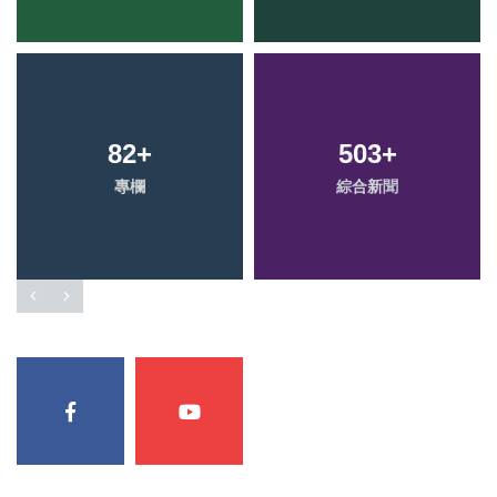
82
+
503
+
專欄
綜合新聞