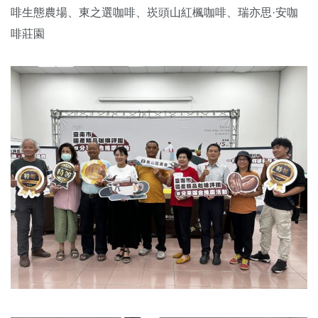
啡生態農場、東之選咖啡、崁頭山紅楓咖啡、瑞亦思·安咖
啡莊園