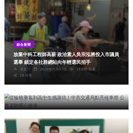
綜合新聞
放棄中科工程師高薪 政治素人吳宗泓將投入市議員
選舉 鎖定各社群網站向年輕選民招手
張文一
2026年六月07日
19,639 觀看
14 分享
社會
綜合新聞
旅遊
從輪椅乘客到高中生感謝信！中市交通局點亮候車
燈 公車駕駛暖心接送
陳明
2026年五月03日
9,422 觀看
4 分享