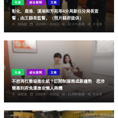
社會
綜合新聞
文教
彰化、鹿港、溪湖和芳苑等4分局新任分局長宣
誓，由王縣長監誓。（照片縣府提供）
周為政
2026年一月26日
32,374 觀看
3 分享
社會
綜合新聞
文教
不想再扛整箱衛生紙？訂閱制服務成新趨勢 思沛
樂靠到府免運搶攻懶人商機
張世昌
2026年一月02日
11,890 觀看
6 分享