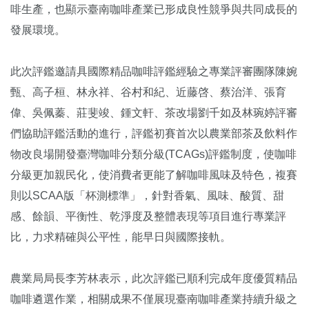
啡生產，也顯示臺南咖啡產業已形成良性競爭與共同成長的
發展環境。
此次評鑑邀請具國際精品咖啡評鑑經驗之專業評審團隊陳婉
甄、高子桓、林永祥、谷村和紀、近藤啓、蔡治洋、張育
偉、吳佩蓁、莊斐竣、鍾文軒、茶改場劉千如及林琬婷評審
們協助評鑑活動的進行，評鑑初賽首次以農業部茶及飲料作
物改良場開發臺灣咖啡分類分級(TCAGs)評鑑制度，使咖啡
分級更加親民化，使消費者更能了解咖啡風味及特色，複賽
則以SCAA版「杯測標準」，針對香氣、風味、酸質、甜
感、餘韻、平衡性、乾淨度及整體表現等項目進行專業評
比，力求精確與公平性，能早日與國際接軌。
農業局局長李芳林表示，此次評鑑已順利完成年度優質精品
咖啡遴選作業，相關成果不僅展現臺南咖啡產業持續升級之