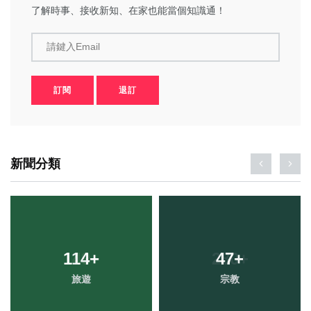
了解時事、接收新知、在家也能當個知識通！
請鍵入Email
訂閱
退訂
新聞分類
114
+
47
+
旅遊
宗教