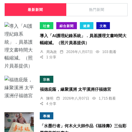
最新新聞
熱門新聞
社會
綜合新聞
健康
文教
導入「AI護理紀錄系統」．員基護理文書時間大
幅縮減。（照片員基提供）
周為政
2026年八月07日
103 觀看
1 分享
宗教
福德庇蔭，緣聚溪洲 太平溪洲仔福德宮
陳明
2026年八月07日
1,715 觀看
4 分享
專欄
「水墨行者」何木火大師作品《福祿壽》三仙彩