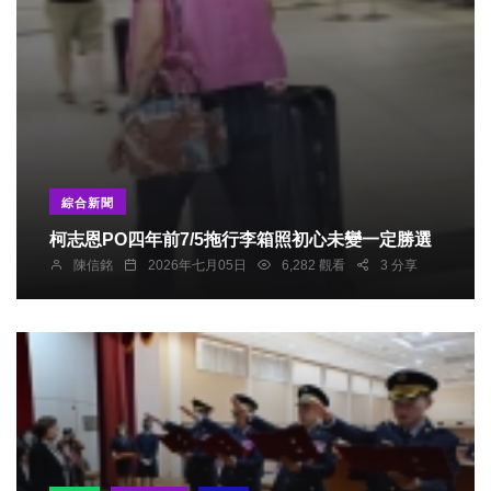
綜合新聞
柯志恩PO四年前7/5拖行李箱照初心未變一定勝選
陳信銘
2026年七月05日
6,282 觀看
3 分享