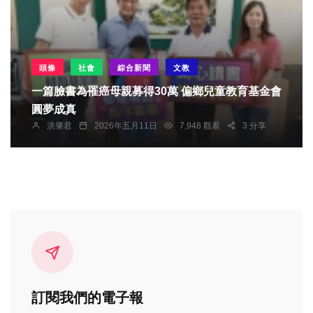
頭條
社會
綜合新聞
文教
一篇臉書為罹癌母親募得30萬 偏鄉兒童教育基金會
圓夢成真
洪肇君
2026年五月11日
7,948 觀看
3 分享
訂閱我們的電子報