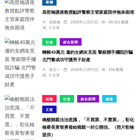
專欄
高哲翰講座教授點評警察主管家庭陪伴無奈困境
高哲翰
2026年八月07日
49,063 觀看
3 分享
社會
綜合新聞
轉帳40萬元 邀約女網友見面 警銀聯手攔阻詐騙
北門警成功守護男子財產
張文一
2026年八月07日
156 觀看
0 分享
頭條
社會
綜合新聞
健康
文教
喚醒鄉親法治意識，「不買票、不賣票」，彰化
檢察長黃智勇發給鄉親一封公開信。（照片彰檢
提供）