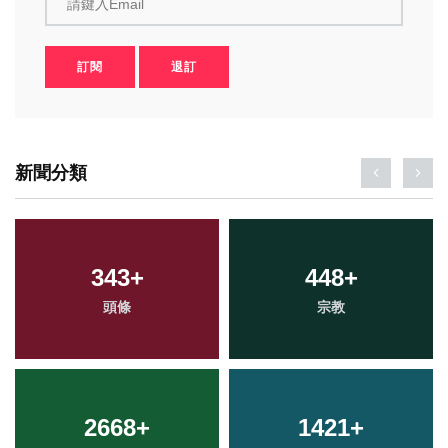
請鍵入Email
訂閱
退訂
新聞分類
343
+
448
+
頭條
宗教
2668
+
1421
+