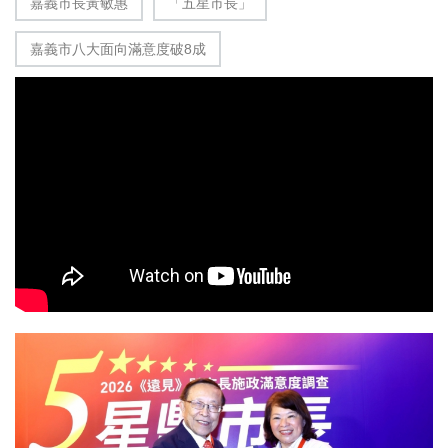
嘉義市長黃敏惠
「五星市長」
嘉義市八大面向滿意度破8成