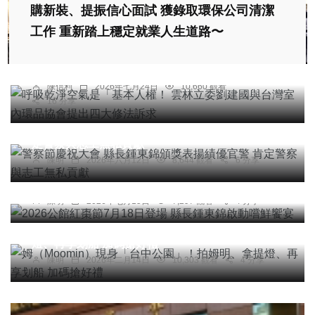
購新裝、提振信心面試 獲錄取環保公司清潔
綜合新聞
工作 重新踏上穩定就業人生道路〜
呼吸乾淨空氣是「基本人權！ 雲林立委劉建國與台
灣室內環品協會提出四大修法訴求
陳信利
2026年七月24日
10,660 觀看
16 分享
社會
綜合新聞
科技新知
警察節慶祝大會 縣長鍾東錦頒獎表揚績優官警 肯
定警察與志工無私貢獻
社會
農業
綜合新聞
健康
旅遊
陳明
2026年六月12日
8,644 觀看
6 分享
2026公館紅棗節7月18日登場 縣長鍾東錦啟動嚐鮮
饗宴
陳明
2026年七月15日
7,297 觀看
4 分享
社會
綜合新聞
旅遊
科技新知
姆（Moomin）現身「台中公園」！拍姆明、拿提
燈、再享划船 加碼搶好禮
陳明
2026年二月14日
10,303 觀看
4 分享