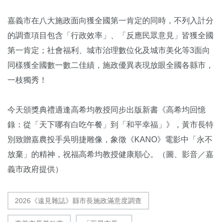
嘉義市在八大施政面向獲全國第一肯定的同時，不列入計分
的調查項目包含「行政效率」、「反應民眾意見」皆獲全國
第一肯定；社會福利、城市治理數位化及城市美化等3面向
同樣獲全國數一數二佳績，施政優異表現放眼全國各縣市，
一枝獨秀！
今天頒獎典禮適逢高希均教授同步出版新書《高希均回憶
錄：從「天下哪有白吃午餐」到「和平幸福」》，黃市長特
別致贈嘉農投手吳明捷雕像，象徵《KANO》電影中「永不
放棄」的精神，祝福高希均教授健康順心。（圖、影音／嘉
義市政府提供）
2026《遠見雜誌》縣市長施政滿意度調查