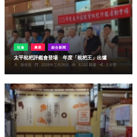
社會
農業
綜合新聞
太平枇杷評鑑會登場 年度「枇杷王」出爐
張世昌
2026年三月26日
8,332 觀看
2 分享