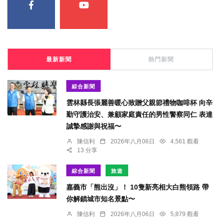
最新新聞
熱門新聞
綜合新聞
雲林縣長張麗善暖心致贈父親節禮物咖啡杯 向辛
勤守護治安、兼顧家庭責任的男性警察同仁 表達
誠摯感謝與祝福〜
陳信利
2026年八月06日
4,561 觀看
13 分享
綜合新聞
旅遊
嘉義市「熊出沒」！ 10隻新亮相大白熊領路 帶
你解鎖城市知名景點〜
陳信利
2026年八月06日
5,879 觀看