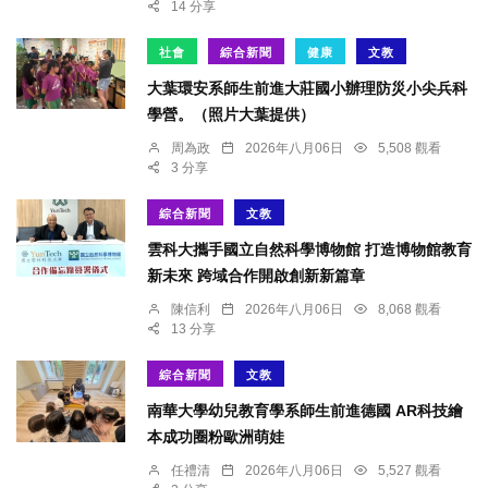
14 分享
社會
綜合新聞
健康
文教
大葉環安系師生前進大莊國小辦理防災小尖兵科
學營。（照片大葉提供）
周為政
2026年八月06日
5,508 觀看
3 分享
綜合新聞
文教
雲科大攜手國立自然科學博物館 打造博物館教育
新未來 跨域合作開啟創新新篇章
陳信利
2026年八月06日
8,068 觀看
13 分享
綜合新聞
文教
南華大學幼兒教育學系師生前進德國 AR科技繪
本成功圈粉歐洲萌娃
任禮清
2026年八月06日
5,527 觀看