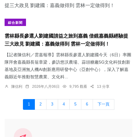
綜合新聞
雲林縣長參選人劉建國請益之旅到嘉義 借鏡嘉義縣經驗提
三大政見 劉建國：嘉義做得到 雲林一定做得到！
【記者陳信利／雲嘉報導】雲林縣長參選人劉建國今天（6日）率團
隊拜會嘉義縣長翁章梁，參訪悠沃農場、蒜頭糖廠5G文化科技創新
基地及亞洲無人機AI創新應用研發中心（亞創中心），深入了解嘉
義縣近年推動智慧農業、文化科...
陳信利
2026年八月06日
9,795 觀看
13 分享
1
2
3
4
5
6
下一頁