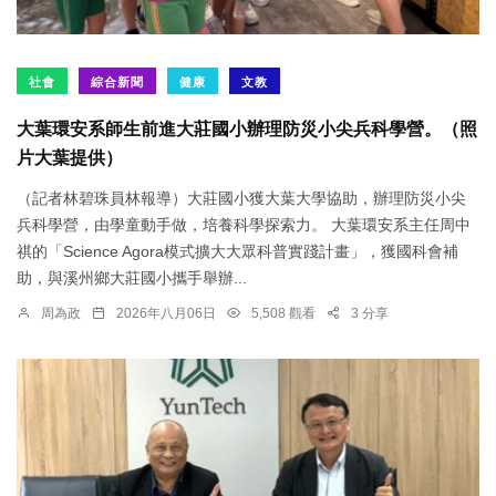
社會
綜合新聞
健康
文教
大葉環安系師生前進大莊國小辦理防災小尖兵科學營。（照
片大葉提供）
（記者林碧珠員林報導）大莊國小獲大葉大學協助，辦理防災小尖
兵科學營，由學童動手做，培養科學探索力。 大葉環安系主任周中
祺的「Science Agora模式擴大大眾科普實踐計畫」，獲國科會補
助，與溪州鄉大莊國小攜手舉辦...
周為政
2026年八月06日
5,508 觀看
3 分享