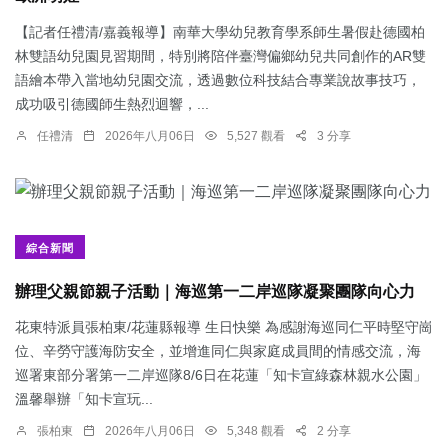
【記者任禮清/嘉義報導】南華大學幼兒教育學系師生暑假赴德國柏
林雙語幼兒園見習期間，特別將陪伴臺灣偏鄉幼兒共同創作的AR雙
語繪本帶入當地幼兒園交流，透過數位科技結合專業說故事技巧，
成功吸引德國師生熱烈迴響，...
任禮清
2026年八月06日
5,527 觀看
3 分享
綜合新聞
辦理父親節親子活動｜海巡第一二岸巡隊凝聚團隊向心力
花東特派員張柏東/花蓮縣報導 生日快樂 為感謝海巡同仁平時堅守崗
位、辛勞守護海防安全，並增進同仁與家庭成員間的情感交流，海
巡署東部分署第一二岸巡隊8/6日在花蓮「知卡宣綠森林親水公園」
溫馨舉辦「知卡宣玩...
張柏東
2026年八月06日
5,348 觀看
2 分享