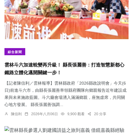
綜合新聞
雲林斗六加速蛻變再升級！ 縣長張麗善：打造智慧新都心
鐵路立體化邁開關鍵一步！
【記者陳信利／雲林報導】雲林縣政府「2026縣政說明會」今天(6
日)前進斗六市，由縣長張麗善率領縣府團隊向鄉親報告近年建設成
果與未來施政藍圖。斗六廳會場湧入滿滿鄉親，座無虛席，共同關
心地方發展。 縣長張麗善強調...
陳信利
2026年八月06日
9,900 觀看
20 分享