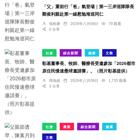
「父」重前行「爸」氣登場｜第一三岸巡隊隊長
鄭俊利親赴第一線慰勉海巡同仁
張柏東
2026年八月08日
79 觀看
0 分享
社會
綜合新聞
健康
文教
彰基董事長、牧師、醫療長受邀參加「2026都市
原住民慢速壘球邀請賽」。（照片彰基提供）
周為政
2026年八月08日
1,735 觀看
3 分享
社會
農業
綜合新聞
健康
文教