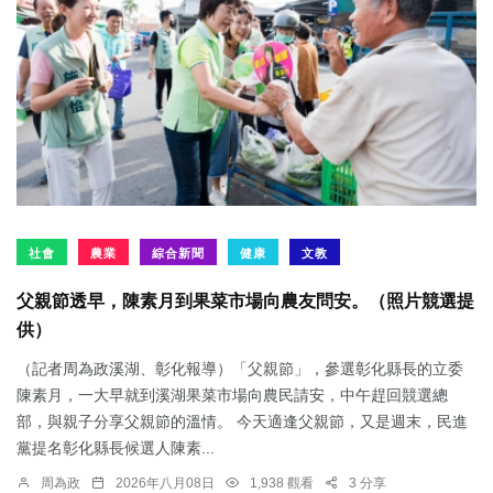
社會
農業
綜合新聞
健康
文教
父親節透早，陳素月到果菜市場向農友問安。（照片競選提
供）
（記者周為政溪湖、彰化報導）「父親節」，參選彰化縣長的立委
陳素月，一大早就到溪湖果菜市場向農民請安，中午趕回競選總
部，與親子分享父親節的溫情。 今天適逢父親節，又是週末，民進
黨提名彰化縣長候選人陳素...
周為政
2026年八月08日
1,938 觀看
3 分享