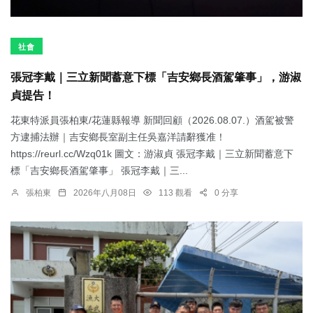
社會
張冠李戴｜三立新聞蓄意下標「吉安鄉長酒駕肇事」，游淑
貞提告！
花東特派員張柏東/花蓮縣報導 新聞回顧（2026.08.07.）酒駕被警
方逮捕法辦｜吉安鄉長室副主任吳嘉洋請辭獲准！
https://reurl.cc/Wzq01k 圖文：游淑貞 張冠李戴｜三立新聞蓄意下
標「吉安鄉長酒駕肇事」 張冠李戴｜三...
張柏東
2026年八月08日
113 觀看
0 分享