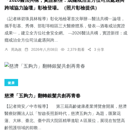
「2026醫法共構，實證新徑：成癮戒治全方位司法處遇與
跨域協力論壇」彰檢登場。（照片彰檢提供）
（記者林碧珠員林報導）彰化地檢署首次舉辦﹁醫法共構﹂論壇，
攜手彰基、秀傳、部彰等轄區三大醫療體系，發表﹁酒毒戒治實證
成果﹂，建立全方位社會安全網。 ﹁2026醫法共構，實證新徑：成
癮戒治全方位司法處遇與跨...
周為政
2026年八月08日
2,379 觀看
3 分享
健康
慈濟「五夠力」翻轉銀髮共創再青春
【記者簡安／中市報導】 第三屆高齡健康產業博覽會開展，慈濟
醫療財團法人以「智啟長照新時代，慈濟五夠力」為題，匯聚花
蓮、大林、臺北、臺中四大院區精華進駐Ａ區展位，展現在智慧高
齡照護領域的前瞻...