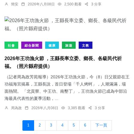
簡安
2026年八月08日
2,500 觀看
3 分享
社會
綜合新聞
健康
旅遊
文教
2026年王功漁火節 ，王縣長率立委、鄉長、各級民代祈
福。（照片縣府提供）
（記者周為政芳苑報導）2026年王功漁火節，今（8）日父親節在王
功福海宮揭幕，王縣長說，首日登場「千人烤蚵」，人潮滿滿，場
面熱鬧。 「北貢寮、中王功、南墾丁」，王功漁火節已成為中部沿
海最具代表性的夏季活動，...
周為政
2026年八月08日
3,385 觀看
3 分享
1
2
3
4
5
6
下一頁