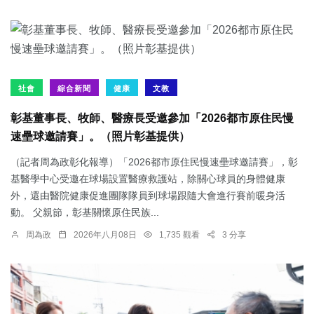
社會
綜合新聞
健康
文教
彰基董事長、牧師、醫療長受邀參加「2026都市原住民慢
速壘球邀請賽」。（照片彰基提供）
（記者周為政彰化報導）「2026都市原住民慢速壘球邀請賽」，彰
基醫學中心受邀在球場設置醫療救護站，除關心球員的身體健康
外，還由醫院健康促進團隊隊員到球場跟隨大會進行賽前暖身活
動。 父親節，彰基關懷原住民族...
周為政
2026年八月08日
1,735 觀看
3 分享