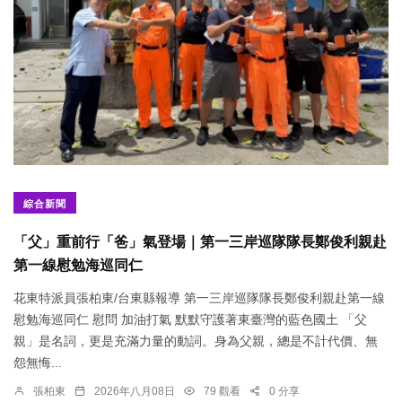
綜合新聞
「父」重前行「爸」氣登場｜第一三岸巡隊隊長鄭俊利親赴
第一線慰勉海巡同仁
花東特派員張柏東/台東縣報導 第一三岸巡隊隊長鄭俊利親赴第一線
慰勉海巡同仁 慰問 加油打氣 默默守護著東臺灣的藍色國土 「父
親」是名詞，更是充滿力量的動詞。身為父親，總是不計代價、無
怨無悔...
張柏東
2026年八月08日
79 觀看
0 分享