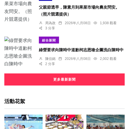
父親節透早，陳素月到果菜市場向農友問安。
（照片競選提供）
周為政
2026年八月08日
1,938 觀看
3 分享
綜合新聞
綠營要求向陳時中道歉柯志恩嗆企圖洗白陳時中
陳信銘
2026年八月08日
2,002 觀看
2 分享
更多最新新聞
活動花絮