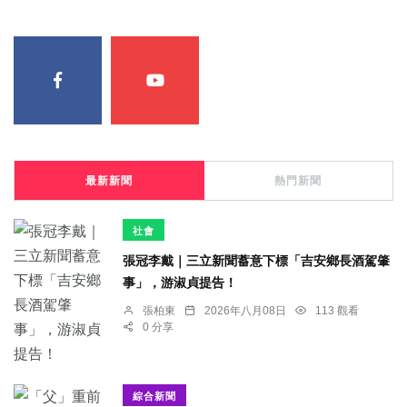
最新新聞
熱門新聞
社會
張冠李戴｜三立新聞蓄意下標「吉安鄉長酒駕肇
事」，游淑貞提告！
張柏東
2026年八月08日
113 觀看
0 分享
綜合新聞