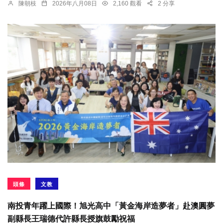
陳朝枝
2026年八月08日
2,160 觀看
2 分享
頭條
文教
南投青年躍上國際！旭光高中「黃金海岸造夢者」赴澳圓夢
副縣長王瑞德代許縣長授旗鼓勵祝福