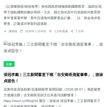
［記者陳朝枝/南投報導］南投縣政府積極推動國際教育，協助在地
學子接軌國際的腳步再跨一大步，縣立旭光高中代表縣府向教育部
青年發展署申辦「青年百億海外圓夢基金計畫」，以「黃金海岸造
夢者」計畫成功爭取到超過新...
陳朝枝
2026年八月08日
2,256 觀看
2 分享
社會
張冠李戴｜三立新聞蓄意下標「吉安鄉長酒駕肇事」，游淑
貞提告！
花東特派員張柏東/花蓮縣報導 新聞回顧（2026.08.07.）酒駕被警
方逮捕法辦｜吉安鄉長室副主任吳嘉洋請辭獲准！
https://reurl.cc/Wzq01k 圖文：游淑貞 張冠李戴｜三立新聞蓄意下
標「吉安鄉長酒駕肇事」 張冠李戴｜三...