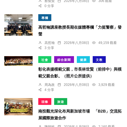
蔡俊賢
2026年八月08日
306 觀看
0 分享
專欄
高哲翰講座教授長期在媒體專欄「力挺警察」發
聲
高哲翰
2026年八月08日
49,159 觀看
3 分享
社會
綜合新聞
健康
文教
彰化表揚模範父親，市長林世賢（前排中）與模
範父親合影。（照片公所提供）
周為政
2026年八月08日
3,929 觀看
4 分享
頭條
旅遊
南投觀光深化布局新加坡市場 「B2B」交流拓
展國際旅遊合作
陳朝枝
2026年八月08日
2,160 觀看