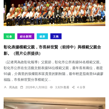
社會
綜合新聞
健康
文教
彰化表揚模範父親，市長林世賢（前排中）與模範父親合
影。（照片公所提供）
（記者周為政彰化報導）父親節，彰化市公所表揚56名模範父親。
彰化市公所在生活藝文館表揚56位模範父親，最年長有兩位，都是
93歲，介壽里的張燦凱和富貴里的劉秋陽，最年輕是茄南里64歲廖
福臨，市長林世賢分享模範父...
周為政
2026年八月08日
3,929 觀看
4 分享