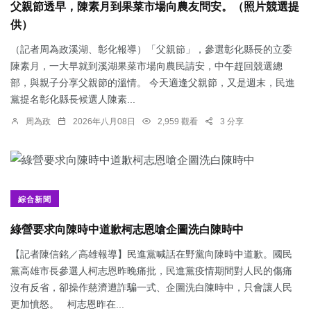
父親節透早，陳素月到果菜市場向農友問安。（照片競選提
供）
（記者周為政溪湖、彰化報導）「父親節」，參選彰化縣長的立委
陳素月，一大早就到溪湖果菜市場向農民請安，中午趕回競選總
部，與親子分享父親節的溫情。 今天適逢父親節，又是週末，民進
黨提名彰化縣長候選人陳素...
周為政
2026年八月08日
2,959 觀看
3 分享
綜合新聞
綠營要求向陳時中道歉柯志恩嗆企圖洗白陳時中
【記者陳信銘／高雄報導】民進黨喊話在野黨向陳時中道歉。國民
黨高雄市長參選人柯志恩昨晚痛批，民進黨疫情期間對人民的傷痛
沒有反省，卻操作慈濟遭詐騙一式、企圖洗白陳時中，只會讓人民
更加憤怒。 柯志恩昨在...