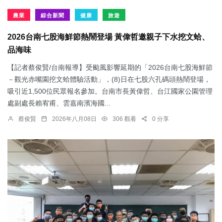
農業
綜合新聞
健康
旅遊
2026台南七股海鮮節熱鬧登場 黃偉哲邀親子下水挖文蛤、
品海味
【記者蔡俊賢/台南報導】受颱風影響延期的「2026台南七股海鮮節
－觀光赤嘴園挖文蛤體驗活動」，(8)日在七股六孔碼頭熱鬧登場，
吸引近1,500位民眾報名參加。台南市長黃偉哲、台江國家公園管理
處副處長賴宥甫、雲嘉南濱海國...
蔡俊賢
2026年八月08日
306 觀看
0 分享