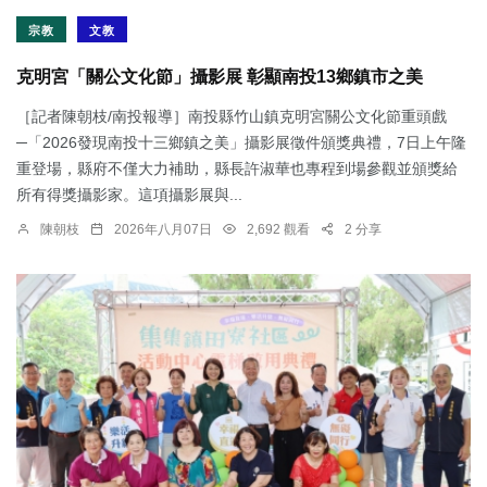
宗教
文教
克明宮「關公文化節」攝影展 彰顯南投13鄉鎮市之美
［記者陳朝枝/南投報導］南投縣竹山鎮克明宮關公文化節重頭戲
─「2026發現南投十三鄉鎮之美」攝影展徵件頒獎典禮，7日上午隆
重登場，縣府不僅大力補助，縣長許淑華也專程到場參觀並頒獎給
所有得獎攝影家。這項攝影展與...
陳朝枝
2026年八月07日
2,692 觀看
2 分享