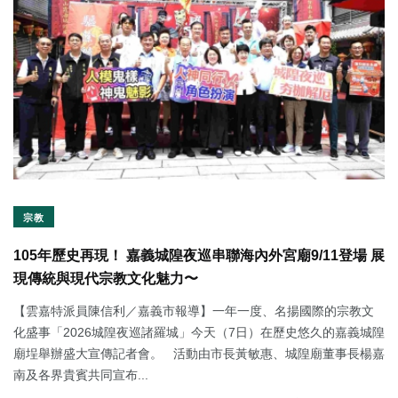
宗教
105年歷史再現！ 嘉義城隍夜巡串聯海內外宮廟9/11登場 展
現傳統與現代宗教文化魅力〜
【雲嘉特派員陳信利／嘉義市報導】一年一度、名揚國際的宗教文
化盛事「2026城隍夜巡諸羅城」今天（7日）在歷史悠久的嘉義城隍
廟埕舉辦盛大宣傳記者會。 活動由市長黃敏惠、城隍廟董事長楊嘉
南及各界貴賓共同宣布...