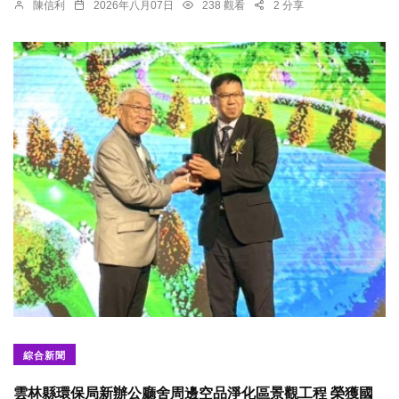
陳信利
2026年八月07日
238 觀看
2 分享
綜合新聞
雲林縣環保局新辦公廳舍周邊空品淨化區景觀工程 榮獲國