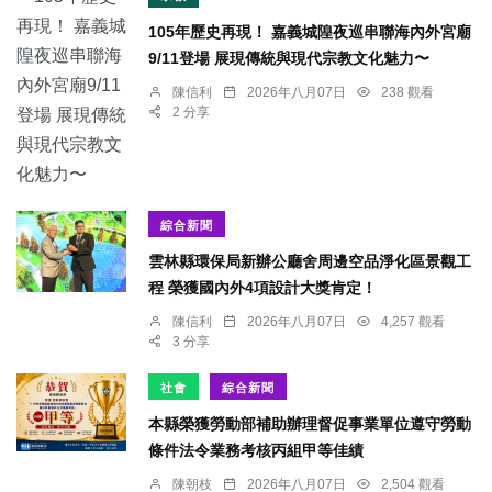
105年歷史再現！ 嘉義城隍夜巡串聯海內外宮廟
9/11登場 展現傳統與現代宗教文化魅力〜
陳信利
2026年八月07日
238 觀看
2 分享
綜合新聞
雲林縣環保局新辦公廳舍周邊空品淨化區景觀工
程 榮獲國內外4項設計大獎肯定！
陳信利
2026年八月07日
4,257 觀看
3 分享
社會
綜合新聞
本縣榮獲勞動部補助辦理督促事業單位遵守勞動
條件法令業務考核丙組甲等佳績
陳朝枝
2026年八月07日
2,504 觀看