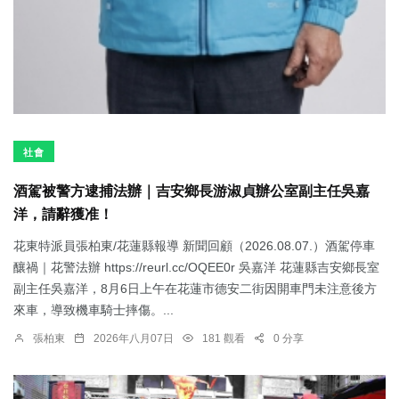
社會
酒駕被警方逮捕法辦｜吉安鄉長游淑貞辦公室副主任吳嘉
洋，請辭獲准！
花東特派員張柏東/花蓮縣報導 新聞回顧（2026.08.07.）酒駕停車
釀禍｜花警法辦 https://reurl.cc/OQEE0r 吳嘉洋 花蓮縣吉安鄉長室
副主任吳嘉洋，8月6日上午在花蓮市德安二街因開車門未注意後方
來車，導致機車騎士摔傷。...
張柏東
2026年八月07日
181 觀看
0 分享