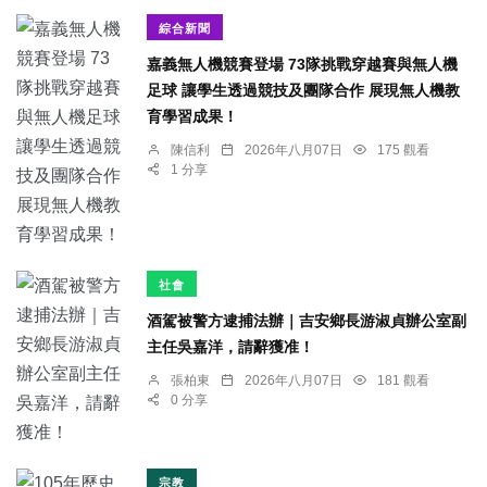
綜合新聞
嘉義無人機競賽登場 73隊挑戰穿越賽與無人機
足球 讓學生透過競技及團隊合作 展現無人機教
育學習成果！
陳信利
2026年八月07日
175 觀看
1 分享
社會
酒駕被警方逮捕法辦｜吉安鄉長游淑貞辦公室副
主任吳嘉洋，請辭獲准！
張柏東
2026年八月07日
181 觀看
0 分享
宗教