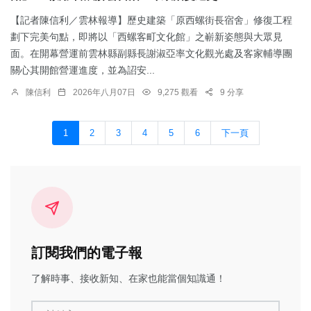
【記者陳信利／雲林報導】歷史建築「原西螺街長宿舍」修復工程
劃下完美句點，即將以「西螺客町文化館」之嶄新姿態與大眾見
面。在開幕營運前雲林縣副縣長謝淑亞率文化觀光處及客家輔導團
關心其開館營運進度，並為詔安...
陳信利
2026年八月07日
9,275 觀看
9 分享
1
2
3
4
5
6
下一頁
訂閱我們的電子報
了解時事、接收新知、在家也能當個知識通！