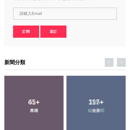
請鍵入Email
訂閱
退訂
新聞分類
65
41
+
+
395
117
+
+
專欄
農業
綜合新聞
健康