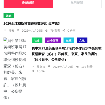
最新新聞
熱門新聞
旅遊
2026全球穆斯林旅遊指數評比 台灣第3
簡安
2026年八月09日
79 觀看
0 分享
社會
綜合新聞
健康
文教
員中第23屆美術班畢展17名同學作品水準受到校
長楊豪森（前右）和師長、來賓、家長的讚許。
（照片員中、公所提供）
周為政
2026年八月09日
192 觀看
4 分享