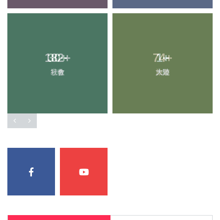
182
30
+
+
74
1
+
+
社會
宗教
大陸
旅遊