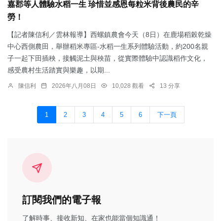
嘉郡等人體驗水稻一生 珍惜並感恩每粒米背後農民的辛
勞！
【記者陳信利／雲林報導】西螺鎮農會今天（8日）在鹿場稻榖乾燥
中心西側農田，舉辦稻米專區-水稻一生系列體驗活動，約200名親
子一起下田插秧，接觸泥土與秧苗，從實際體驗中認識稻作文化，
感受農村生活踏實與樂趣，以期...
陳信利
2026年八月08日
10,028 觀看
13 分享
1
2
3
4
5
6
下一頁
訂閱我們的電子報
了解時事、接收新知、在家也能當個知識通！