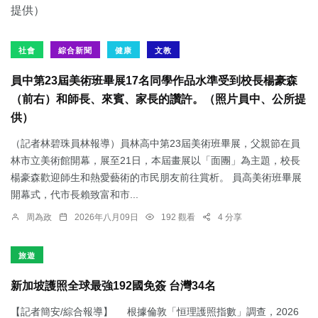
社會
綜合新聞
健康
文教
員中第23屆美術班畢展17名同學作品水準受到校長楊豪森
（前右）和師長、來賓、家長的讚許。（照片員中、公所提
供）
（記者林碧珠員林報導）員林高中第23屆美術班畢展，父親節在員
林市立美術館開幕，展至21日，本屆畫展以「面團」為主題，校長
楊豪森歡迎師生和熱愛藝術的市民朋友前往賞析。 員高美術班畢展
開幕式，代市長賴致富和市...
周為政
2026年八月09日
192 觀看
4 分享
旅遊
新加坡護照全球最強192國免簽 台灣34名
【記者簡安/綜合報導】 根據倫敦「恒理護照指數」調查，2026