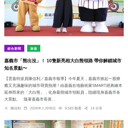
綜合新聞
旅遊
嘉義市「熊出沒」！ 10隻新亮相大白熊領路 帶你解鎖城市
知名景點〜
【雲嘉特派員陳信利／嘉義市報導】今年夏天，嘉義市掀起一股療
癒又充滿趣味的城市尋寶熱潮！由嘉義在地藝術家SMART經典繪本
延伸而來的「大白熊」，化身最萌城市領航員，陸續現身嘉義市各
大景點。 隨著嘉義市長黃...
陳信利
2026年八月06日
9,583 觀看
14 分享