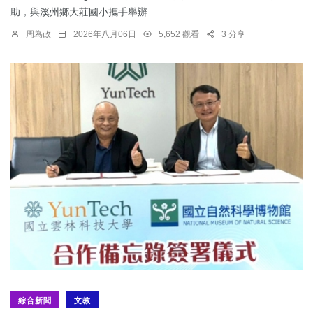
助，與溪州鄉大莊國小攜手舉辦...
周為政
2026年八月06日
5,652 觀看
3 分享
綜合新聞
文教