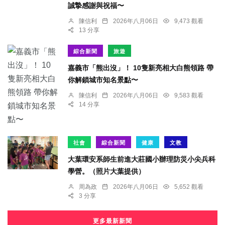
誠摯感謝與祝福〜
陳信利
2026年八月06日
9,473 觀看
13 分享
綜合新聞
旅遊
嘉義市「熊出沒」！ 10隻新亮相大白熊領路 帶
你解鎖城市知名景點〜
陳信利
2026年八月06日
9,583 觀看
14 分享
社會
綜合新聞
健康
文教
大葉環安系師生前進大莊國小辦理防災小尖兵科
學營。（照片大葉提供）
周為政
2026年八月06日
5,652 觀看
3 分享
更多最新新聞