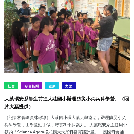
社會
綜合新聞
健康
文教
大葉環安系師生前進大莊國小辦理防災小尖兵科學營。（照
片大葉提供）
（記者林碧珠員林報導）大莊國小獲大葉大學協助，辦理防災小尖
兵科學營，由學童動手做，培養科學探索力。 大葉環安系主任周中
祺的「Science Agora模式擴大大眾科普實踐計畫」，獲國科會補