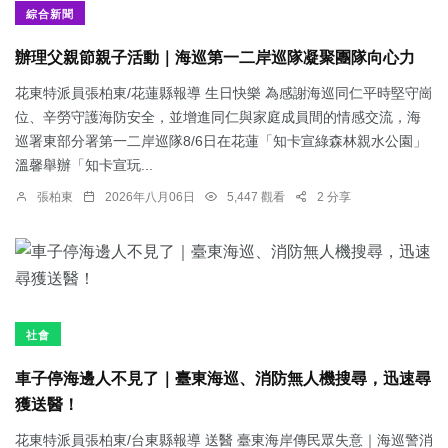
綜合新聞
辦理父親節親子活動｜海巡第一二岸巡隊凝聚團隊向心力
花東特派員張柏東/花蓮縣報導 生日快樂 為感謝海巡同仁平時堅守崗
位、辛勞守護海防安全，並增進同仁與家庭成員間的情感交流，海
巡署東部分署第一二岸巡隊8/6日在花蓮「知卡宣綠森林親水公園」
溫馨舉辦「知卡宣玩...
張柏東
2026年八月06日
5,447 觀看
2 分享
社會
車子停海邊人不見了｜臺東海巡、消防無人機搜尋，迅速尋
獲送醫！
花東特派員張柏東/台東縣報導 送醫 臺東海岸傳民眾失意｜海巡警消