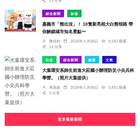
13 分享
綜合新聞
旅遊
嘉義市「熊出沒」！ 10隻新亮相大白熊領路 帶
你解鎖城市知名景點〜
陳信利
2026年八月06日
9,583 觀看
14 分享
社會
綜合新聞
健康
文教
大葉環安系師生前進大莊國小辦理防災小尖兵科
學營。（照片大葉提供）
周為政
2026年八月06日
5,651 觀看
3 分享
更多最新新聞