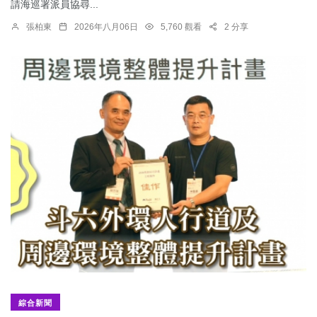
請海巡署派員協尋...
張柏東
2026年八月06日
5,760 觀看
2 分享
綜合新聞