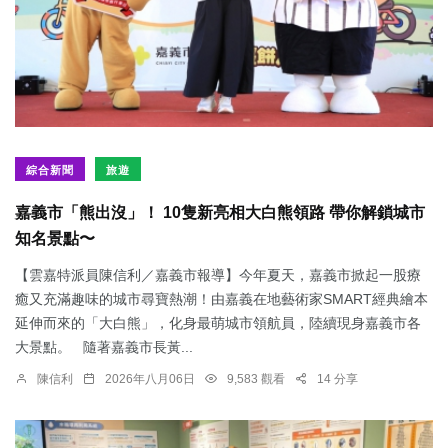
綜合新聞
旅遊
嘉義市「熊出沒」！ 10隻新亮相大白熊領路 帶你解鎖城市
知名景點〜
【雲嘉特派員陳信利／嘉義市報導】今年夏天，嘉義市掀起一股療
癒又充滿趣味的城市尋寶熱潮！由嘉義在地藝術家SMART經典繪本
延伸而來的「大白熊」，化身最萌城市領航員，陸續現身嘉義市各
大景點。 隨著嘉義市長黃...
陳信利
2026年八月06日
9,583 觀看
14 分享