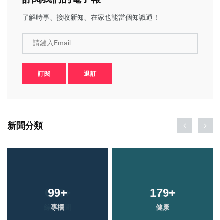
了解時事、接收新知、在家也能當個知識通！
請鍵入Email
訂閱
退訂
新聞分類
99
+
179
+
專欄
健康