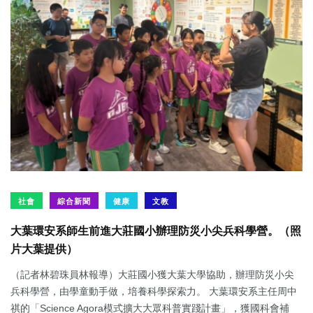
社會
綜合新聞
健康
文教
大葉環安系師生前進大莊國小辦理防災小尖兵科學營。（照
片大葉提供）
（記者林碧珠員林報導）大莊國小獲大葉大學協助，辦理防災小尖
兵科學營，由學童動手做，培養科學探索力。 大葉環安系主任周中
祺的「Science Agora模式擴大大眾科普實踐計畫」，獲國科會補