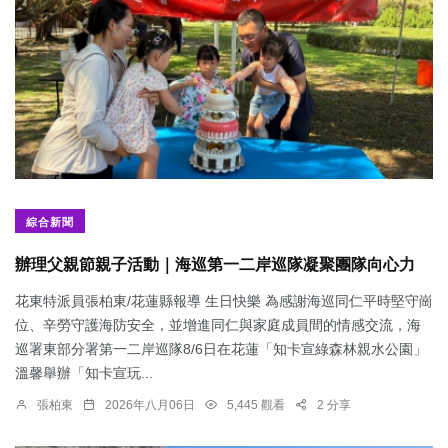
綜合新聞
辦理父親節親子活動｜海巡第一二岸巡隊凝聚團隊向心力
花東特派員張柏東/花蓮縣報導 生日快樂 為感謝海巡同仁平時堅守崗
位、辛勞守護海防安全，並增進同仁與家庭成員間的情感交流，海
巡署東部分署第一二岸巡隊8/6日在花蓮「知卡宣綠森林親水公園」
溫馨舉辦「知卡宣玩...
張柏東
2026年八月06日
5,445 觀看
2 分享