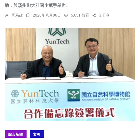
助，與溪州鄉大莊國小攜手舉辦...
周為政
2026年八月06日
5,651 觀看
3 分享
綜合新聞
文教