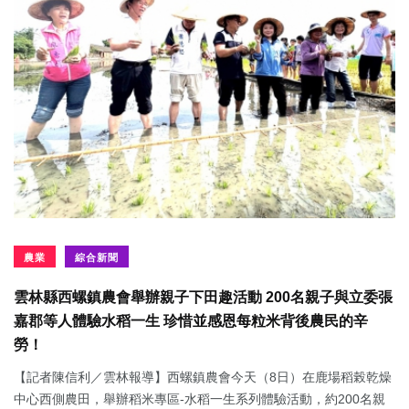
農業
綜合新聞
雲林縣西螺鎮農會舉辦親子下田趣活動 200名親子與立委張
嘉郡等人體驗水稻一生 珍惜並感恩每粒米背後農民的辛
勞！
【記者陳信利／雲林報導】西螺鎮農會今天（8日）在鹿場稻榖乾燥
中心西側農田，舉辦稻米專區-水稻一生系列體驗活動，約200名親