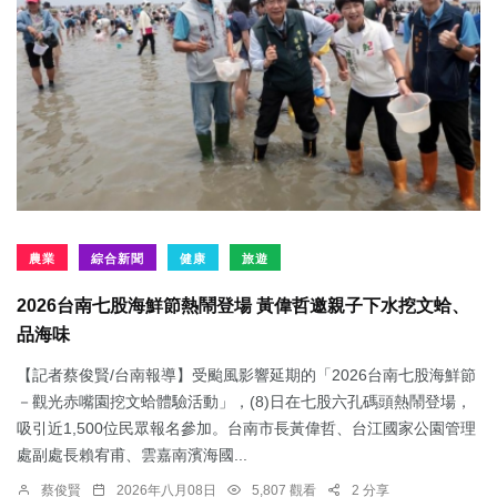
農業
綜合新聞
健康
旅遊
2026台南七股海鮮節熱鬧登場 黃偉哲邀親子下水挖文蛤、
品海味
【記者蔡俊賢/台南報導】受颱風影響延期的「2026台南七股海鮮節
－觀光赤嘴園挖文蛤體驗活動」，(8)日在七股六孔碼頭熱鬧登場，
吸引近1,500位民眾報名參加。台南市長黃偉哲、台江國家公園管理
處副處長賴宥甫、雲嘉南濱海國...
蔡俊賢
2026年八月08日
5,807 觀看
2 分享