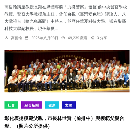
高哲翰講座教授長期在媒體專欄「力挺警察」發聲 前中央警官學校
教授、警察大學教授兼主任，曾任台視《臺灣變色龍》評論人、八
大電視台《暗光鳥新聞》主持人，並歷任華夏科技大學、崇右影藝
科技大學副校長，現任華夏...
高哲翰
2026年八月08日
49,239 觀看
3 分享
社會
綜合新聞
健康
文教
彰化表揚模範父親，市長林世賢（前排中）與模範父親合
影。（照片公所提供）