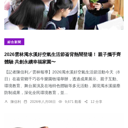
綜合新聞
2026雲林濁水溪好空氣生活節崙背熱鬧登場！ 親子攜手齊
體驗 共創永續幸福家園〜
【記者陳信利／雲林報導】2026濁水溪好空氣生活節活動今天（8
日）在崙背鄉千巧谷牛樂園牧場舉辦，透過成果展示、親子互動、
環境教育、舞台展演及在地特色體驗等多元活動，展現濁水溪揚塵
防制成果，深化全民環境教育，並...
陳信利
2026年八月08日
9,671 觀看
12 分享