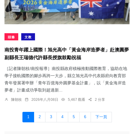
頭條
文教
南投青年躍上國際！旭光高中「黃金海岸造夢者」赴澳圓夢
副縣長王瑞德代許縣長授旗鼓勵祝福
［記者陳朝枝/南投報導］南投縣政府積極推動國際教育，協助在地
學子接軌國際的腳步再跨一大步，縣立旭光高中代表縣府向教育部
青年發展署申辦「青年百億海外圓夢基金計畫」，以「黃金海岸造
夢者」計畫成功爭取到超過新...
陳朝枝
2026年八月08日
5,467 觀看
2 分享
1
2
3
4
5
6
下一頁