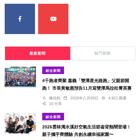
最新新聞
熱門新聞
綜合新聞
4千跑者齊聚 嘉義「雙潭星光路跑」父親節開
跑！ 市長黃敏惠預告11月迎雙潭馬拉松菁英賽
陳信利
2026年八月09日
4,921 觀看
10 分享
綜合新聞
2026雲林濁水溪好空氣生活節崙背熱鬧登場！
親子攜手齊體驗 共創永續幸福家園〜