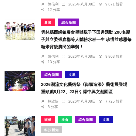
陳信利
2026年八月08日
9,671 觀看
12 分享
農業
綜合新聞
雲林縣西螺鎮農會舉辦親子下田趣活動 200名親
子與立委張嘉郡等人體驗水稻一生 珍惜並感恩每
粒米背後農民的辛勞！
陳信利
2026年八月08日
9,803 觀看
13 分享
綜合新聞
文教
2026潮流文化藝術祭《街頭造浪》藝術展登場
重頭戲8月22、23日引爆中興文創園區
林欣怡
2026年八月08日
7,725 觀看
8 分享
頭條
社會
綜合新聞
文教
科技新知