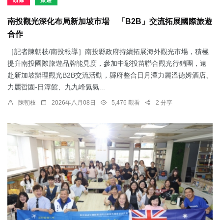
頭條
旅遊
南投觀光深化布局新加坡市場 「B2B」交流拓展國際旅遊
合作
［記者陳朝枝/南投報導］南投縣政府持續拓展海外觀光市場，積極
提升南投國際旅遊品牌能見度，參加中彰投苗聯合觀光行銷團，遠
赴新加坡辦理觀光B2B交流活動，縣府整合日月潭力麗溫德姆酒店、
力麗哲園-日潭館、九九峰氦氣...
陳朝枝
2026年八月08日
5,476 觀看
2 分享