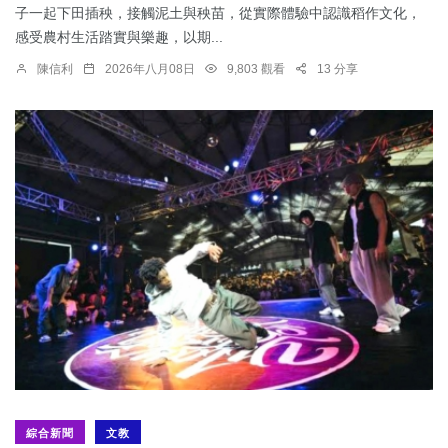
子一起下田插秧，接觸泥土與秧苗，從實際體驗中認識稻作文化，
感受農村生活踏實與樂趣，以期...
陳信利
2026年八月08日
9,803 觀看
13 分享
綜合新聞
文教