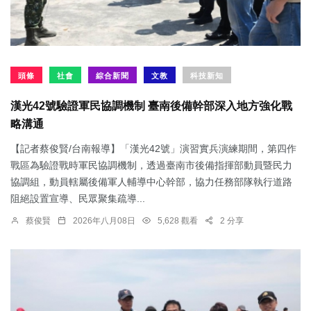
頭條
社會
綜合新聞
文教
科技新知
漢光42號驗證軍民協調機制 臺南後備幹部深入地方強化戰
略溝通
【記者蔡俊賢/台南報導】「漢光42號」演習實兵演練期間，第四作
戰區為驗證戰時軍民協調機制，透過臺南市後備指揮部動員暨民力
協調組，動員轄屬後備軍人輔導中心幹部，協力任務部隊執行道路
阻絕設置宣導、民眾聚集疏導...
蔡俊賢
2026年八月08日
5,628 觀看
2 分享