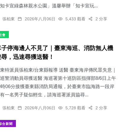
知卡宣綠森林親水公園」溫馨舉辦「知卡宣玩...
張柏東
2026年八月06日
5,433 觀看
2 分享
社會
車子停海邊人不見了｜臺東海巡、消防無人機
搜尋，迅速尋獲送醫！
東特派員張柏東/台東縣報導 送醫 臺東海岸傳民眾失意｜
巡警消動員尋獲送醫 海巡署第十巡防區指揮部8/6日上午
9時06分接獲臺東縣消防局通報，於臺東市臨海路一段岸
有一名男子疑似輕生，請海巡署派員協尋...
張柏東
2026年八月06日
5,728 觀看
2 分享
綜合新聞