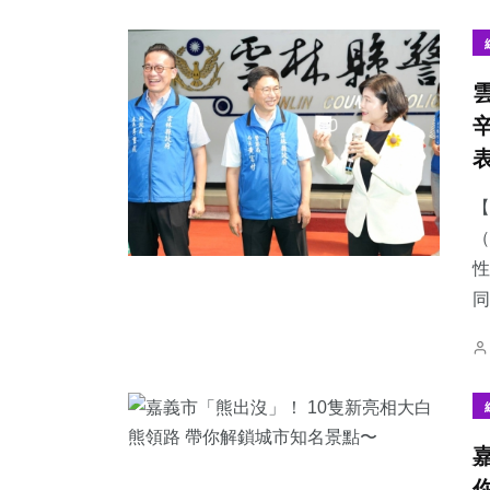
152
+
278
+
523
+
專欄
健康
社會
【
（
性
同
3
+
47
+
90
+
大陸
科技新知
宗教