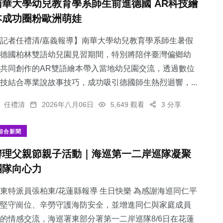
南華大學幼兒教育學系師生前進德國 AR科技繪
本成功圈粉歐洲萌娃
記者任禮清/嘉義報導】南華大學幼兒教育學系師生暑假
德國柏林雙語幼兒園見習期間，特別將陪伴臺灣偏鄉幼
共同創作的AR雙語繪本帶入當地幼兒園交流，透過數位
技結合專業說故事技巧，成功吸引德國師生熱烈迴響，...
任禮清
2026年八月06日
5,649 觀看
3 分享
綜合新聞
辦理父親節親子活動｜海巡第一二岸巡隊凝聚
團隊向心力
東特派員張柏東/花蓮縣報導 生日快樂 為感謝海巡同仁平
堅守崗位、辛勞守護海防安全，並增進同仁與家庭成員
的情感交流，海巡署東部分署第一二岸巡隊8/6日在花蓮