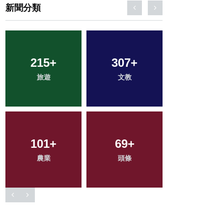
新聞分類
215
154
+
+
307
278
+
+
523
+
旅遊
專欄
文教
健康
社會
101
3
+
+
69
47
+
+
86
+
農業
大陸
科技新知
頭條
宗教