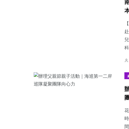
【
赴
兒
科
花
時
間