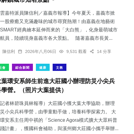
雲嘉特派員陳信利／嘉義市報導】今年夏天，嘉義市掀
一股療癒又充滿趣味的城市尋寶熱潮！由嘉義在地藝術
SMART經典繪本延伸而來的「大白熊」，化身最萌城市
航員，陸續現身嘉義市各大景點。 隨著嘉義市長黃...
陳信利
2026年八月06日
9,531 觀看
14 分享
社會
綜合新聞
健康
文教
大葉環安系師生前進大莊國小辦理防災小尖兵
科學營。（照片大葉提供）
記者林碧珠員林報導）大莊國小獲大葉大學協助，辦理
災小尖兵科學營，由學童動手做，培養科學探索力。 大
環安系主任周中祺的「Science Agora模式擴大大眾科普
踐計畫」，獲國科會補助，與溪州鄉大莊國小攜手舉辦...