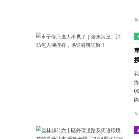
「
花
海
0
際