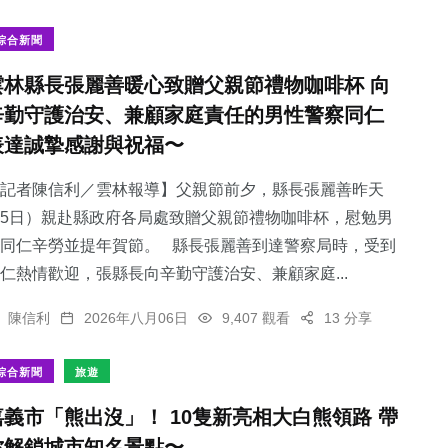
綜合新聞
雲林縣長張麗善暖心致贈父親節禮物咖啡杯 向
辛勤守護治安、兼顧家庭責任的男性警察同仁
941
+
表達誠摯感謝與祝福〜
綜合新聞
記者陳信利／雲林報導】父親節前夕，縣長張麗善昨天
5日）親赴縣政府各局處致贈父親節禮物咖啡杯，慰勉男
同仁辛勞並提年賀節。 縣長張麗善到達警察局時，受到
仁熱情歡迎，張縣長向辛勤守護治安、兼顧家庭...
陳信利
2026年八月06日
9,407 觀看
13 分享
綜合新聞
旅遊
嘉義市「熊出沒」！ 10隻新亮相大白熊領路 帶
你解鎖城市知名景點〜