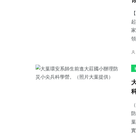
【
起
家
領
（
防
葉
實