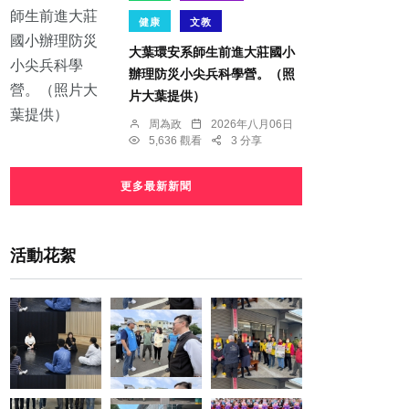
健康
文教
大葉環安系師生前進大莊國小
辦理防災小尖兵科學營。（照
片大葉提供）
周為政
2026年八月06日
5,636 觀看
3 分享
更多最新新聞
活動花絮