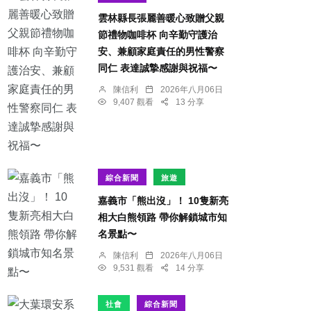
雲林縣長張麗善暖心致贈父親
節禮物咖啡杯 向辛勤守護治
安、兼顧家庭責任的男性警察
同仁 表達誠摯感謝與祝福〜
陳信利
2026年八月06日
9,407 觀看
13 分享
綜合新聞
旅遊
嘉義市「熊出沒」！ 10隻新亮
相大白熊領路 帶你解鎖城市知
名景點〜
陳信利
2026年八月06日
9,531 觀看
14 分享
社會
綜合新聞