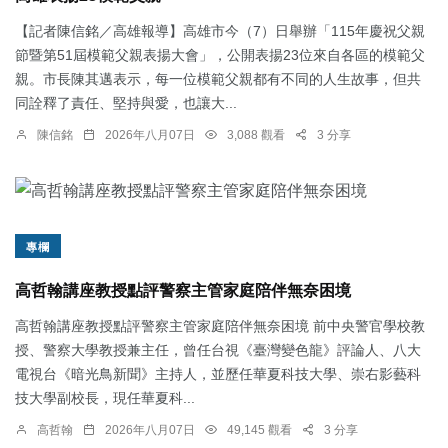
【記者陳信銘／高雄報導】高雄市今（7）日舉辦「115年慶祝父親
節暨第51屆模範父親表揚大會」，公開表揚23位來自各區的模範父
親。市長陳其邁表示，每一位模範父親都有不同的人生故事，但共
同詮釋了責任、堅持與愛，也讓大...
陳信銘
2026年八月07日
3,088 觀看
3 分享
專欄
高哲翰講座教授點評警察主管家庭陪伴無奈困境
高哲翰講座教授點評警察主管家庭陪伴無奈困境 前中央警官學校教
授、警察大學教授兼主任，曾任台視《臺灣變色龍》評論人、八大
電視台《暗光鳥新聞》主持人，並歷任華夏科技大學、崇右影藝科
技大學副校長，現任華夏科...
高哲翰
2026年八月07日
49,145 觀看
3 分享