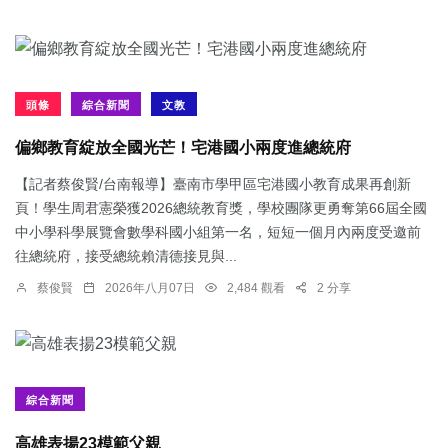
頭條
綜合新聞
文教
偏鄉教育綻放全國光芒！宅港國小兩度進總統府
【記者蔡俊賢/台南報導】臺南市學甲區宅港國小教育成果再創新
頁！學生周君憲榮獲2026總統教育獎，學校團隊更勇奪第66屆全國
中小學科學展覽會數學科國小組第一名，短短一個月內兩度受邀前
往總統府，接受總統賴清德接見與...
蔡俊賢
2026年八月07日
2,484 觀看
2 分享
綜合新聞
​高雄表揚23模範父親