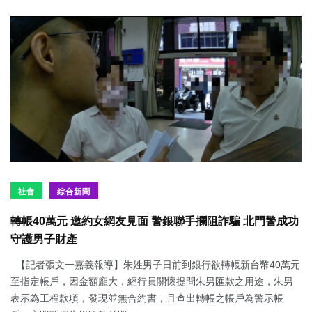
社會
綜合新聞
轉帳40萬元 邀約女網友見面 警銀聯手攔阻詐騙 北門警成功
守護男子財產
【記者張文一嘉義報導】朱姓男子日前到銀行欲轉帳新台幣40萬元
至指定帳戶，因金額龐大，經行員關懷提問朱男匯款之用途，朱男
表示為工程款項，發現並無合約書，且查出轉帳之帳戶為警示帳