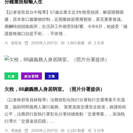
分鐘重拾順暢人生
【記者張世昌台中報導】57歲企業主近3年飽受頻尿、解尿困難困
擾，原本靠口服藥物控制，近期藥效卻逐漸變差，甚至重要會議、
應酬時頻頻跑廁所，生活與工作都受到影響。今年6月，他接受「攝
護腺無傷口拉提手術」，手術僅...
張世昌
2026年八月07日
1,663 觀看
2 分享
社會
綜合新聞
文教
欠稅，88歲義務人身居陃室。（照片分署提供）
（記者林碧珠員林報導）法務部彰化執行分署執行交通專案不失溫
度，協助弱勢義務人履行義務。 落實道路交通安全政策，維護租稅
公平，法務部行政執行署彰化分署持續推動「交通專案」，加強執
行滯欠「交通違規罰鍰」...
周為政
2026年八月07日
2,182 觀看
3 分享