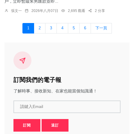
戶，立即暫緩朱男匯款並即...
張文一
2026年八月07日
2,695 觀看
2 分享
1
2
3
4
5
6
下一頁
訂閱我們的電子報
了解時事、接收新知、在家也能當個知識通！
請鍵入Email
訂閱
退訂