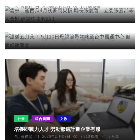
陳信利
2026年四月14日
12,169 觀看
15 分享
綜合新聞
健康
旅遊
科技新知
溫馨五月天！ 5月10日母親節帶媽咪至台中國運中
心 健康好康饗宴
陳明
2026年五月05日
8,566 觀看
4 分享
社會
綜合新聞
文教
培養即戰力人才 勞動部這計畫企業有感
綜合新聞
蔡俊賢
2026年四月07日
7,910 觀看
2 分享