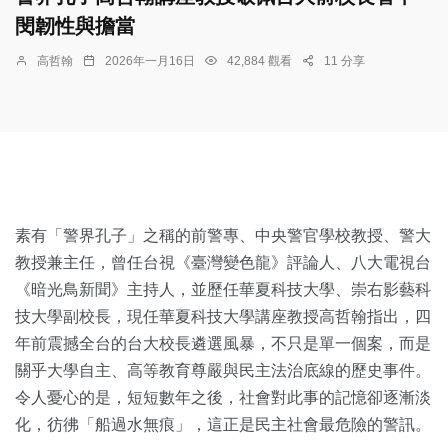
閔韌性與擔當
高哲翰
2026年一月16日
42,884 觀看
11 分享
素有「警界孔子」之稱的前警專、中央警官學校教授、警大
教授兼主任，曾任台視《臺灣變色龍》評論人、八大電視台
《暗光鳥新聞》主持人，並歷任華夏科技大學、崇右影藝科
技大學副校長，現任華夏科技大學講座教授高哲翰指出，四
年前震撼全台的台大校長遴選風暴，不只是單一個案，而是
關乎大學自主、高等教育尊嚴與民主法治底線的歷史事件。
令人憂心的是，短短數年之後，社會對此事的記憶卻逐漸淡
化，彷彿「船過水無痕」，這正是民主社會最危險的警訊。