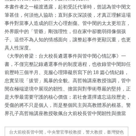
本書作者之一楊渡透露，起初受託代筆時，曾認為管中閔文
筆甚佳，何須他人協助；直到多次深談後，才真正理解這場
事件對當事人造成的巨大心理創傷。管中閔的太太更坦言，
外界眼中的「管爺」剛強理性，但在家中卻脆弱得像個孩
子。這些不為人知的情感面向，讓整起事件更顯沉重，也更
具人性深度。
《大學的脊梁：台大校長遴選事件與管中閔心情記事》一
書，不僅完整記錄遴選事件的制度過程，也收錄管中閔卸任
前歷時三個半月、克服心理障礙所寫下的 18 篇心情紀錄，
忠實呈現「拔管」風暴的全貌。高哲翰講座教授強調，管中
閔在極端逆境中展現的韌性、擔當與對學術尊嚴的堅持，正
是大學最需要守護的核心價值；若社會選擇遺忘這段歷史，
受傷的將不只是個人，而是整個民主與高教體系的根基。警
界孔子高哲翰講座教授敬佩台大前校長管中閔韌性與擔當
台大前校長管中閔，中央警官學校教授，警大教授，臺灣變色