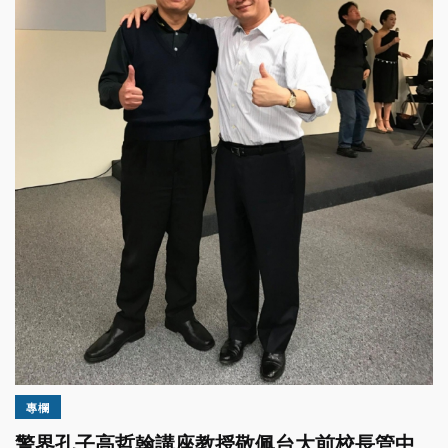
專欄
警界孔子高哲翰講座教授敬佩台大前校長管中