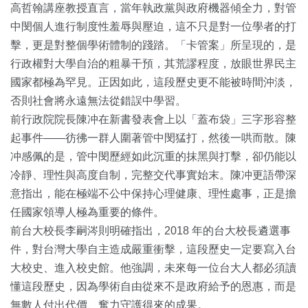
高哲翰講座教授直言，當年執政黨與政府機器傾全力，對管
中閔個人進行制度性羞辱與壓迫，這不只是對一位學者的打
擊，更是對整個學術體制的踐踏。「卡管案」所呈現的，是
行政權對大學自治的粗暴干預，其荒謬程度，放眼世界民主
國家都極為罕見。正因如此，這段歷史更不能被時間沖淡，
否則社會將永遠無法從錯誤中學習。
前行政院院長陳冲在新書發表會上以「蓋布袋」三字形容整
起事件——彷彿一群人圍著管中閔猛打，然後一哄而散。陳
冲感佩的是，管中閔歷經如此沉重的抹黑與打擊，卻仍能以
冷靜、理性與高度自制，完整交代事實始末。陳冲更語帶深
意指出，能在極端不公中保持心理健康、理性處事，正是擔
任國家領導人極為重要的條件。
前台大校長李嗣涔則明確指出，2018 年的台大校長遴選事
件，對台灣大學自主造成嚴重衝擊，這段歷史一定要寫入台
大校史、進入校史館。他強調，未來每一位台大人都必須讀
懂這段歷史，因為學術自由從來不是政府給予的恩惠，而是
無數人付出代價、奮力守護得來的成果。