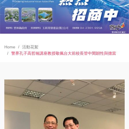
Home
活動花絮
警界孔子高哲翰講座教授敬佩台大前校長管中閔韌性與擔當