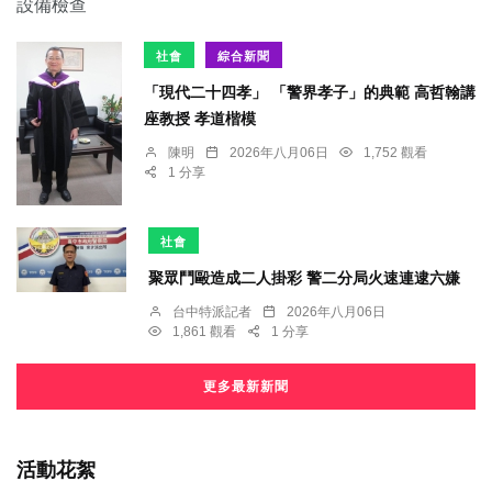
社會
綜合新聞
「現代二十四孝」 「警界孝子」的典範 高哲翰講
座教授 孝道楷模
陳明
2026年八月06日
1,752 觀看
1 分享
社會
聚眾鬥毆造成二人掛彩 警二分局火速連逮六嫌
台中特派記者
2026年八月06日
1,861 觀看
1 分享
更多最新新聞
活動花絮