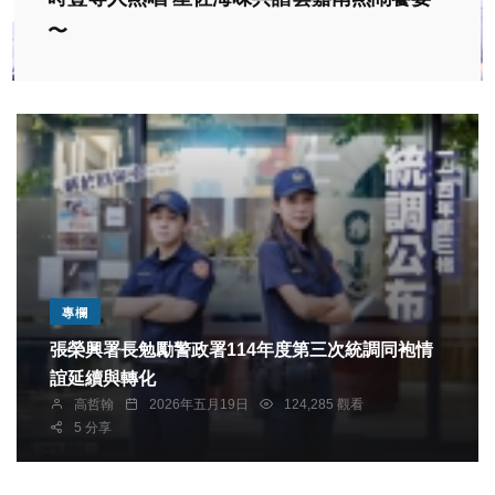
〜
專欄
張榮興署長勉勵警政署114年度第三次統調同袍情
誼延續與轉化
高哲翰
2026年五月19日
124,285 觀看
5 分享