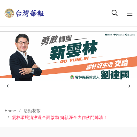
Home
活動花絮
雲林環境清潔週全面啟動 鄉親淨全力作伙鬥陣清！