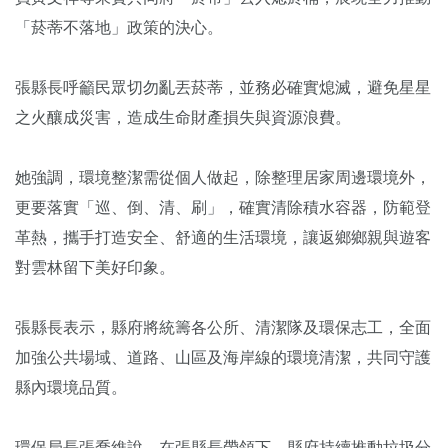
「菸蒂不落地」政策的決心。
張縣長呼籲民眾切勿亂丟菸蒂，並務必確實熄滅，避免星星
之火釀成災害，造成生命財產損失與資源浪費。
她強調，環境整潔需從個人做起，除整理居家周邊環境外，
更要落實「巡、倒、清、刷」，確實清除積水容器，防範登
革熱，攜手打造安全、舒適的生活環境，讓返鄉鄉親與遊客
對雲林留下美好印象。
張縣長表示，縣府將統籌各公所、清潔隊及環保志工，全面
加強公共場域、道路、山區及海岸線的環境清潔，共同守護
縣內環境品質。
環保局長張喬維說，在張縣長帶領下，縣府持續推動垃圾分