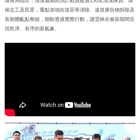
環保局指出，清潔週期間預計動員超過150名清潔隊員、環
保志工及民眾，重點加強街道菸蒂清除、違規廣告物拆除及
長期髒亂點整頓，期盼透過實際行動，讓雲林在春節期間呈
現乾淨、有序的新氣象。