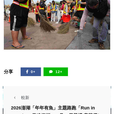
分享
0+
12+
較新
2026澎湖「年年有魚」主題路跑「Run in