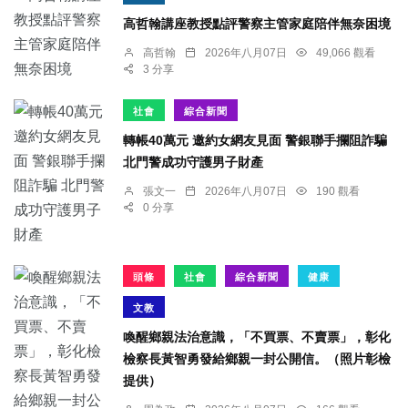
高哲翰講座教授點評警察主管家庭陪伴無奈困境
高哲翰
2026年八月07日
49,066 觀看
3 分享
社會
綜合新聞
轉帳40萬元 邀約女網友見面 警銀聯手攔阻詐騙
北門警成功守護男子財產
張文一
2026年八月07日
190 觀看
0 分享
頭條
社會
綜合新聞
健康
文教
喚醒鄉親法治意識，「不買票、不賣票」，彰化
檢察長黃智勇發給鄉親一封公開信。（照片彰檢
提供）