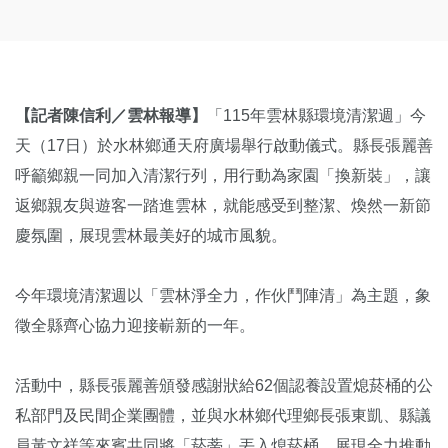
【記者陳信利／雲林報導】
「115年雲林縣環境清潔週」今
天（17日）於水林鄉通天府廣場舉行啟動儀式。縣長張麗善
呼籲鄉親一同加入清潔行列，用行動為家園「換新裝」，讓
返鄉親友與遊客一踏進雲林，就能感受到整潔、煥然一新節
慶氛圍，展現雲林最美好的城市風貌。
今年環境清潔週以「雲林淨全力，作伙鬥陣清」為主題，象
徵全縣齊心協力迎接嶄新的一年。
活動中，縣長張麗善頒發感謝狀給62個認養設置熄菸桶的公
私部門及民間企業團體，並與水林鄉代理鄉長張東凱、縣議
員黃文祥等來賓共同將「菸蒂」丟入熄菸桶，展現全力推動