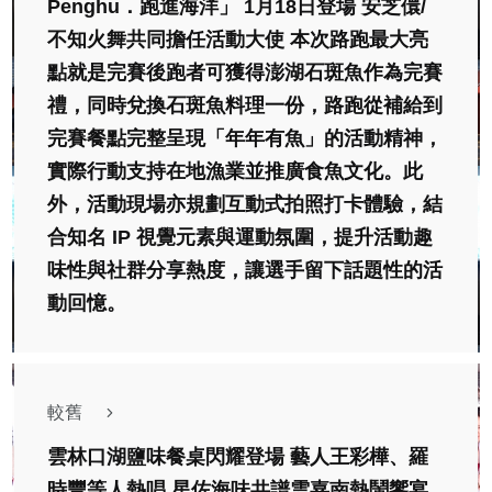
Penghu．跑進海洋」 1月18日登場 安芝儇/
不知火舞共同擔任活動大使 本次路跑最大亮
點就是完賽後跑者可獲得澎湖石斑魚作為完賽
禮，同時兌換石斑魚料理一份，路跑從補給到
完賽餐點完整呈現「年年有魚」的活動精神，
實際行動支持在地漁業並推廣食魚文化。此
外，活動現場亦規劃互動式拍照打卡體驗，結
合知名 IP 視覺元素與運動氛圍，提升活動趣
味性與社群分享熱度，讓選手留下話題性的活
動回憶。
較舊
雲林口湖鹽味餐桌閃耀登場 藝人王彩樺、羅
時豐等人熱唱 星佐海味共譜雲嘉南熱鬧饗宴