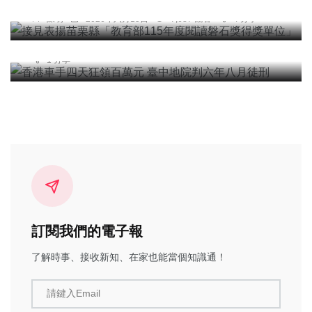
單位」
社會
陳明
2026年六月15日
7,687 觀看
4 分享
香港車手四天狂領百萬元 臺中地院判六年八月徒刑
台中特派記者
2026年七月13日
6,443 觀看
1 分享
訂閱我們的電子報
了解時事、接收新知、在家也能當個知識通！
請鍵入Email