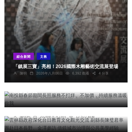
綜合新聞
文教
「鎮展三寶」亮相！2026國際木雕藝術交流展登場
陳明
2026年八月06日
6,392 觀看
4 分享
健康
南投縣春節期間長照服務不打烊、不加價，持續服
綜合新聞
務溫暖你我
雲林縣政府深化台日教育文化觀光交流 副縣長陳璧
陳朝枝
2026年一月30日
8,053 觀看
2 分享
君率團赴日本長野、金澤參訪 借鏡城市治理與公共
美學經驗
社會
綜合新聞
旅遊
文教
陳信利
2026年五月19日
12,522 觀看
15 分享
接見表揚苗栗縣「教育部115年度閱讀磐石獎得獎