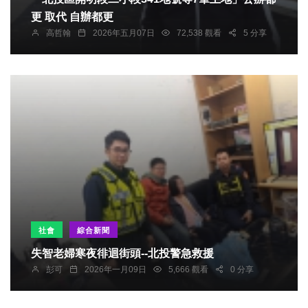
更 取代 自辦都更
高哲翰
2026年五月07日
72,538 觀看
5 分享
社會
綜合新聞
失智老婦寒夜徘迴街頭--北投警急救援
彭可
2026年一月09日
5,666 觀看
0 分享