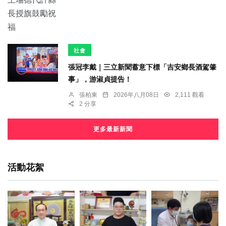
社會
張冠李戴｜三立新聞蓄意下標「吉安鄉長酒駕肇
事」，游淑貞提告！
張柏東
2026年八月08日
2,111 觀看
2 分享
更多最新新聞
活動花絮