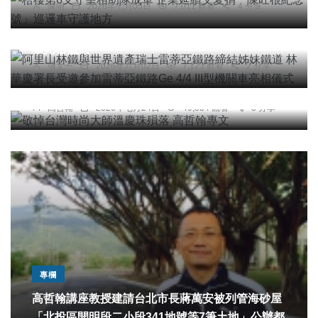
陳明
2026年七月05日
7,011 觀看
4 分享
阿里山林鐵與世界遺產瑞士雷蒂亞鐵路締結姊妹鐵
道 林華慶署長受邀參加雷蒂亞鐵路Ge 4/4 III型機關
車亮相儀式
張文一
2026年六月02日
7,123 觀看
2 分享
專欄
敬悼台灣時尚大師溫慶珠殞落 高哲翰專文
高哲翰
2026年七月24日
49,534 觀看
3 分享
專欄
高哲翰講座教授建請台北市長蔣萬安被列管海砂屋
「北投區開明段二小段341地號等7筆土地」公辦都