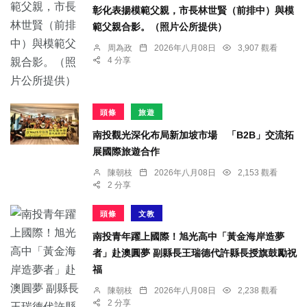
彰化表揚模範父親，市長林世賢（前排中）與模
範父親合影。（照片公所提供）
周為政
2026年八月08日
3,907 觀看
4 分享
頭條
旅遊
南投觀光深化布局新加坡市場 「B2B」交流拓
展國際旅遊合作
陳朝枝
2026年八月08日
2,153 觀看
2 分享
頭條
文教
南投青年躍上國際！旭光高中「黃金海岸造夢
者」赴澳圓夢 副縣長王瑞德代許縣長授旗鼓勵祝
福
陳朝枝
2026年八月08日
2,238 觀看
2 分享