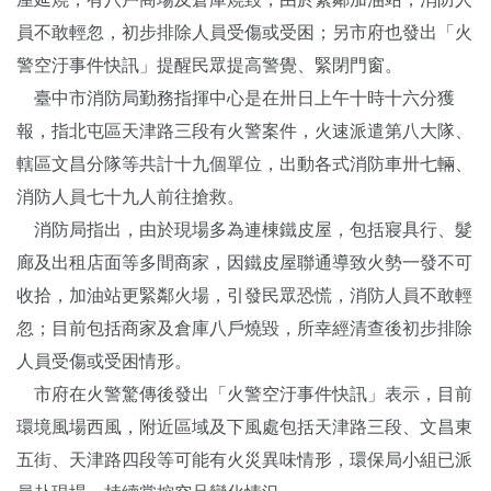
員不敢輕忽，初步排除人員受傷或受困；另市府也發出「火
警空汙事件快訊」提醒民眾提高警覺、緊閉門窗。
臺中市消防局勤務指揮中心是在卅日上午十時十六分獲
報，指北屯區天津路三段有火警案件，火速派遣第八大隊、
轄區文昌分隊等共計十九個單位，出動各式消防車卅七輛、
消防人員七十九人前往搶救。
消防局指出，由於現場多為連棟鐵皮屋，包括寢具行、髮
廊及出租店面等多間商家，因鐵皮屋聯通導致火勢一發不可
收拾，加油站更緊鄰火場，引發民眾恐慌，消防人員不敢輕
忽；目前包括商家及倉庫八戶燒毀，所幸經清查後初步排除
人員受傷或受困情形。
市府在火警驚傳後發出「火警空汙事件快訊」表示，目前
環境風場西風，附近區域及下風處包括天津路三段、文昌東
五街、天津路四段等可能有火災異味情形，環保局小組已派