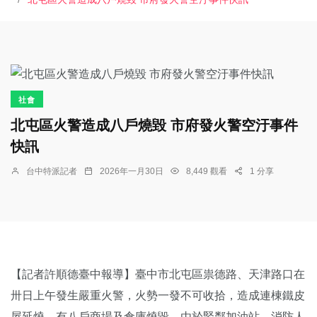
社會
北屯區火警造成八戶燒毀 市府發火警空汙事件
快訊
台中特派記者
2026年一月30日
8,449 觀看
1 分享
【記者許順德臺中報導】臺中市北屯區祟德路、天津路口在
卅日上午發生嚴重火警，火勢一發不可收拾，造成連棟鐵皮
屋延燒，有八戶商場及倉庫燒毀，由於緊鄰加油站，消防人