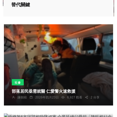
替代關鍵
社會
部落居民亟需就醫 仁愛警火速救援
陳朝枝
2026年四月23日
6,927 觀看
2 分享
社會
綜合新聞
文教
科技新知
梧棲第6支守望相助隊成軍 企業延續父愛捐「陳旺
根紀念號」巡邏車守護地方
綜合新聞
旅遊