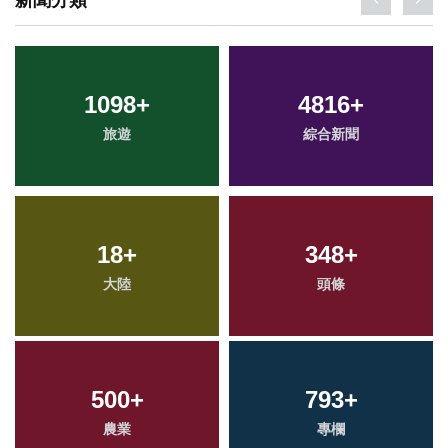
新聞分類
1098
+
4816
+
旅遊
綜合新聞
18
+
348
+
大陸
頭條
500
+
793
+
農業
專欄