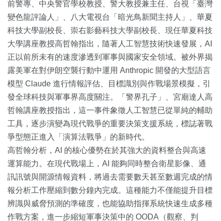
前警專、中央警官學校教授、警大教授兼主任、台視「臺灣
變色龍評論人」、八大電視台「暗光鳥新聞主持人」、華夏
科技大學副校長、崇右影藝科技大學副校長、現任華夏科技
大學講座教授高哲翰指出，隨著人工智慧技術快速發展，AI
正以前所未有的速度滲透到軍事與國家安全領域。被外界揭
露美軍在對伊朗空襲行動中運用 Anthropic 開發的大型語言
模型 Claude 進行情報評估、目標識別與作戰場景模擬，引
發全球科技與軍事界高度關注。「警界孔子」、宮廟達人高
哲翰講座教授指出，這一事件象徵人工智慧已從單純的輔助
工具，逐步演變為現代戰爭的重要決策支援系統，標誌著戰
爭型態正進入「演算法戰爭」的新時代。
高哲翰分析，AI 的核心優勢在於其強大的資料整合與高速
運算能力。在現代戰場上，AI 能夠同時整合衛星影像、通
訊訊號與開源情報資料，將過去需要數天甚至數週完成的情
報分析工作壓縮到數分鐘內完成。這種能力不僅能提升目標
辨識與威脅預測的準確度，也能協助指揮系統快速生成多種
作戰方案，進一步縮短軍事決策中的 OODA（觀察、判