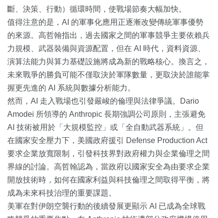
斷、決策、行動）循環時間，使戰場節奏大幅加快。
值得注意的是，AI 的軍事化應用正逐漸改變傳統軍事優勢
的來源。高哲翰指出，過去國家之間的軍事競爭主要依賴兵
力規模、武器裝備與資源配置，但在 AI 時代，資料資源、
演算法能力與算力基礎設施將成為新的戰略核心。換言之，
未來戰爭的勝負可能不僅取決於軍隊數量，更取決於誰能掌
握更先進的 AI 系統與數據分析能力。
然而，AI 走入戰場也引發嚴峻的倫理與法律爭議。Dario
Amodei 所領導的 Anthropic 長期強調公司原則，主張避免
AI 技術被用於「大規模監控」或「全自動武器系統」。但
在國家安全壓力下，美國政府援引 Defense Production Act
要求企業放寬限制，引發科技界對政府權力與企業倫理之間
界線的討論。高哲翰認為，當政府以國家安全為由要求企業
開放技術時，如何在國家利益與科技倫理之間取得平衡，將
成為未來科技治理的重要課題。
美軍在對伊朗空襲行動的後續發展更顯示 AI 已成為全球戰