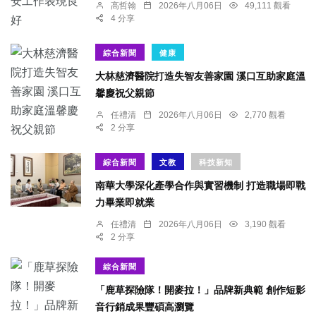
高哲翰
2026年八月06日
49,111 觀看
4 分享
綜合新聞
健康
大林慈濟醫院打造失智友善家園 溪口互助家庭溫
馨慶祝父親節
任禮清
2026年八月06日
2,770 觀看
2 分享
綜合新聞
文教
科技新知
南華大學深化產學合作與實習機制 打造職場即戰
力畢業即就業
任禮清
2026年八月06日
3,190 觀看
2 分享
綜合新聞
「鹿草探險隊！開麥拉！」品牌新典範 創作短影
音行銷成果豐碩高瀏覽