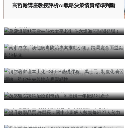
高哲翰講座教授評析AI戰略決策情資精準判斷
萬盞燈籠點亮雲林斗六太平老街 斗六燈海節熱鬧登
場！
陳信利
2026年二月28日
15,328 觀看
15 分享
社會
農業
綜合新聞
健康
旅遊
南市成立「漢他病毒防治專案推動小組」跨局處全
面盤點防治措施
蔡俊賢
2026年五月05日
7,903 觀看
2 分享
綜合新聞
文教
消防署辦理本土化HSEEP基礎課程 馬士元--制度
化演習訓練 強化中央與地方應變韌性
彭可
2026年一月12日
5,590 觀看
0 分享
社會
綜合新聞
健康
茂盛醫院跨科治療創奇蹟 乳癌婦一年後順利產子
文教
張世昌
2026年五月01日
7,918 觀看
2 分享
提升教學品質 許縣長：國中小班級人數朝每班27人
努力
陳朝枝
2026年五月07日
6,555 觀看
2 分享
頭條
綜合新聞
文教
藝術饗宴 鑲嵌藝術大師簡源忠 鑲嵌藝術〈母親之
河〉巨作首公開