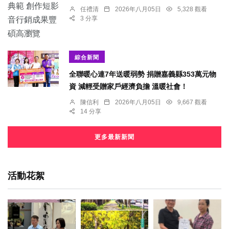
任禮清
2026年八月05日
5,328 觀看
3 分享
綜合新聞
全聯暖心連7年送暖弱勢 捐贈嘉義縣353萬元物
資 減輕受贈家戶經濟負擔 溫暖社會！
陳信利
2026年八月05日
9,667 觀看
14 分享
更多最新新聞
活動花絮