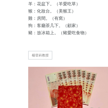
羊：花盆下。（羊愛吃草）
猴：化妝台。（美猴王）
雞：房間。（有窩）
狗：客廳茶几下。（顧家）
豬：放冰箱上。（豬愛吃食物）
454
+
86
+
136
+
社會
農業
專欄
楊登嵙教授
246
+
270
+
188
+
健康
文教
旅遊