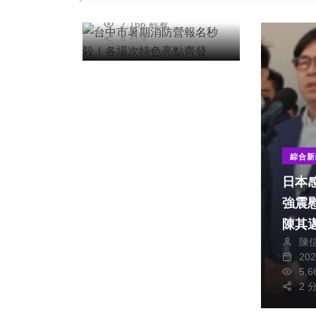
2026年七月04日
7,166 觀看
4 分享
綜合新
日本
強震
社會
綜合新聞
陳其
旅遊
科技新知
陳
20
紓解停車需求！ 中
5,
市推智慧停車與共享
2 
車位 盧秀燕市長：