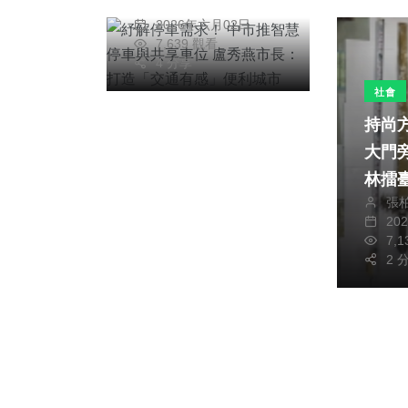
陳明
打造「交通有感」便
2026年六月02日
利城市
7,639 觀看
4 分享
社會
持尚
大門
林擂
張
吵，
20
出拳
7,
帶劍
2 