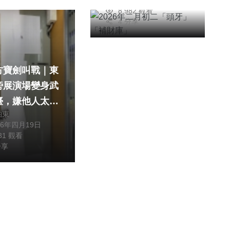
2026年三月18日
8,982 觀看
4 分享
方寶劍叫戰｜東
旁展演場變身武
臺，嫌他人太
柏東
劍客恐嚇6人、
26年四月19日
偷襲警察，連人
131 觀看
被捕法辦！
分享