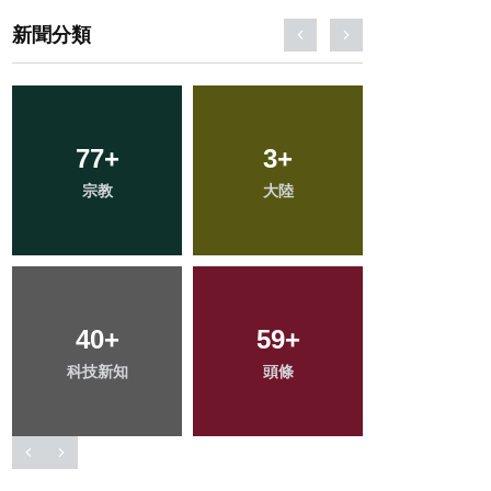
新聞分類
461
77
+
+
86
3
+
+
136
+
宗教
社會
大陸
農業
專欄
236
40
+
+
259
59
+
+
181
+
科技新知
健康
頭條
文教
旅遊