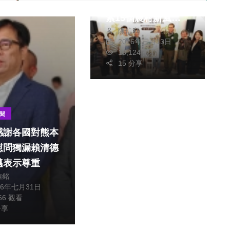
表《旅讀農村Ⅳ—探
索15個農村新風
陳信利
景》新書 一起探索
2026年三月13日
農村新風景！
13,124 觀看
15 分享
聞
感謝各國對熊本
慰問獨漏賴清德
邁表示尊重
專欄
信銘
26年七月31日
2026年二月初二
666 觀看
「頭牙」「補財庫」
分享
陳明