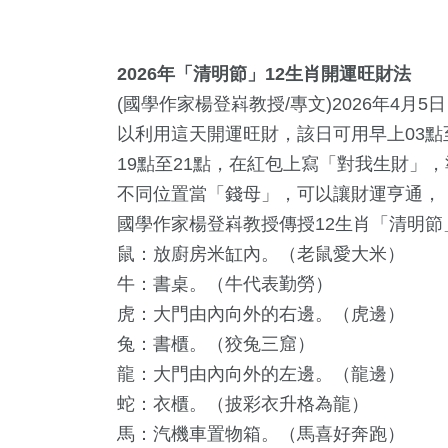
2026
年「清明節」12生肖開運旺財法
(國學作家楊登嵙教授/專文)2026年4
以利用這天開運旺財，該日可用早上03點至
19點至21點，在紅包上寫「對我生財」
不同位置當「錢母」，可以讓財運亨通，
國學作家楊登嵙教授傳授12生肖「清明
鼠：放廚房米缸內。（老鼠愛大米）
牛：書桌。（牛代表勤勞）
虎：大門由內向外的右邊。（虎邊）
兔：書櫃。（狡兔三窟）
龍：大門由內向外的左邊。（龍邊）
蛇：衣櫃。（披彩衣升格為龍）
馬：汽機車置物箱。（馬喜好奔跑）