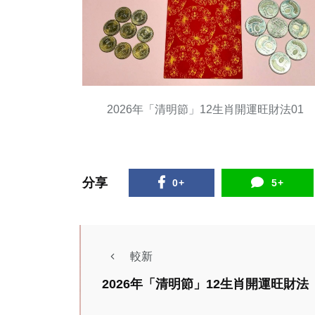
2026年「清明節」12生肖開運旺財法01
分享
0+
5+
社會
綜合新聞
健康
科技新知
台中市暑期消防營報
較新
名秒殺！各場次特色
2026年「清明節」12生肖開運旺財法
亮點齊發
陳明