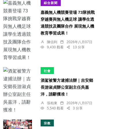
綜合新聞
嘉義無人機競賽登場 73隊挑戰
穿越賽與無人機足球 讓學生透
過競技及團隊合作 展現無人機
教育學習成果！
陳信利
2026年八月07日
9,430 觀看
13 分享
社會
酒駕被警方逮捕法辦｜吉安鄉
長游淑貞辦公室副主任吳嘉
洋，請辭獲准！
張柏東
2026年八月07日
5,540 觀看
3 分享
宗教