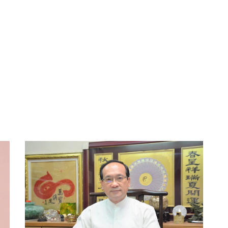
827
+
綜合新聞