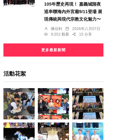
105年歷史再現！ 嘉義城隍夜
巡串聯海內外宮廟9/11登場 展
現傳統與現代宗教文化魅力〜
陳信利
2026年八月07日
9,552 觀看
15 分享
更多最新新聞
活動花絮