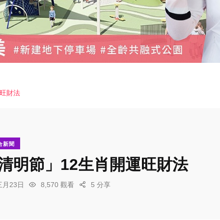
運旺財法
合新聞
「清明節」12生肖開運旺財法
三月23日
8,570 觀看
5 分享