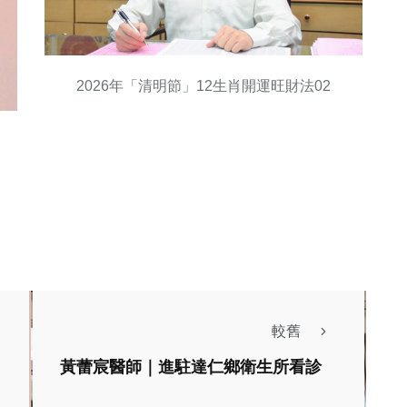
2026年「清明節」12生肖開運旺財法02
較舊
農業
綜合新聞
黃蕾宸醫師｜進駐達仁鄉衛生所看診
農業部農村水保署發