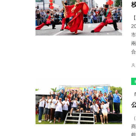
【
2
市
兩
合
（
商
戲