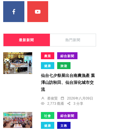
最新新聞
熱門新聞
農業
綜合新聞
健康
旅遊
仙台七夕祭展出台南農漁產 葉
澤山訪秋田、仙台深化城市交
流
蔡俊賢
2026年八月09日
2,773 觀看
3 分享
社會
綜合新聞
健康
文教