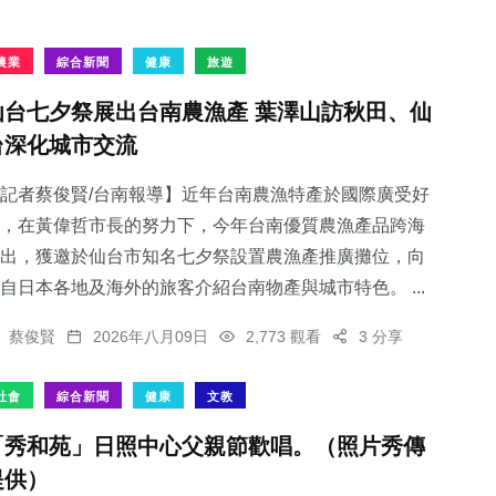
農業
綜合新聞
健康
旅遊
仙台七夕祭展出台南農漁產 葉澤山訪秋田、仙
台深化城市交流
記者蔡俊賢/台南報導】近年台南農漁特產於國際廣受好
，在黃偉哲市長的努力下，今年台南優質農漁產品跨海
出，獲邀於仙台市知名七夕祭設置農漁產推廣攤位，向
自日本各地及海外的旅客介紹台南物產與城市特色。 ...
蔡俊賢
2026年八月09日
2,773 觀看
3 分享
社會
綜合新聞
健康
文教
「秀和苑」日照中心父親節歡唱。（照片秀傳
提供）