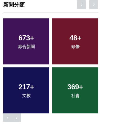
新聞分類
154
+
62
+
200
+
旅遊
宗教
健康
109
+
32
+
2
+
專欄
科技新知
大陸