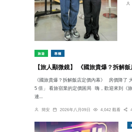
旅遊
專欄
【旅人顯微鏡】 《國旅貴爆？拆解飯
《國旅貴爆？拆解飯店定價內幕》 房價降了 大
5 倍」 看旅宿業的定價困局 嗨，歡迎來到
連...
簡安
2026年八月09日
4,042 觀看