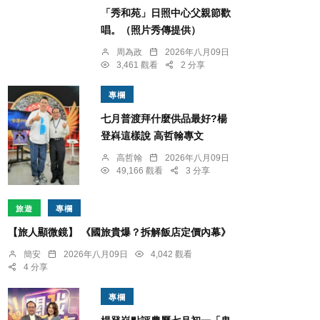
「秀和苑」日照中心父親節歡
唱。（照片秀傳提供）
周為政
2026年八月09日
3,461 觀看
2 分享
專欄
七月普渡拜什麼供品最好?楊
登嵙這樣說 高哲翰專文
高哲翰
2026年八月09日
49,166 觀看
3 分享
旅遊
專欄
【旅人顯微鏡】 《國旅貴爆？拆解飯店定價內幕》
簡安
2026年八月09日
4,042 觀看
4 分享
專欄