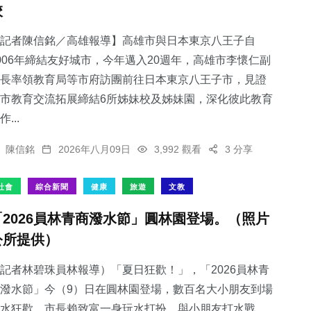
校
記者陳信銘／高雄報導】高雄市與日本東京八王子自
006年締結友好城市，今年邁入20週年，高雄市李懷仁副
長率領教育局等市府訪團前往日本東京八王子市，見證
市教育交流拓展締結6所姊妹校及姊妹園，深化彼此教育
作...
陳信銘
2026年八月09日
3,992 觀看
3 分享
社會
綜合新聞
健康
旅遊
文教
「2026員林青商潑水節」圓林園登場。（照片
公所提供）
記者林碧珠員林報導）「夏日狂歡！」，「2026員林青
潑水節」今（9）日在圓林園登場，數百名大小朋友到場
水狂歡，市長賴致富一身玩水打扮，與小朋友打水戰，