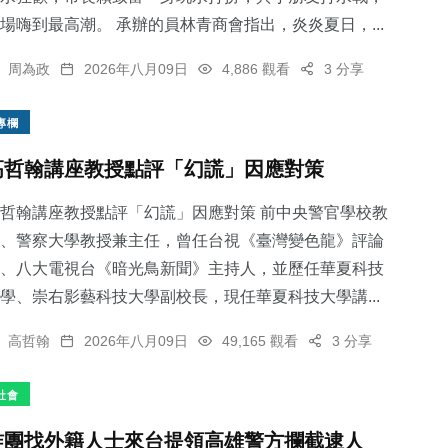
場嗨到最高潮。 承辦的員林青商會指出，炎炎夏日，...
周為政
2026年八月09日
4,886 觀看
3 分享
專欄
高哲翰講座教授點評「幻謊」因應對策
哲翰講座教授點評「幻謊」因應對策 前中央警官學校教
、警察大學教授兼主任，曾任台視《臺灣變色龍》評論
、八大電視台《暗光鳥新聞》主持人，並歷任華夏科技
學、崇右影藝科技大學副校長，現任華夏科技大學講...
高哲翰
2026年八月09日
49,165 觀看
3 分享
社會
詐團找外籍人士來台提領高雄警方攔截逮人