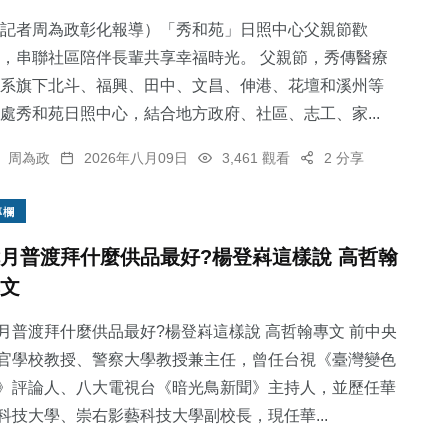
記者周為政彰化報導）「秀和苑」日照中心父親節歡
，串聯社區陪伴長輩共享幸福時光。 父親節，秀傳醫療
系旗下北斗、福興、田中、文昌、伸港、花壇和溪州等
處秀和苑日照中心，結合地方政府、社區、志工、家...
70
+
673
+
48
+
農業
綜合新聞
頭條
周為政
2026年八月09日
3,461 觀看
2 分享
專欄
月普渡拜什麼供品最好?楊登嵙這樣說 高哲翰
文
217
+
369
+
文教
社會
月普渡拜什麼供品最好?楊登嵙這樣說 高哲翰專文 前中央
官學校教授、警察大學教授兼主任，曾任台視《臺灣變色
》評論人、八大電視台《暗光鳥新聞》主持人，並歷任華
科技大學、崇右影藝科技大學副校長，現任華...