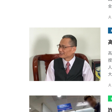
全
高
授
人
大