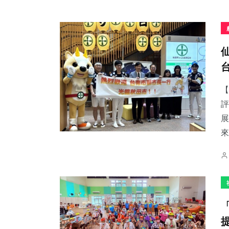
【
評
展
來