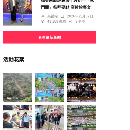
楊登嵙點評農曆七月初一「鬼
門開」祭拜要點 高哲翰專文
高哲翰
2026年八月09日
49,169 觀看
3 分享
更多最新新聞
活動花絮