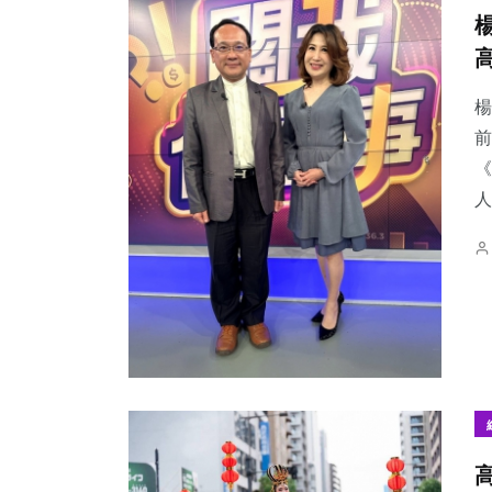
楊
前
《
人