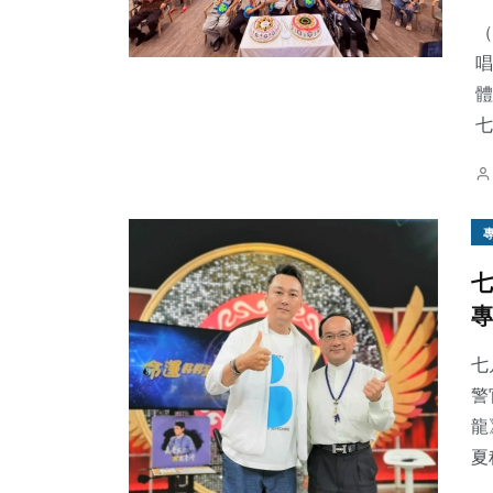
（
唱
體
七
152
+
62
+
200
+
旅遊
宗教
健康
七
專
111
+
32
+
2
+
專欄
科技新知
大陸
七
警
龍
夏