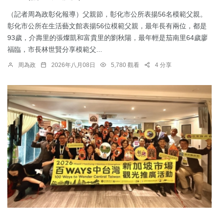
（記者周為政彰化報導）父親節，彰化市公所表揚56名模範父親。
彰化市公所在生活藝文館表揚56位模範父親，最年長有兩位，都是
93歲，介壽里的張燦凱和富貴里的劉秋陽，最年輕是茄南里64歲廖
福臨，市長林世賢分享模範父...
周為政
2026年八月08日
5,780 觀看
4 分享