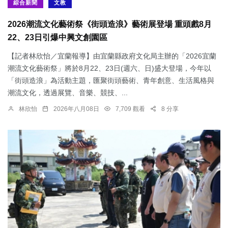
綜合新聞
文教
2026潮流文化藝術祭《街頭造浪》藝術展登場 重頭戲8月
22、23日引爆中興文創園區
【記者林欣怡／宜蘭報導】由宜蘭縣政府文化局主辦的「2026宜蘭
潮流文化藝術祭」將於8月22、23日(週六、日)盛大登場，今年以
「街頭造浪」為活動主題，匯聚街頭藝術、青年創意、生活風格與
潮流文化，透過展覽、音樂、競技、...
林欣怡
2026年八月08日
7,709 觀看
8 分享