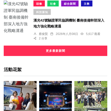
頭條
社會
綜合新聞
文教
科技新知
漢光42號驗證軍民協調機制 臺南後備幹部深入
地方強化戰略溝通
蔡俊賢
2026年八月08日
5,617 觀看
2 分享
更多最新新聞
活動花絮