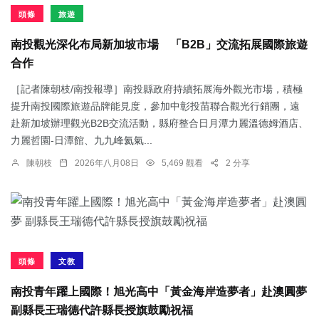
頭條
旅遊
南投觀光深化布局新加坡市場 「B2B」交流拓展國際旅遊
合作
［記者陳朝枝/南投報導］南投縣政府持續拓展海外觀光市場，積極
提升南投國際旅遊品牌能見度，參加中彰投苗聯合觀光行銷團，遠
赴新加坡辦理觀光B2B交流活動，縣府整合日月潭力麗溫德姆酒店、
力麗哲園-日潭館、九九峰氦氣...
陳朝枝
2026年八月08日
5,469 觀看
2 分享
頭條
文教
南投青年躍上國際！旭光高中「黃金海岸造夢者」赴澳圓夢
副縣長王瑞德代許縣長授旗鼓勵祝福