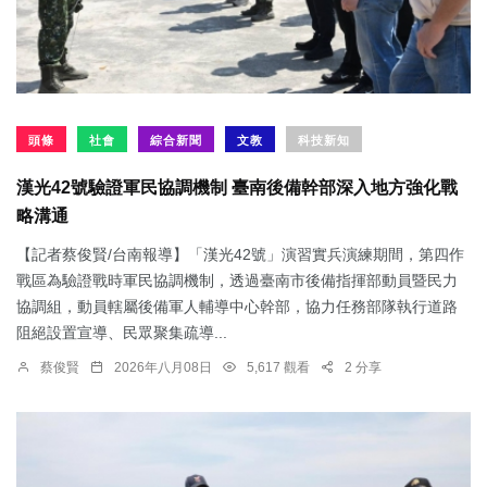
頭條
社會
綜合新聞
文教
科技新知
漢光42號驗證軍民協調機制 臺南後備幹部深入地方強化戰
略溝通
【記者蔡俊賢/台南報導】「漢光42號」演習實兵演練期間，第四作
戰區為驗證戰時軍民協調機制，透過臺南市後備指揮部動員暨民力
協調組，動員轄屬後備軍人輔導中心幹部，協力任務部隊執行道路
阻絕設置宣導、民眾聚集疏導...
蔡俊賢
2026年八月08日
5,617 觀看
2 分享