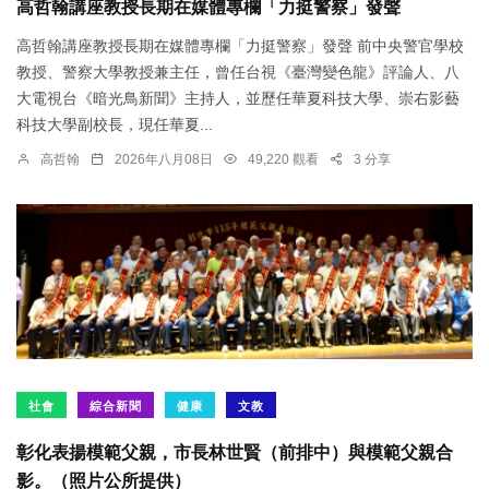
高哲翰講座教授長期在媒體專欄「力挺警察」發聲
高哲翰講座教授長期在媒體專欄「力挺警察」發聲 前中央警官學校
教授、警察大學教授兼主任，曾任台視《臺灣變色龍》評論人、八
大電視台《暗光鳥新聞》主持人，並歷任華夏科技大學、崇右影藝
科技大學副校長，現任華夏...
高哲翰
2026年八月08日
49,220 觀看
3 分享
社會
綜合新聞
健康
文教
彰化表揚模範父親，市長林世賢（前排中）與模範父親合
影。（照片公所提供）