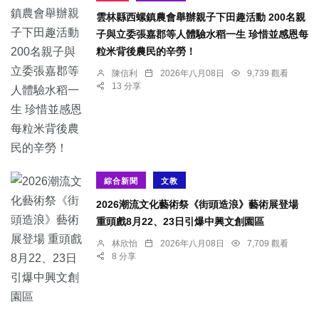
雲林縣西螺鎮農會舉辦親子下田趣活動 200名親
子與立委張嘉郡等人體驗水稻一生 珍惜並感恩每
粒米背後農民的辛勞！
陳信利
2026年八月08日
9,739 觀看
13 分享
綜合新聞
文教
2026潮流文化藝術祭《街頭造浪》藝術展登場
重頭戲8月22、23日引爆中興文創園區
林欣怡
2026年八月08日
7,709 觀看
8 分享