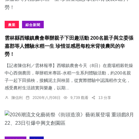
農業
綜合新聞
雲林縣西螺鎮農會舉辦親子下田趣活動 200名親子與立委張
嘉郡等人體驗水稻一生 珍惜並感恩每粒米背後農民的辛
勞！
【記者陳信利／雲林報導】西螺鎮農會今天（8日）在鹿場稻榖乾燥
中心西側農田，舉辦稻米專區-水稻一生系列體驗活動，約200名親
子一起下田插秧，接觸泥土與秧苗，從實際體驗中認識稻作文化，
感受農村生活踏實與樂趣，以期...
陳信利
2026年八月08日
9,739 觀看
13 分享