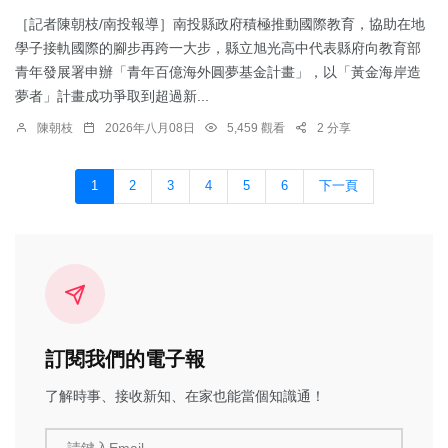
［記者陳朝枝/南投報導］南投縣政府積極推動國際教育，協助在地
學子接軌國際的腳步再跨一大步，縣立旭光高中代表縣府向教育部
青年發展署申辦「青年百億海外圓夢基金計畫」，以「黃金海岸造
夢者」計畫成功爭取到超過新...
陳朝枝
2026年八月08日
5,459 觀看
2 分享
1
2
3
4
5
6
下一頁
訂閱我們的電子報
了解時事、接收新知、在家也能當個知識通！
請鍵入Email