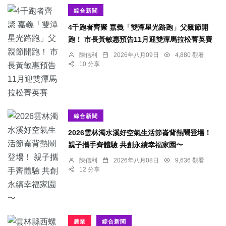
綜合新聞
4千跑者齊聚 嘉義「雙潭星光路跑」父親節開
跑！ 市長黃敏惠預告11月迎雙潭馬拉松菁英賽
陳信利
2026年八月09日
4,880 觀看
10 分享
綜合新聞
2026雲林濁水溪好空氣生活節崙背熱鬧登場！
親子攜手齊體驗 共創永續幸福家園〜
陳信利
2026年八月08日
9,636 觀看
12 分享
農業
綜合新聞