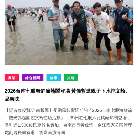
農業
綜合新聞
健康
旅遊
2026台南七股海鮮節熱鬧登場 黃偉哲邀親子下水挖文蛤、
品海味
【記者蔡俊賢/台南報導】受颱風影響延期的「2026台南七股海鮮節
－觀光赤嘴園挖文蛤體驗活動」，(8)日在七股六孔碼頭熱鬧登場，
吸引近1,500位民眾報名參加。台南市長黃偉哲、台江國家公園管理
處副處長賴宥甫、雲嘉南濱海國...