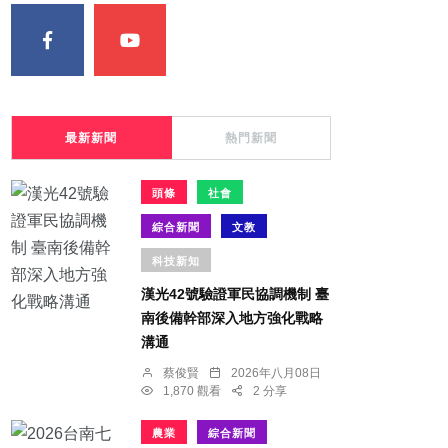
最新新聞
熱門新聞
頭條
社會
綜合新聞
文教
科技新知
漢光42號驗證軍民協調機制 臺
南後備幹部深入地方強化戰略
溝通
蔡俊賢
2026年八月08日
1,870 觀看
2 分享
農業
綜合新聞