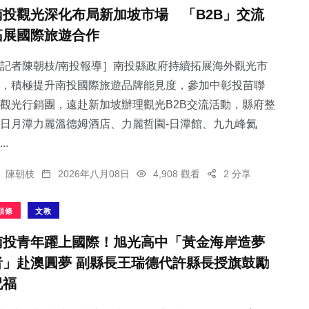
南投觀光深化布局新加坡市場 「B2B」交流
拓展國際旅遊合作
記者陳朝枝/南投報導］南投縣政府持續拓展海外觀光市
，積極提升南投國際旅遊品牌能見度，參加中彰投苗聯
觀光行銷團，遠赴新加坡辦理觀光B2B交流活動，縣府整
日月潭力麗溫德姆酒店、力麗哲園-日潭館、九九峰氦
..
陳朝枝
2026年八月08日
4,908 觀看
2 分享
頭條
文教
南投青年躍上國際！旭光高中「黃金海岸造夢
者」赴澳圓夢 副縣長王瑞德代許縣長授旗鼓勵
祝福