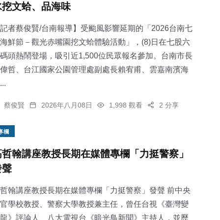
水挖文蛤、品海味
記者蔡俊賢/台南報導】受颱風影響延期的「2026台南七
海鮮節－觀光赤嘴園挖文蛤體驗活動」，(8)日在七股六
碼頭熱鬧登場，吸引近1,500位民眾報名參加。台南市長
55
+
2
+
61
+
偉哲、台江國家公園管理處副處長賴宥甫、雲嘉南濱海
宗教
大陸
農業
..
蔡俊賢
2026年八月08日
1,998 觀看
2 分享
專欄
185
+
347
+
高哲翰講座教授長期在媒體專欄「力挺警察」
健康
社會
發聲
哲翰講座教授長期在媒體專欄「力挺警察」發聲 前中央
官學校教授、警察大學教授兼主任，曾任台視《臺灣變
龍》評論人、八大電視台《暗光鳥新聞》主持人，並歷