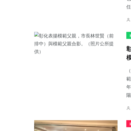
任
（
範
年
陽