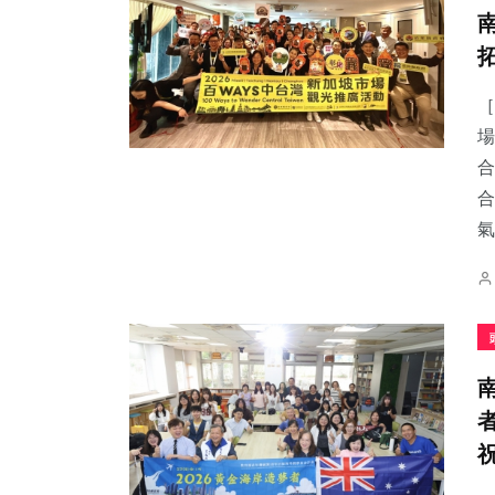
［
場
合
合
氣.