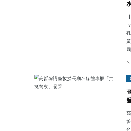
【
股
孔
585
+
135
+
97
+
黃
綜合新聞
旅遊
專欄
國.
30
+
45
+
204
+
科技新知
頭條
文教
高
警
色