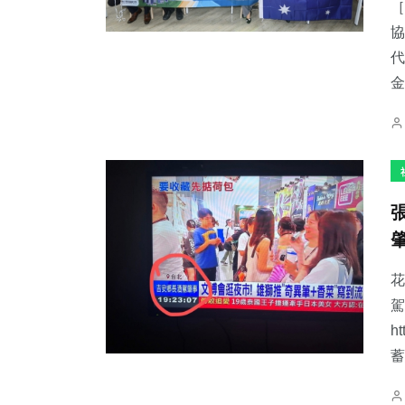
［
協
代
金
花
駕
h
蓄