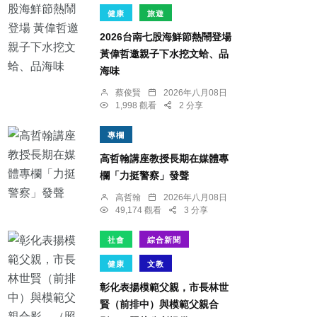
健康
旅遊
2026台南七股海鮮節熱鬧登場
黃偉哲邀親子下水挖文蛤、品
海味
蔡俊賢
2026年八月08日
1,998 觀看
2 分享
專欄
高哲翰講座教授長期在媒體專
欄「力挺警察」發聲
高哲翰
2026年八月08日
49,174 觀看
3 分享
社會
綜合新聞
健康
文教
彰化表揚模範父親，市長林世
賢（前排中）與模範父親合