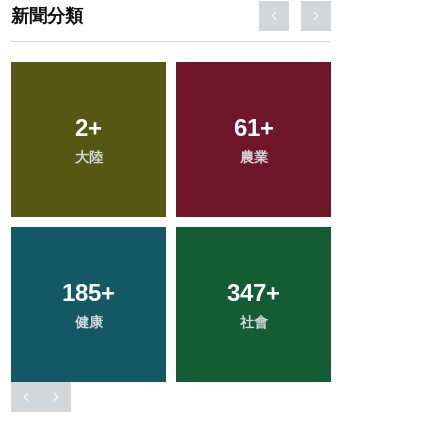
新聞分類
592
+
135
+
97
+
綜合新聞
旅遊
專欄
30
+
45
+
191
+
科技新知
頭條
文教