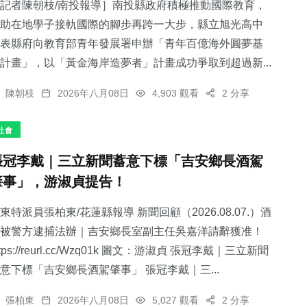
記者陳朝枝/南投報導］南投縣政府積極推動國際教育，
助在地學子接軌國際的腳步再跨一大步，縣立旭光高中
表縣府向教育部青年發展署申辦「青年百億海外圓夢基
計畫」，以「黃金海岸造夢者」計畫成功爭取到超過新...
陳朝枝
2026年八月08日
4,903 觀看
2 分享
社會
張冠李戴｜三立新聞蓄意下標「吉安鄉長酒駕
肇事」，游淑貞提告！
東特派員張柏東/花蓮縣報導 新聞回顧（2026.08.07.）酒
被警方逮捕法辦｜吉安鄉長室副主任吳嘉洋請辭獲准！
ttps://reurl.cc/Wzq01k 圖文：游淑貞 張冠李戴｜三立新聞
意下標「吉安鄉長酒駕肇事」 張冠李戴｜三...
張柏東
2026年八月08日
5,027 觀看
2 分享