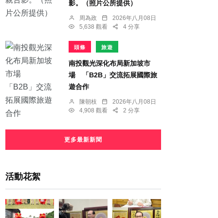
影。（照片公所提供）
周為政
2026年八月08日
5,638 觀看
4 分享
頭條
旅遊
南投觀光深化布局新加坡市
場 「B2B」交流拓展國際旅
遊合作
陳朝枝
2026年八月08日
4,908 觀看
2 分享
更多最新新聞
活動花絮