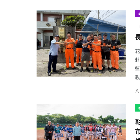
花
赴
藍
親