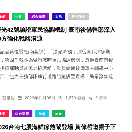
頭條
社會
綜合新聞
文教
科技新知
漢光42號驗證軍民協調機制 臺南後備幹部深入
地方強化戰略溝通
記者蔡俊賢/台南報導】「漢光42號」演習實兵演練期
，第四作戰區為驗證戰時軍民協調機制，透過臺南市後
指揮部動員暨民力協調組，動員轄屬後備軍人輔導中心
部，協力任務部隊執行道路阻絕設置宣導、民眾聚集疏
..
蔡俊賢
2026年八月08日
1,870 觀看
2 分享
農業
綜合新聞
健康
旅遊
2026台南七股海鮮節熱鬧登場 黃偉哲邀親子下