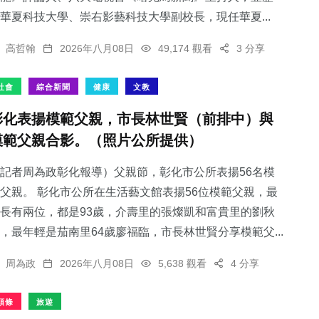
華夏科技大學、崇右影藝科技大學副校長，現任華夏...
高哲翰
2026年八月08日
49,174 觀看
3 分享
社會
綜合新聞
健康
文教
彰化表揚模範父親，市長林世賢（前排中）與
模範父親合影。（照片公所提供）
記者周為政彰化報導）父親節，彰化市公所表揚56名模
父親。 彰化市公所在生活藝文館表揚56位模範父親，最
長有兩位，都是93歲，介壽里的張燦凱和富貴里的劉秋
，最年輕是茄南里64歲廖福臨，市長林世賢分享模範父...
周為政
2026年八月08日
5,638 觀看
4 分享
頭條
旅遊