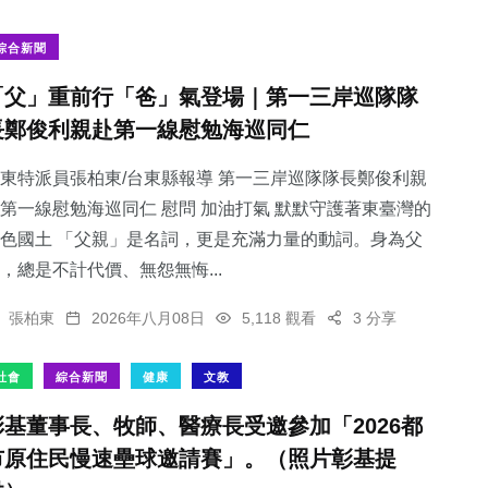
綜合新聞
「父」重前行「爸」氣登場｜第一三岸巡隊隊
長鄭俊利親赴第一線慰勉海巡同仁
東特派員張柏東/台東縣報導 第一三岸巡隊隊長鄭俊利親
第一線慰勉海巡同仁 慰問 加油打氣 默默守護著東臺灣的
色國土 「父親」是名詞，更是充滿力量的動詞。身為父
，總是不計代價、無怨無悔...
張柏東
2026年八月08日
5,118 觀看
3 分享
社會
綜合新聞
健康
文教
彰基董事長、牧師、醫療長受邀參加「2026都
市原住民慢速壘球邀請賽」。（照片彰基提