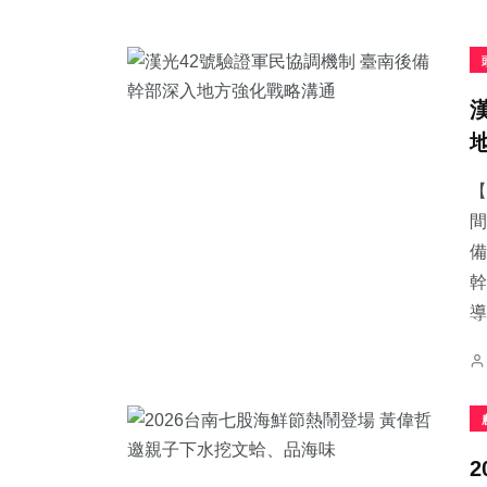
【
間
備
幹
導.