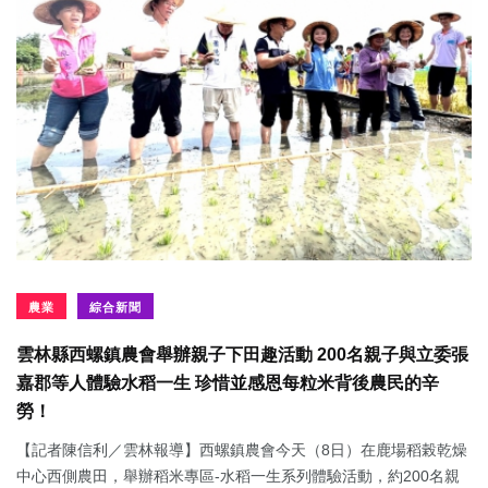
農業
綜合新聞
雲林縣西螺鎮農會舉辦親子下田趣活動 200名親子與立委張
嘉郡等人體驗水稻一生 珍惜並感恩每粒米背後農民的辛
勞！
【記者陳信利／雲林報導】西螺鎮農會今天（8日）在鹿場稻榖乾燥
中心西側農田，舉辦稻米專區-水稻一生系列體驗活動，約200名親