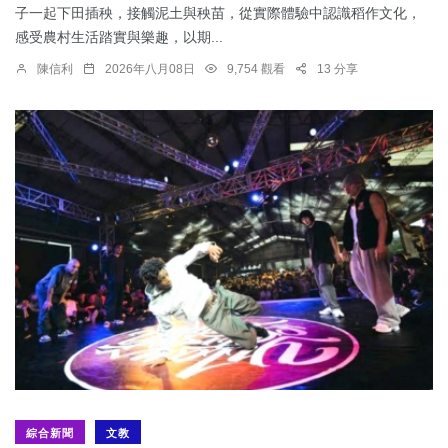
子一起下田插秧，接觸泥土與秧苗，從實際體驗中認識稻作文化，
感受農村生活踏實與樂趣，以期...
陳信利
2026年八月08日
9,754 觀看
13 分享
綜合新聞
文教