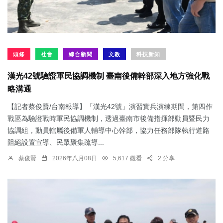
頭條
社會
綜合新聞
文教
科技新知
漢光42號驗證軍民協調機制 臺南後備幹部深入地方強化戰
略溝通
【記者蔡俊賢/台南報導】「漢光42號」演習實兵演練期間，第四作
戰區為驗證戰時軍民協調機制，透過臺南市後備指揮部動員暨民力
協調組，動員轄屬後備軍人輔導中心幹部，協力任務部隊執行道路
阻絕設置宣導、民眾聚集疏導...
蔡俊賢
2026年八月08日
5,617 觀看
2 分享