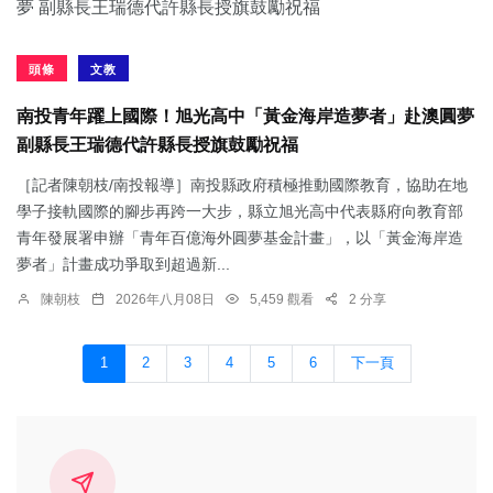
頭條
文教
南投青年躍上國際！旭光高中「黃金海岸造夢者」赴澳圓夢
副縣長王瑞德代許縣長授旗鼓勵祝福
［記者陳朝枝/南投報導］南投縣政府積極推動國際教育，協助在地
學子接軌國際的腳步再跨一大步，縣立旭光高中代表縣府向教育部
青年發展署申辦「青年百億海外圓夢基金計畫」，以「黃金海岸造
夢者」計畫成功爭取到超過新...
陳朝枝
2026年八月08日
5,459 觀看
2 分享
1
2
3
4
5
6
下一頁