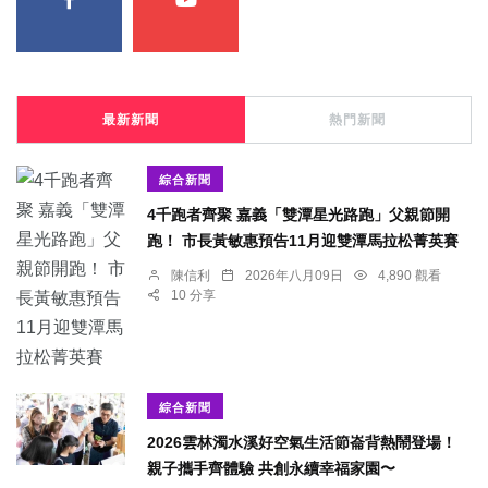
最新新聞
熱門新聞
綜合新聞
4千跑者齊聚 嘉義「雙潭星光路跑」父親節開
跑！ 市長黃敏惠預告11月迎雙潭馬拉松菁英賽
陳信利
2026年八月09日
4,890 觀看
10 分享
綜合新聞
2026雲林濁水溪好空氣生活節崙背熱鬧登場！
親子攜手齊體驗 共創永續幸福家園〜