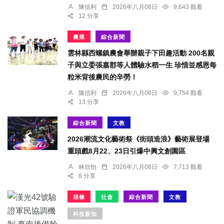
陳信利
2026年八月08日
9,643 觀看
12 分享
農業
綜合新聞
雲林縣西螺鎮農會舉辦親子下田趣活動 200名親
子與立委張嘉郡等人體驗水稻一生 珍惜並感恩每
粒米背後農民的辛勞！
陳信利
2026年八月08日
9,754 觀看
13 分享
綜合新聞
文教
2026潮流文化藝術祭《街頭造浪》藝術展登場
重頭戲8月22、23日引爆中興文創園區
林欣怡
2026年八月08日
7,713 觀看
8 分享
頭條
社會
綜合新聞
文教
科技新知