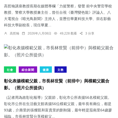
高哲翰講座教授長期在媒體專欄「力挺警察」發聲 前中央警官學校
教授、警察大學教授兼主任，曾任台視《臺灣變色龍》評論人、八
大電視台《暗光鳥新聞》主持人，並歷任華夏科技大學、崇右影藝
科技大學副校長，現任華夏...
高哲翰
2026年八月08日
49,228 觀看
3 分享
社會
綜合新聞
健康
文教
彰化表揚模範父親，市長林世賢（前排中）與模範父親合
影。（照片公所提供）
（記者周為政彰化報導）父親節，彰化市公所表揚56名模範父親。
彰化市公所在生活藝文館表揚56位模範父親，最年長有兩位，都是
93歲，介壽里的張燦凱和富貴里的劉秋陽，最年輕是茄南里64歲廖
福臨，市長林世賢分享模範父...