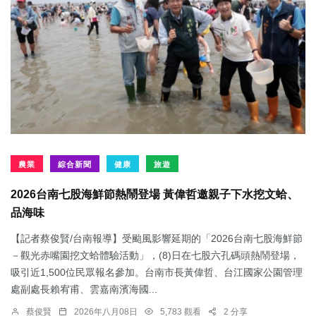
農業
綜合新聞
健康
旅遊
2026台南七股海鮮節熱鬧登場 黃偉哲邀親子下水挖文蛤、
品海味
【記者蔡俊賢/台南報導】受颱風影響延期的「2026台南七股海鮮節
－觀光赤嘴園挖文蛤體驗活動」，(8)日在七股六孔碼頭熱鬧登場，
吸引近1,500位民眾報名參加。台南市長黃偉哲、台江國家公園管理
處副處長賴宥甫、雲嘉南濱海國...
蔡俊賢
2026年八月08日
5,783 觀看
2 分享