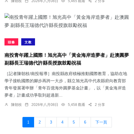
陳朝枝
2026年八月08日
5,465 觀看
2 分享
頭條
文教
南投青年躍上國際！旭光高中「黃金海岸造夢者」赴澳圓夢
副縣長王瑞德代許縣長授旗鼓勵祝福
［記者陳朝枝/南投報導］南投縣政府積極推動國際教育，協助在地
學子接軌國際的腳步再跨一大步，縣立旭光高中代表縣府向教育部
青年發展署申辦「青年百億海外圓夢基金計畫」，以「黃金海岸造
夢者」計畫成功爭取到超過新...
陳朝枝
2026年八月08日
5,458 觀看
2 分享
1
2
3
4
5
6
下一頁