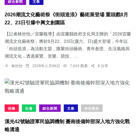
綜合新聞
文教
2026潮流文化藝術祭《街頭造浪》藝術展登場 重頭戲8月
22、23日引爆中興文創園區
【記者林欣怡／宜蘭報導】由宜蘭縣政府文化局主辦的「2026宜蘭
潮流文化藝術祭」將於8月22、23日(週六、日)盛大登場，今年以
「街頭造浪」為活動主題，匯聚街頭藝術、青年創意、生活風格與
潮流文化，透過展覽、音樂、競技、...
林欣怡
2026年八月08日
7,643 觀看
8 分享
頭條
社會
綜合新聞
文教
科技新知
漢光42號驗證軍民協調機制 臺南後備幹部深入地方強化戰
略溝通