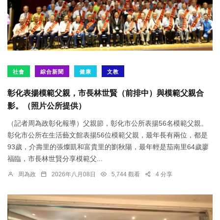
社會
綜合新聞
健康
文教
彰化表揚模範父親，市長林世賢（前排中）與模範父親合
影。（照片公所提供）
（記者周為政彰化報導）父親節，彰化市公所表揚56名模範父親。
彰化市公所在生活藝文館表揚56位模範父親，最年長有兩位，都是
93歲，介壽里的張燦凱和富貴里的劉秋陽，最年輕是茄南里64歲廖
福臨，市長林世賢分享模範父...
周為政
2026年八月08日
5,744 觀看
4 分享