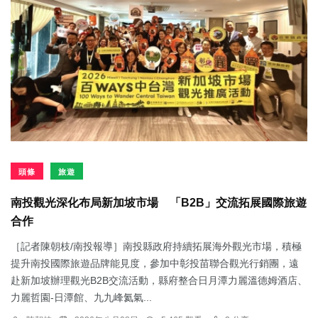
頭條
旅遊
南投觀光深化布局新加坡市場 「B2B」交流拓展國際旅遊
合作
［記者陳朝枝/南投報導］南投縣政府持續拓展海外觀光市場，積極
提升南投國際旅遊品牌能見度，參加中彰投苗聯合觀光行銷團，遠
赴新加坡辦理觀光B2B交流活動，縣府整合日月潭力麗溫德姆酒店、
力麗哲園-日潭館、九九峰氦氣...