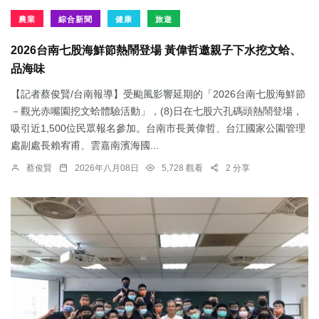
農業
綜合新聞
健康
旅遊
2026台南七股海鮮節熱鬧登場 黃偉哲邀親子下水挖文蛤、
品海味
【記者蔡俊賢/台南報導】受颱風影響延期的「2026台南七股海鮮節
－觀光赤嘴園挖文蛤體驗活動」，(8)日在七股六孔碼頭熱鬧登場，
吸引近1,500位民眾報名參加。台南市長黃偉哲、台江國家公園管理
處副處長賴宥甫、雲嘉南濱海國...
蔡俊賢
2026年八月08日
5,728 觀看
2 分享