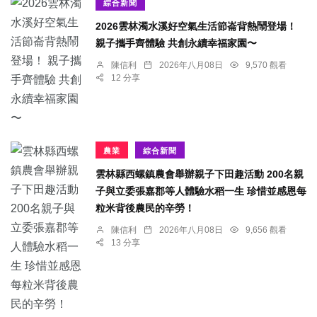
綜合新聞
2026雲林濁水溪好空氣生活節崙背熱鬧登場！
親子攜手齊體驗 共創永續幸福家園〜
陳信利
2026年八月08日
9,570 觀看
12 分享
農業
綜合新聞
雲林縣西螺鎮農會舉辦親子下田趣活動 200名親
子與立委張嘉郡等人體驗水稻一生 珍惜並感恩每
粒米背後農民的辛勞！
陳信利
2026年八月08日
9,656 觀看
13 分享