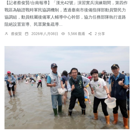
【記者蔡俊賢/台南報導】「漢光42號」演習實兵演練期間，第四作
戰區為驗證戰時軍民協調機制，透過臺南市後備指揮部動員暨民力
協調組，動員轄屬後備軍人輔導中心幹部，協力任務部隊執行道路
阻絕設置宣導、民眾聚集疏導...
蔡俊賢
2026年八月08日
5,566 觀看
2 分享