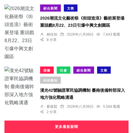
綜合新聞
文教
2026潮流文化藝術祭《街頭造浪》藝術展登場
重頭戲8月22、23日引爆中興文創園區
林欣怡
2026年八月08日
7,643 觀看
8 分享
頭條
社會
綜合新聞
文教
科技新知
漢光42號驗證軍民協調機制 臺南後備幹部深入
地方強化戰略溝通
蔡俊賢
2026年八月08日
5,566 觀看
2 分享
更多最新新聞