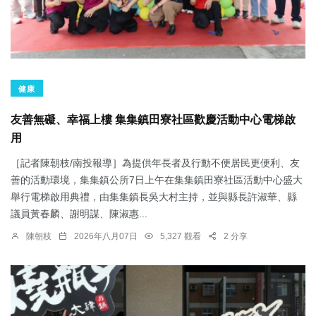
健康
友善無礙、幸福上樓 集集鎮田寮社區歡慶活動中心電梯啟
用
［記者陳朝枝/南投報導］為提供年長者及行動不便居民更便利、友
善的活動環境，集集鎮公所7日上午在集集鎮田寮社區活動中心盛大
舉行電梯啟用典禮，由集集鎮長吳大村主持，並與縣長許淑華、縣
議員黃春麟、謝明謀、陳淑惠...
陳朝枝
2026年八月07日
5,327 觀看
2 分享