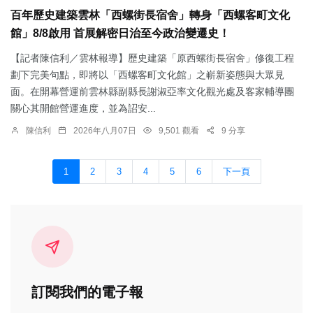
百年歷史建築雲林「西螺街長宿舍」轉身「西螺客町文化
館」8/8啟用 首展解密日治至今政治變遷史！
【記者陳信利／雲林報導】歷史建築「原西螺街長宿舍」修復工程
劃下完美句點，即將以「西螺客町文化館」之嶄新姿態與大眾見
面。在開幕營運前雲林縣副縣長謝淑亞率文化觀光處及客家輔導團
關心其開館營運進度，並為詔安...
陳信利
2026年八月07日
9,501 觀看
9 分享
1
2
3
4
5
6
下一頁
訂閱我們的電子報