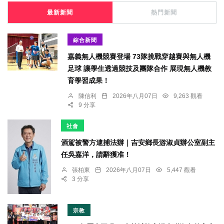
最新新聞
熱門新聞
綜合新聞
嘉義無人機競賽登場 73隊挑戰穿越賽與無人機
足球 讓學生透過競技及團隊合作 展現無人機教
育學習成果！
陳信利
2026年八月07日
9,263 觀看
9 分享
社會
酒駕被警方逮捕法辦｜吉安鄉長游淑貞辦公室副主
任吳嘉洋，請辭獲准！
張柏東
2026年八月07日
5,447 觀看
3 分享
宗教