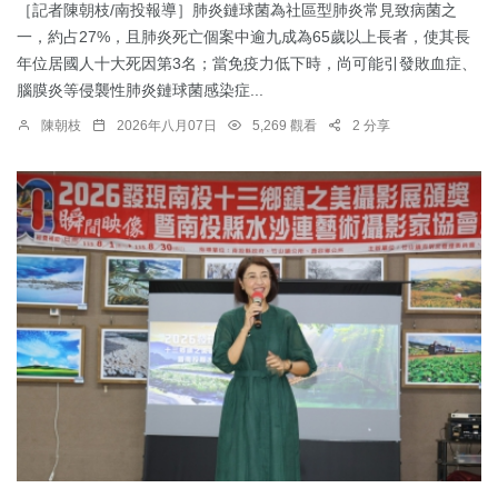
［記者陳朝枝/南投報導］肺炎鏈球菌為社區型肺炎常見致病菌之
一，約占27%，且肺炎死亡個案中逾九成為65歲以上長者，使其長
年位居國人十大死因第3名；當免疫力低下時，尚可能引發敗血症、
腦膜炎等侵襲性肺炎鏈球菌感染症...
陳朝枝
2026年八月07日
5,269 觀看
2 分享