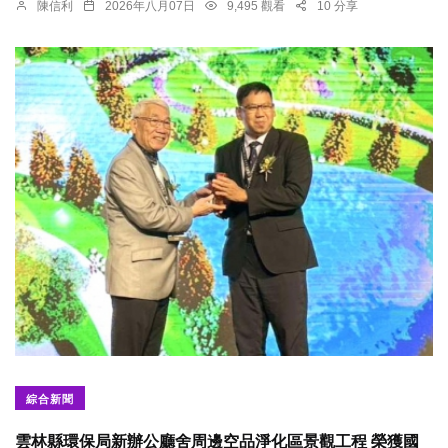
陳信利
2026年八月07日
9,495 觀看
10 分享
綜合新聞
雲林縣環保局新辦公廳舍周邊空品淨化區景觀工程 榮獲國