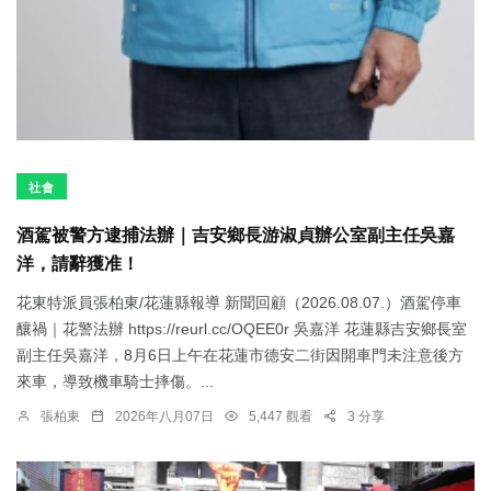
社會
酒駕被警方逮捕法辦｜吉安鄉長游淑貞辦公室副主任吳嘉
洋，請辭獲准！
花東特派員張柏東/花蓮縣報導 新聞回顧（2026.08.07.）酒駕停車
釀禍｜花警法辦 https://reurl.cc/OQEE0r 吳嘉洋 花蓮縣吉安鄉長室
副主任吳嘉洋，8月6日上午在花蓮市德安二街因開車門未注意後方
來車，導致機車騎士摔傷。...
張柏東
2026年八月07日
5,447 觀看
3 分享