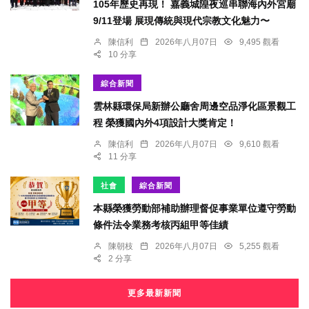
105年歷史再現！ 嘉義城隍夜巡串聯海內外宮廟
9/11登場 展現傳統與現代宗教文化魅力〜
陳信利
2026年八月07日
9,495 觀看
10 分享
綜合新聞
雲林縣環保局新辦公廳舍周邊空品淨化區景觀工
程 榮獲國內外4項設計大獎肯定！
陳信利
2026年八月07日
9,610 觀看
11 分享
社會
綜合新聞
本縣榮獲勞動部補助辦理督促事業單位遵守勞動
條件法令業務考核丙組甲等佳績
陳朝枝
2026年八月07日
5,255 觀看
2 分享
更多最新新聞