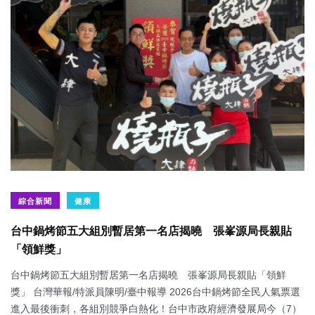
綜合新聞
健康
台中鍋烤節五大組別暫居第一名店揭曉 張峯源局長親貼
「領鮮獎」
台中鍋烤節五大組別暫居第一名店揭曉 張峯源局長親貼「領鮮
獎」 台灣華報/特派員陳明/臺中報導 2026台中鍋烤節全民人氣票選
進入最後衝刺，各組別競爭白熱化！台中市政府經濟發展局今（7）