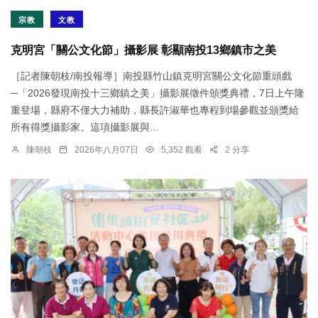
宗教
文教
克明宮「關公文化節」攝影展 彰顯南投13鄉鎮市之美
［記者陳朝枝/南投報導］南投縣竹山鎮克明宮關公文化節重頭戲
─「2026發現南投十三鄉鎮之美」攝影展徵件頒獎典禮，7日上午隆
重登場，縣府不僅大力補助，縣長許淑華也專程到場參觀並頒獎給
所有得獎攝影家。這項攝影展與...
陳朝枝
2026年八月07日
5,352 觀看
2 分享