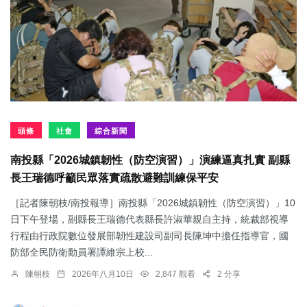
頭條
社會
綜合新聞
南投縣「2026城鎮韌性（防空演習）」演練逼真扎實 副縣
長王瑞德呼籲民眾落實疏散避難訓練保平安
［記者陳朝枝/南投報導］南投縣「2026城鎮韌性（防空演習）」10
日下午登場，副縣長王瑞德代表縣長許淑華親自主持，統裁部視導
行程由行政院數位發展部韌性建設司副司長陳坤中擔任指導官，國
防部全民防衛動員署譚維宗上校...
陳朝枝
2026年八月10日
2,847 觀看
2 分享