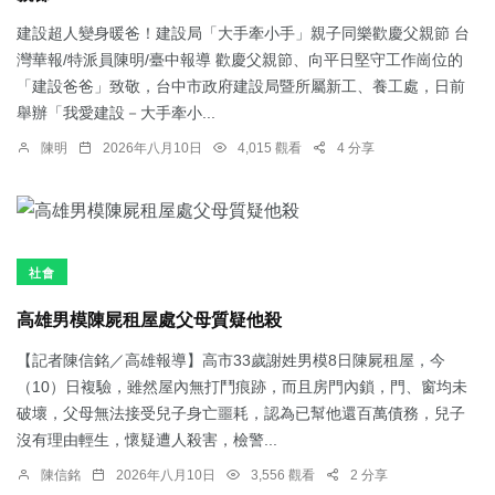
建設超人變身暖爸！建設局「大手牽小手」親子同樂歡慶父親節 台
灣華報/特派員陳明/臺中報導 歡慶父親節、向平日堅守工作崗位的
「建設爸爸」致敬，台中市政府建設局暨所屬新工、養工處，日前
舉辦「我愛建設－大手牽小...
陳明
2026年八月10日
4,015 觀看
4 分享
社會
高雄男模陳屍租屋處父母質疑他殺
【記者陳信銘／高雄報導】高市33歲謝姓男模8日陳屍租屋，今
（10）日複驗，雖然屋內無打鬥痕跡，而且房門內鎖，門、窗均未
破壞，父母無法接受兒子身亡噩耗，認為已幫他還百萬債務，兒子
沒有理由輕生，懷疑遭人殺害，檢警...
陳信銘
2026年八月10日
3,556 觀看
2 分享