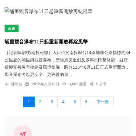
旅遊
埔里觀音瀑布11日起重新開放再綻風華
［記者陳朝枝/南投報導］入口位於南投縣台14線埔霧公路指標約64
公里處的埔里鎮觀音瀑布，歷經風災重創及多年封閉整修後，縣府
積極完善災害復建及環境整備，將於115年8月11日正式重新開放，
觀音瀑布將以更安全、更完善的遊...
陳朝枝
2026年八月10日
3,609 觀看
0 分享
1
2
3
4
5
6
下一頁