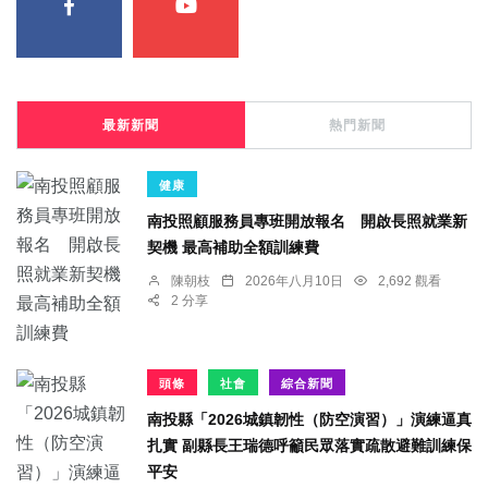
最新新聞
熱門新聞
健康
南投照顧服務員專班開放報名 開啟長照就業新
契機 最高補助全額訓練費
陳朝枝
2026年八月10日
2,692 觀看
2 分享
頭條
社會
綜合新聞
南投縣「2026城鎮韌性（防空演習）」演練逼真
扎實 副縣長王瑞德呼籲民眾落實疏散避難訓練保
平安