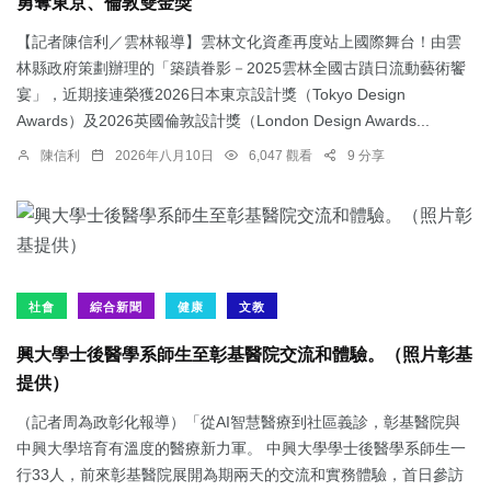
勇奪東京、倫敦雙金獎
【記者陳信利／雲林報導】雲林文化資產再度站上國際舞台！由雲
林縣政府策劃辦理的「築蹟眷影－2025雲林全國古蹟日流動藝術饗
宴」，近期接連榮獲2026日本東京設計獎（Tokyo Design
Awards）及2026英國倫敦設計獎（London Design Awards...
陳信利
2026年八月10日
6,047 觀看
9 分享
社會
綜合新聞
健康
文教
興大學士後醫學系師生至彰基醫院交流和體驗。（照片彰基
提供）
（記者周為政彰化報導）「從AI智慧醫療到社區義診，彰基醫院與
中興大學培育有溫度的醫療新力軍。 中興大學學士後醫學系師生一
行33人，前來彰基醫院展開為期兩天的交流和實務體驗，首日參訪