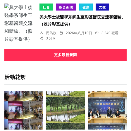
社會
綜合新聞
健康
文教
興大學士後醫學系師生至彰基醫院交流和體驗。
（照片彰基提供）
周為政
2026年八月10日
3,249 觀看
3 分享
更多最新新聞
活動花絮