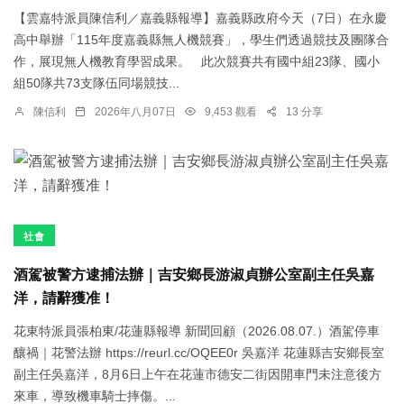
【雲嘉特派員陳信利／嘉義縣報導】嘉義縣政府今天（7日）在永慶
高中舉辦「115年度嘉義縣無人機競賽」，學生們透過競技及團隊合
作，展現無人機教育學習成果。 此次競賽共有國中組23隊、國小
組50隊共73支隊伍同場競技...
陳信利
2026年八月07日
9,453 觀看
13 分享
社會
酒駕被警方逮捕法辦｜吉安鄉長游淑貞辦公室副主任吳嘉
洋，請辭獲准！
花東特派員張柏東/花蓮縣報導 新聞回顧（2026.08.07.）酒駕停車
釀禍｜花警法辦 https://reurl.cc/OQEE0r 吳嘉洋 花蓮縣吉安鄉長室
副主任吳嘉洋，8月6日上午在花蓮市德安二街因開車門未注意後方
來車，導致機車騎士摔傷。...