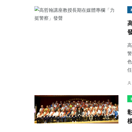
高
警
色
任