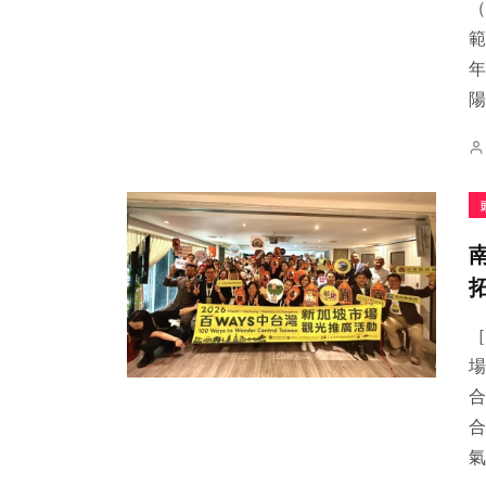
（
範
年
陽
［
場
合
合
氣.