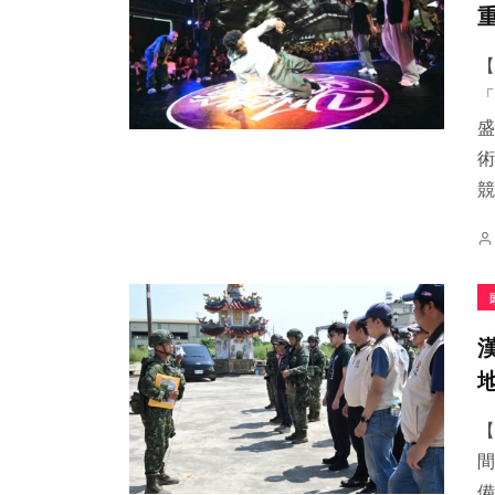
【
「
盛
2
+
60
+
41
+
術
大陸
農業
頭條
競
100
+
199
+
181
+
專欄
文教
健康
【
間
備