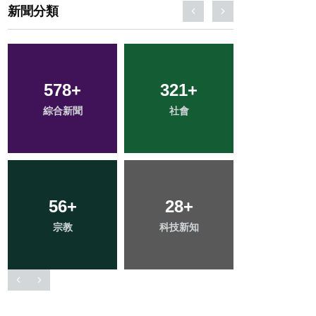
新聞分類
2
+
60
+
41
+
大陸
農業
頭條
100
+
199
+
181
+
專欄
文教
健康