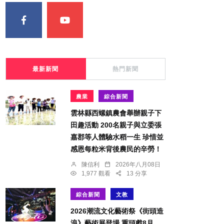
最新新聞
熱門新聞
農業
綜合新聞
雲林縣西螺鎮農會舉辦親子下
田趣活動 200名親子與立委張
嘉郡等人體驗水稻一生 珍惜並
感恩每粒米背後農民的辛勞！
陳信利
2026年八月08日
1,977 觀看
13 分享
綜合新聞
文教
2026潮流文化藝術祭《街頭造
浪》藝術展登場 重頭戲8月