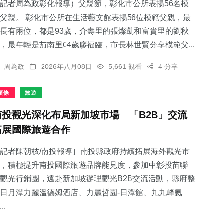
記者周為政彰化報導）父親節，彰化市公所表揚56名模
父親。 彰化市公所在生活藝文館表揚56位模範父親，最
長有兩位，都是93歲，介壽里的張燦凱和富貴里的劉秋
，最年輕是茄南里64歲廖福臨，市長林世賢分享模範父...
周為政
2026年八月08日
5,661 觀看
4 分享
頭條
旅遊
南投觀光深化布局新加坡市場 「B2B」交流
拓展國際旅遊合作
記者陳朝枝/南投報導］南投縣政府持續拓展海外觀光市
，積極提升南投國際旅遊品牌能見度，參加中彰投苗聯
觀光行銷團，遠赴新加坡辦理觀光B2B交流活動，縣府整
日月潭力麗溫德姆酒店、力麗哲園-日潭館、九九峰氦
..