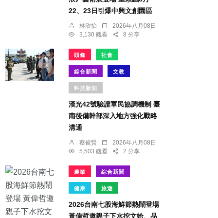
22、23日引爆中興文創園區
林欣怡
2026年八月08日
3,130 觀看
8 分享
頭條
社會
綜合新聞
文教
科技新知
漢光42號驗證軍民協調機制 臺
南後備幹部深入地方強化戰略
溝通
蔡俊賢
2026年八月08日
5,503 觀看
2 分享
農業
綜合新聞
健康
旅遊
2026台南七股海鮮節熱鬧登場
黃偉哲邀親子下水挖文蛤、品