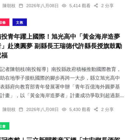
陳朝枝
2026年八月08日
5,414 觀看
2 分享
頭條
文教
南投青年躍上國際！旭光高中「黃金海岸造夢
者」赴澳圓夢 副縣長王瑞德代許縣長授旗鼓勵
祝福
記者陳朝枝/南投報導］南投縣政府積極推動國際教育，
助在地學子接軌國際的腳步再跨一大步，縣立旭光高中
表縣府向教育部青年發展署申辦「青年百億海外圓夢基
計畫」，以「黃金海岸造夢者」計畫成功爭取到超過新...
陳朝枝
2026年八月08日
5,430 觀看
2 分享
社會