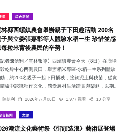
農業
綜合新聞
雲林縣西螺鎮農會舉辦親子下田趣活動 200名
親子與立委張嘉郡等人體驗水稻一生 珍惜並感
恩每粒米背後農民的辛勞！
記者陳信利／雲林報導】西螺鎮農會今天（8日）在鹿場
榖乾燥中心西側農田，舉辦稻米專區-水稻一生系列體驗
動，約200名親子一起下田插秧，接觸泥土與秧苗，從實
體驗中認識稻作文化，感受農村生活踏實與樂趣，以期...
陳信利
2026年八月08日
1,977 觀看
13 分享
綜合新聞
文教
2026潮流文化藝術祭《街頭造浪》藝術展登場