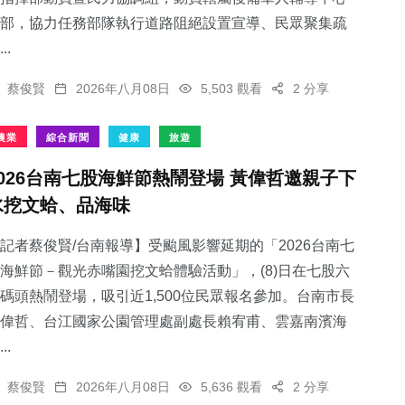
部，協力任務部隊執行道路阻絕設置宣導、民眾聚集疏
..
蔡俊賢
2026年八月08日
5,503 觀看
2 分享
農業
綜合新聞
健康
旅遊
2026台南七股海鮮節熱鬧登場 黃偉哲邀親子下
水挖文蛤、品海味
記者蔡俊賢/台南報導】受颱風影響延期的「2026台南七
海鮮節－觀光赤嘴園挖文蛤體驗活動」，(8)日在七股六
碼頭熱鬧登場，吸引近1,500位民眾報名參加。台南市長
偉哲、台江國家公園管理處副處長賴宥甫、雲嘉南濱海
..
蔡俊賢
2026年八月08日
5,636 觀看
2 分享