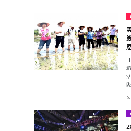
【
稻
活
際