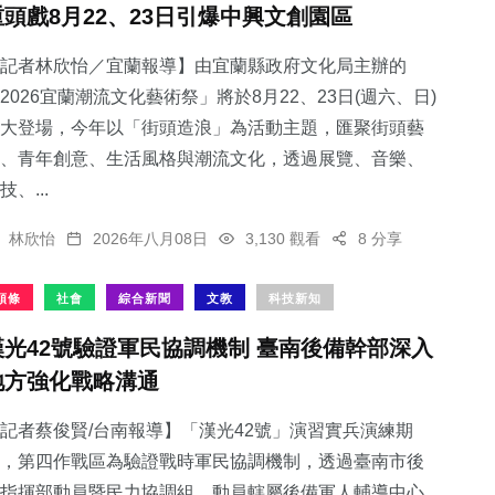
重頭戲8月22、23日引爆中興文創園區
記者林欣怡／宜蘭報導】由宜蘭縣政府文化局主辦的
2026宜蘭潮流文化藝術祭」將於8月22、23日(週六、日)
大登場，今年以「街頭造浪」為活動主題，匯聚街頭藝
131
+
578
+
321
+
、青年創意、生活風格與潮流文化，透過展覽、音樂、
旅遊
綜合新聞
社會
技、...
林欣怡
2026年八月08日
3,130 觀看
8 分享
頭條
社會
綜合新聞
文教
科技新知
56
+
28
+
漢光42號驗證軍民協調機制 臺南後備幹部深入
宗教
科技新知
地方強化戰略溝通
記者蔡俊賢/台南報導】「漢光42號」演習實兵演練期
，第四作戰區為驗證戰時軍民協調機制，透過臺南市後
指揮部動員暨民力協調組，動員轄屬後備軍人輔導中心