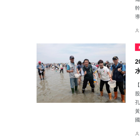
幹
導.
【
股
孔
黃
國.