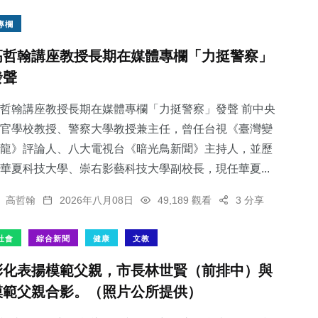
專欄
高哲翰講座教授長期在媒體專欄「力挺警察」
發聲
哲翰講座教授長期在媒體專欄「力挺警察」發聲 前中央
官學校教授、警察大學教授兼主任，曾任台視《臺灣變
龍》評論人、八大電視台《暗光鳥新聞》主持人，並歷
華夏科技大學、崇右影藝科技大學副校長，現任華夏...
高哲翰
2026年八月08日
49,189 觀看
3 分享
社會
綜合新聞
健康
文教
彰化表揚模範父親，市長林世賢（前排中）與
模範父親合影。（照片公所提供）