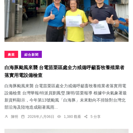
農業
綜合新聞
白海豚颱風來襲 台電苗栗區處全力戒備呼籲畜牧養殖業者
落實用電設備檢查
白海豚颱風來襲 台電苗栗區處全力戒備呼籲畜牧養殖業者落實用電
設備檢查 台灣華報/特派員劉鳳瑩.陳明/苗栗報導 根據中央氣象署最
新資料顯示，今年第13號颱風「白海豚」未來動向不排除對台灣北
部沿海及陸地造成顯著風雨...
陳明
2026年八月06日
1,380 觀看
5 分享