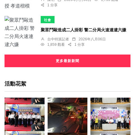
1 分享
社會
聚眾鬥毆造成二人掛彩 警二分局火速連逮六嫌
台中特派記者
2026年八月06日
1,859 觀看
1 分享
更多最新新聞
活動花絮