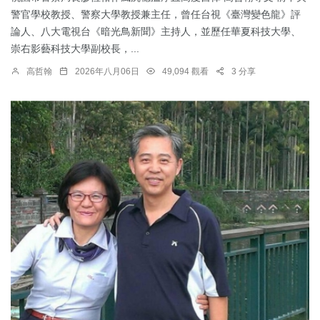
警官學校教授、警察大學教授兼主任，曾任台視《臺灣變色龍》評
論人、八大電視台《暗光鳥新聞》主持人，並歷任華夏科技大學、
崇右影藝科技大學副校長，...
高哲翰
2026年八月06日
49,094 觀看
3 分享