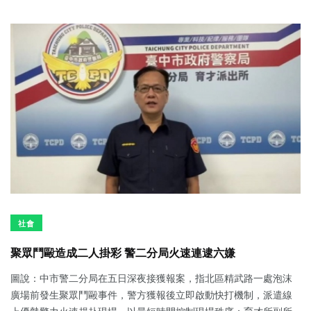
社會
聚眾鬥毆造成二人掛彩 警二分局火速連逮六嫌
圖說：中市警二分局在五日深夜接獲報案，指北區精武路一處泡沫
廣場前發生聚眾鬥毆事件，警方獲報後立即啟動快打機制，派遣線