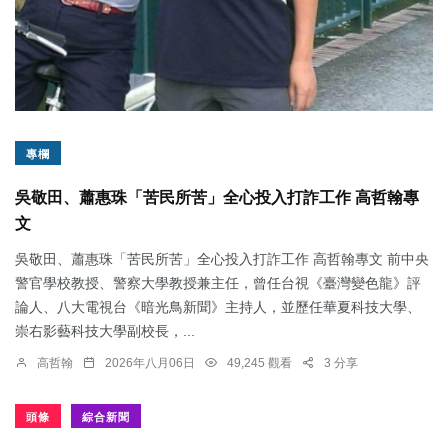
專欄
吳敬田、蕭惠珠「苦民所苦」全心投入打詐工作 高哲翰專
文
吳敬田、蕭惠珠「苦民所苦」全心投入打詐工作 高哲翰專文 前中央
警官學校教授、警察大學教授兼主任，曾任台視《臺灣變色龍》評
論人、八大電視台《暗光鳥新聞》主持人，並歷任華夏科技大學、
崇右影藝科技大學副校長，...
高哲翰
2026年八月06日
49,245 觀看
3 分享
頭條
綜合新聞