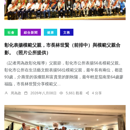
社會
綜合新聞
健康
文教
彰化表揚模範父親，市長林世賢（前排中）與模範父親合
影。（照片公所提供）
（記者周為政彰化報導）父親節，彰化市公所表揚56名模範父親。
彰化市公所在生活藝文館表揚56位模範父親，最年長有兩位，都是
93歲，介壽里的張燦凱和富貴里的劉秋陽，最年輕是茄南里64歲廖
福臨，市長林世賢分享模範父...
周為政
2026年八月08日
5,661 觀看
4 分享