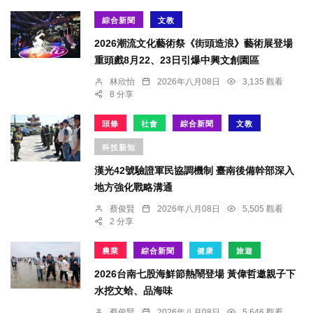
綜合新聞
文教
2026潮流文化藝術祭《街頭造浪》藝術展登場
重頭戲8月22、23日引爆中興文創園區
林欣怡
2026年八月08日
3,135 觀看
8 分享
頭條
社會
綜合新聞
文教
科技新知
漢光42號驗證軍民協調機制 臺南後備幹部深入
地方強化戰略溝通
蔡俊賢
2026年八月08日
5,505 觀看
2 分享
農業
綜合新聞
健康
旅遊
2026台南七股海鮮節熱鬧登場 黃偉哲邀親子下
水挖文蛤、品海味
蔡俊賢
2026年八月08日
5,646 觀看