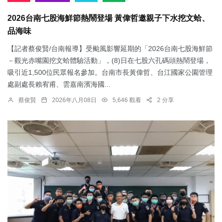
2026台南七股海鮮節熱鬧登場 黃偉哲邀親子下水挖文蛤、
品海味
【記者蔡俊賢/台南報導】受颱風影響延期的「2026台南七股海鮮節
－觀光赤嘴園挖文蛤體驗活動」，(8)日在七股六孔碼頭熱鬧登場，
吸引近1,500位民眾報名參加。台南市長黃偉哲、台江國家公園管理
處副處長賴宥甫、雲嘉南濱海國...
蔡俊賢
2026年八月08日
5,646 觀看
2 分享