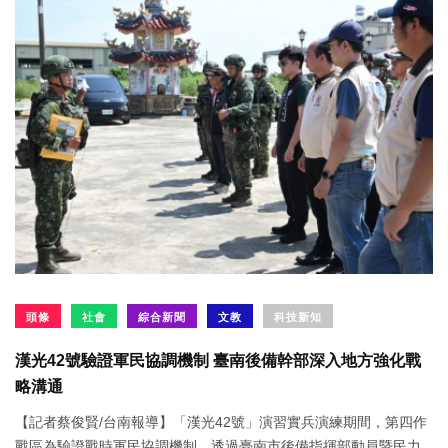
頭條
社會
綜合新聞
文教
科技新知
漢光42號驗證軍民協調機制 臺南後備幹部深入地方強化戰
略溝通
【記者蔡俊賢/台南報導】「漢光42號」演習實兵演練期間，第四作
戰區為驗證戰時軍民協調機制，透過臺南市後備指揮部動員暨民力