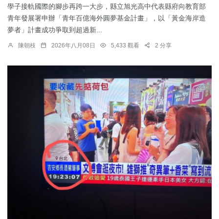
學子接軌國際的腳步再跨一大步，縣立旭光高中代表縣府向教育部
青年發展署申辦「青年百億海外圓夢基金計畫」，以「黃金海岸造
夢者」計畫成功爭取到超過新...
陳朝枝
2026年八月08日
5,433 觀看
2 分享