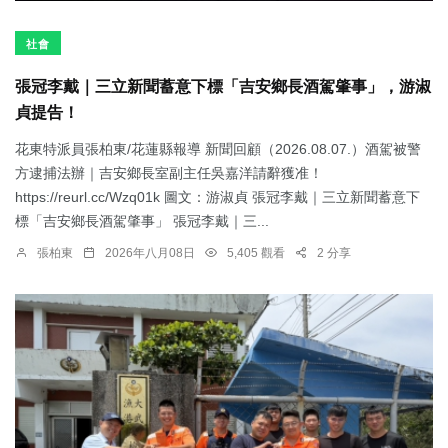
社會
張冠李戴｜三立新聞蓄意下標「吉安鄉長酒駕肇事」，游淑
貞提告！
花東特派員張柏東/花蓮縣報導 新聞回顧（2026.08.07.）酒駕被警
方逮捕法辦｜吉安鄉長室副主任吳嘉洋請辭獲准！
https://reurl.cc/Wzq01k 圖文：游淑貞 張冠李戴｜三立新聞蓄意下
標「吉安鄉長酒駕肇事」 張冠李戴｜三...
張柏東
2026年八月08日
5,405 觀看
2 分享