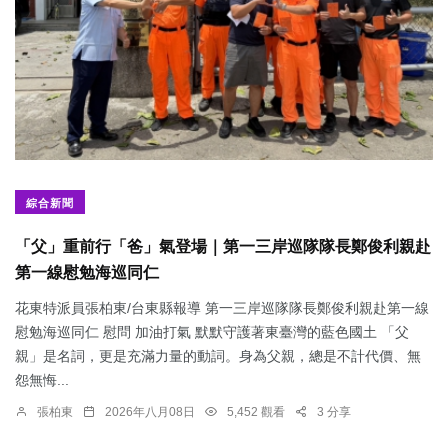
綜合新聞
「父」重前行「爸」氣登場｜第一三岸巡隊隊長鄭俊利親赴
第一線慰勉海巡同仁
花東特派員張柏東/台東縣報導 第一三岸巡隊隊長鄭俊利親赴第一線
慰勉海巡同仁 慰問 加油打氣 默默守護著東臺灣的藍色國土 「父
親」是名詞，更是充滿力量的動詞。身為父親，總是不計代價、無
怨無悔...
張柏東
2026年八月08日
5,452 觀看
3 分享