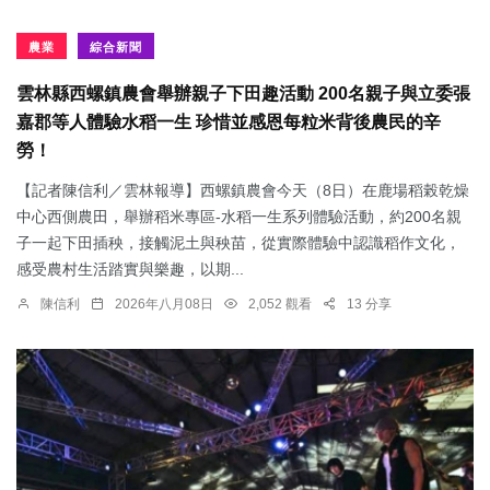
農業
綜合新聞
雲林縣西螺鎮農會舉辦親子下田趣活動 200名親子與立委張
嘉郡等人體驗水稻一生 珍惜並感恩每粒米背後農民的辛
勞！
【記者陳信利／雲林報導】西螺鎮農會今天（8日）在鹿場稻榖乾燥
中心西側農田，舉辦稻米專區-水稻一生系列體驗活動，約200名親
子一起下田插秧，接觸泥土與秧苗，從實際體驗中認識稻作文化，
感受農村生活踏實與樂趣，以期...
陳信利
2026年八月08日
2,052 觀看
13 分享