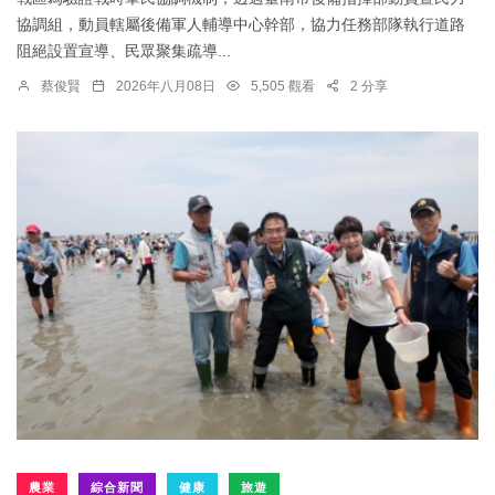
協調組，動員轄屬後備軍人輔導中心幹部，協力任務部隊執行道路
阻絕設置宣導、民眾聚集疏導...
蔡俊賢
2026年八月08日
5,505 觀看
2 分享
農業
綜合新聞
健康
旅遊