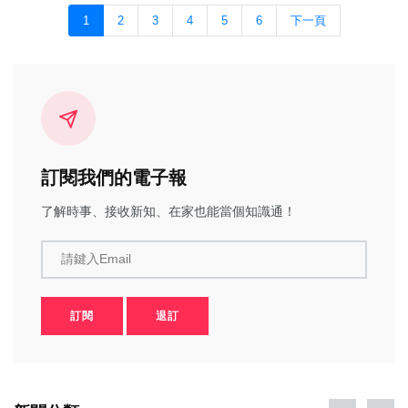
1
2
3
4
5
6
下一頁
訂閱我們的電子報
了解時事、接收新知、在家也能當個知識通！
請鍵入Email
訂閱
退訂