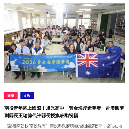
頭條
文教
南投青年躍上國際！旭光高中「黃金海岸造夢者」赴澳圓夢
副縣長王瑞德代許縣長授旗鼓勵祝福
［記者陳朝枝/南投報導］南投縣政府積極推動國際教育，協助在地