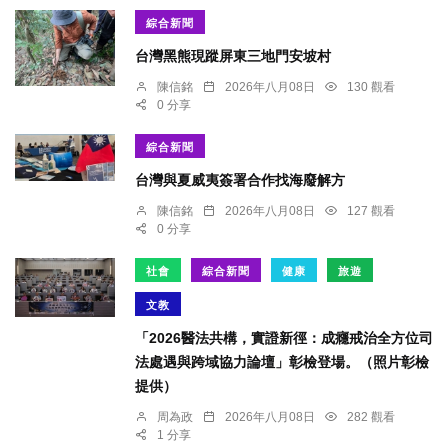
綜合新聞
台灣黑熊現蹤屏東三地門安坡村
陳信銘
2026年八月08日
130 觀看
0 分享
綜合新聞
台灣與夏威夷簽署合作找海廢解方
陳信銘
2026年八月08日
127 觀看
0 分享
社會
綜合新聞
健康
旅遊
文教
「2026醫法共構，實證新徑：成癮戒治全方位司
法處遇與跨域協力論壇」彰檢登場。（照片彰檢
提供）
周為政
2026年八月08日
282 觀看
1 分享