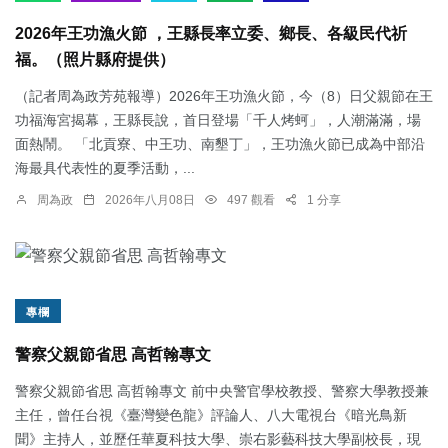
2026年王功漁火節 ，王縣長率立委、鄉長、各級民代祈
福。（照片縣府提供）
（記者周為政芳苑報導）2026年王功漁火節，今（8）日父親節在王
功福海宮揭幕，王縣長說，首日登場「千人烤蚵」，人潮滿滿，場
面熱鬧。 「北貢寮、中王功、南墾丁」，王功漁火節已成為中部沿
海最具代表性的夏季活動，...
周為政
2026年八月08日
497 觀看
1 分享
專欄
警察父親節省思 高哲翰專文
警察父親節省思 高哲翰專文 前中央警官學校教授、警察大學教授兼
主任，曾任台視《臺灣變色龍》評論人、八大電視台《暗光鳥新
聞》主持人，並歷任華夏科技大學、崇右影藝科技大學副校長，現