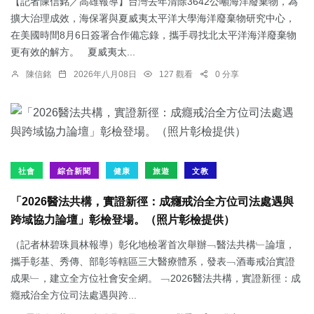
【記者陳信銘／高雄報導】台灣去年清除3642公噸海洋廢棄物，為
擴大治理成效，海保署與夏威夷太平洋大學海洋廢棄物研究中心，
在美國時間8月6日簽署合作備忘錄，攜手尋找北太平洋海洋廢棄物
更有效的解方。 夏威夷太...
陳信銘
2026年八月08日
127 觀看
0 分享
社會
綜合新聞
健康
旅遊
文教
「2026醫法共構，實證新徑：成癮戒治全方位司法處遇與
跨域協力論壇」彰檢登場。（照片彰檢提供）
（記者林碧珠員林報導）彰化地檢署首次舉辦﹁醫法共構﹂論壇，
攜手彰基、秀傳、部彰等轄區三大醫療體系，發表﹁酒毒戒治實證
成果﹂，建立全方位社會安全網。 ﹁2026醫法共構，實證新徑：成
癮戒治全方位司法處遇與跨...