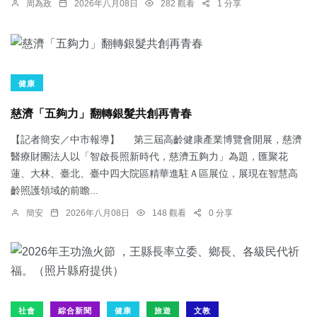
周為政
2026年八月08日
282 觀看
1 分享
健康
慈濟「五夠力」翻轉銀髮共創再青春
【記者簡安／中市報導】 第三屆高齡健康產業博覽會開展，慈濟
醫療財團法人以「智啟長照新時代，慈濟五夠力」為題，匯聚花
蓮、大林、臺北、臺中四大院區精華進駐Ａ區展位，展現在智慧高
齡照護領域的前瞻...
簡安
2026年八月08日
148 觀看
0 分享
社會
綜合新聞
健康
旅遊
文教