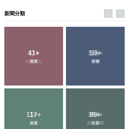
新聞分類
41
17
+
+
115
59
+
+
科技新知
農業
專欄
文教
117
1
+
+
394
89
+
+
健康
大陸
綜合新聞
旅遊