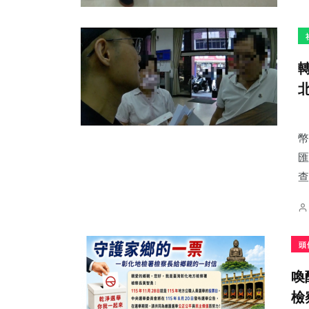
幣
匯
查
頭
喚
檢