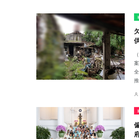
（
案
全
推