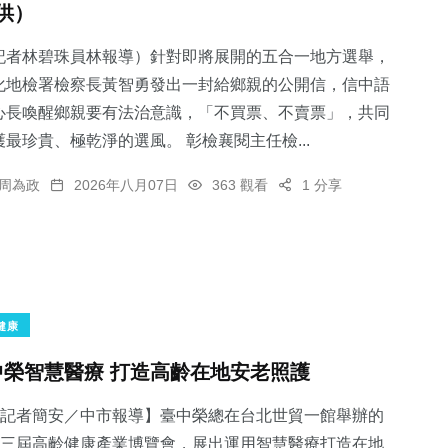
供）
記者林碧珠員林報導）針對即將展開的五合一地方選舉，
化地檢署檢察長黃智勇發出一封給鄉親的公開信，信中語
心長喚醒鄉親要有法治意識，「不買票、不賣票」，共同
護最珍貴、極乾淨的選風。 彰檢襄閱主任檢...
周為政
2026年八月07日
363 觀看
1 分享
健康
中榮智慧醫療 打造高齡在地安老照護
記者簡安／中市報導】臺中榮總在台北世貿一館舉辦的
三屆高齡健康產業博覽會，展出運用智慧醫療打造在地