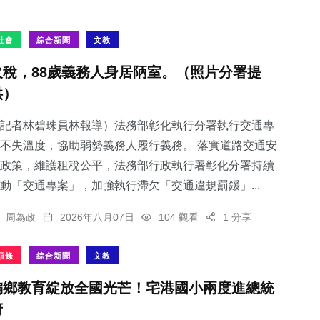
社會
綜合新聞
文教
欠稅，88歲義務人身居陃室。（照片分署提
供）
記者林碧珠員林報導）法務部彰化執行分署執行交通專
不失溫度，協助弱勢義務人履行義務。 落實道路交通安
政策，維護租稅公平，法務部行政執行署彰化分署持續
動「交通專案」，加強執行滯欠「交通違規罰鍰」...
周為政
2026年八月07日
104 觀看
1 分享
頭條
綜合新聞
文教
偏鄉教育綻放全國光芒！宅港國小兩度進總統
府