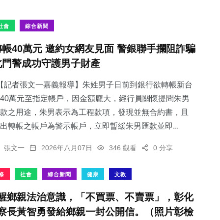
社會
綜合新聞
轉帳40萬元 邀約女網友見面 警銀聯手攔阻詐騙
北門警成功守護男子財產
【記者張文一嘉義報導】朱姓男子日前到銀行欲轉帳新台
40萬元至指定帳戶，因金額龐大，經行員關懷提問朱男
款之用途，朱男表示為工程款項，發現並無合約書，且
出轉帳之帳戶為警示帳戶，立即暫緩朱男匯款並即...
張文一
2026年八月07日
346 觀看
0 分享
條
社會
綜合新聞
健康
文教
醒鄉親法治意識，「不買票、不賣票」，彰化
察長黃智勇發給鄉親一封公開信。（照片彰檢