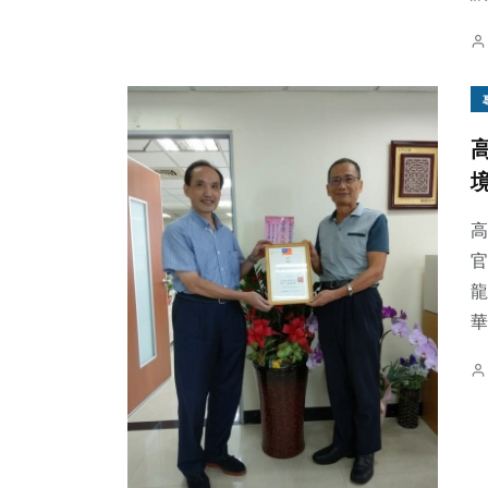
高
官
龍
華