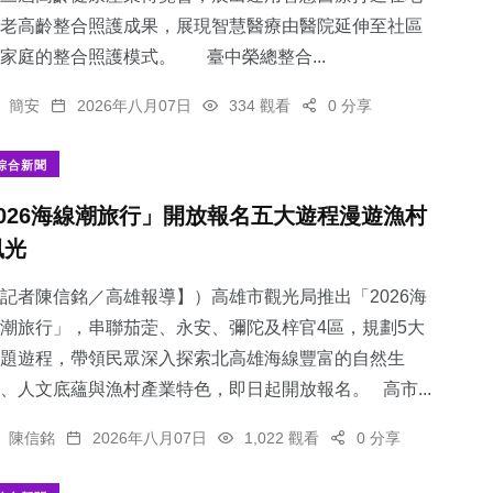
老高齡整合照護成果，展現智慧醫療由醫院延伸至社區
家庭的整合照護模式。 臺中榮總整合...
簡安
2026年八月07日
334 觀看
0 分享
綜合新聞
2026海線潮旅行」開放報名五大遊程漫遊漁村
風光
記者陳信銘／高雄報導】）高雄市觀光局推出「2026海
潮旅行」，串聯茄萣、永安、彌陀及梓官4區，規劃5大
題遊程，帶領民眾深入探索北高雄海線豐富的自然生
、人文底蘊與漁村產業特色，即日起開放報名。 高市...
陳信銘
2026年八月07日
1,022 觀看
0 分享