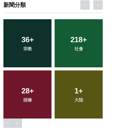
新聞分類
19
+
115
+
393
+
科技新知
健康
綜合新聞
128
+
89
+
64
+
文教
旅遊
專欄