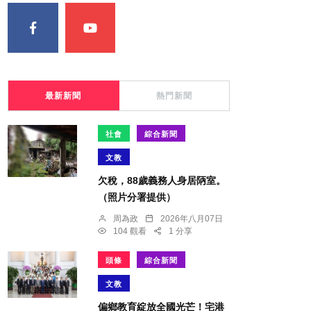
最新新聞
熱門新聞
社會
綜合新聞
文教
欠稅，88歲義務人身居陃室。
（照片分署提供）
周為政
2026年八月07日
104 觀看
1 分享
頭條
綜合新聞
文教
偏鄉教育綻放全國光芒！宅港