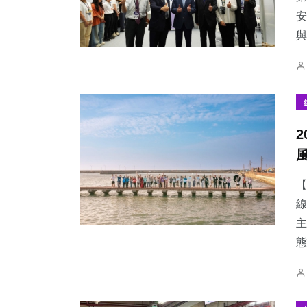
安
與
【
線
主
態