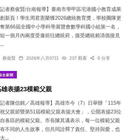
記者蔡俊賢/台南報導】臺南市學甲區宅港國小教育成果
創新頁！學生周君憲榮獲2026總統教育獎，學校團隊更
奪第66屆全國中小學科學展覽會數學科國小組第一名，
短一個月內兩度受邀前往總統府，接受總統賴清德接見
40
+
36
+
218
+
..
農業
宗教
社會
蔡俊賢
2026年八月07日
237 觀看
0 分享
綜合新聞
​高雄表揚23模範父親
28
+
1
+
頭條
大陸
記者陳信銘／高雄報導】高雄市今（7）日舉辦「115年
祝父親節暨第51屆模範父親表揚大會」，公開表揚23位
自各區的模範父親。市長陳其邁表示，每一位模範父親
有不同的人生故事，但共同詮釋了責任、堅持與愛，也
大...