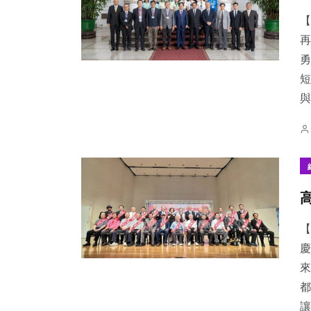
【
再
勇
短
16
+
115
+
393
+
與.
科技新知
健康
綜合新聞
128
+
89
+
64
+
文教
旅遊
專欄
【
慶
來
都
讓