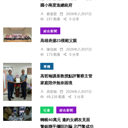
國小兩度進總統府
蔡俊賢
2026年八月07日
237 觀看
0 分享
綜合新聞
​高雄表揚23模範父親
陳信銘
2026年八月07日
173 觀看
0 分享
專欄
高哲翰講座教授點評警察主管
家庭陪伴無奈困境
高哲翰
2026年八月07日
49,126 觀看
3 分享
社會
綜合新聞
轉帳40萬元 邀約女網友見面
警銀聯手攔阻詐騙 北門警成功