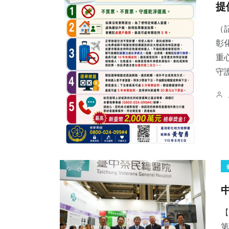
提
（
彰
重
守
【
第