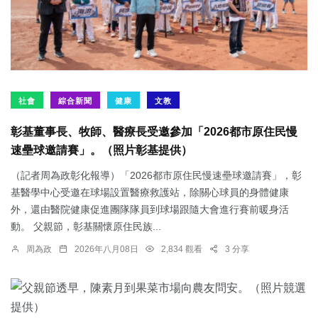
社會
綜合新聞
健康
文教
彰基董事長、牧師、醫療長受邀參加「2026都市原住民慢
速壘球邀請賽」。（照片彰基提供）
（記者周為政彰化報導）「2026都市原住民慢速壘球邀請賽」，彰
基醫學中心受邀在球場設置醫療救護站，除關心球員的身體健康
外，還由醫院健康促進團隊隊員到球場跟隨大會進行賽前暖身活
動。 父親節，彰基關懷原住民族...
周為政
2026年八月08日
2,834 觀看
3 分享