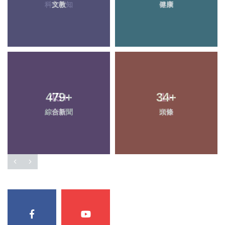
文教
健康
479
+
34
+
綜合新聞
頭條