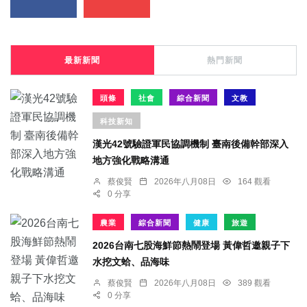
最新新聞
熱門新聞
頭條
社會
綜合新聞
文教
科技新知
漢光42號驗證軍民協調機制 臺南後備幹部深入
地方強化戰略溝通
蔡俊賢
2026年八月08日
164 觀看
0 分享
農業
綜合新聞
健康
旅遊
2026台南七股海鮮節熱鬧登場 黃偉哲邀親子下
水挖文蛤、品海味
蔡俊賢
2026年八月08日
389 觀看
0 分享