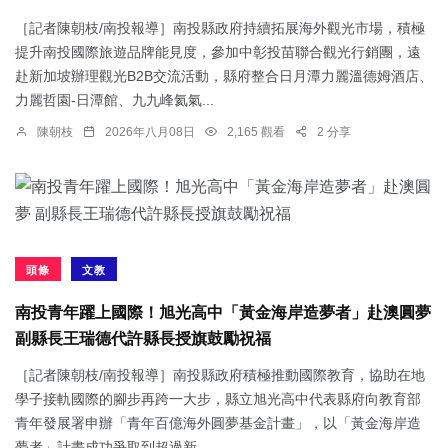
［記者陳朝枝/南投報導］南投縣政府持續拓展海外觀光市場，積極
提升南投國際旅遊品牌能見度，參加中彰投苗聯合觀光行銷團，遠
赴新加坡辦理觀光B2B交流活動，縣府整合日月潭力麗溫德姆酒店、
力麗哲園-日潭館、九九峰氦氣...
陳朝枝
2026年八月08日
2,165 觀看
2 分享
頭條
文教
南投青年躍上國際！旭光高中「黃金海岸造夢者」赴澳圓夢
副縣長王瑞德代許縣長授旗鼓勵祝福
［記者陳朝枝/南投報導］南投縣政府積極推動國際教育，協助在地
學子接軌國際的腳步再跨一大步，縣立旭光高中代表縣府向教育部
青年發展署申辦「青年百億海外圓夢基金計畫」，以「黃金海岸造
夢者」計畫成功爭取到超過新...