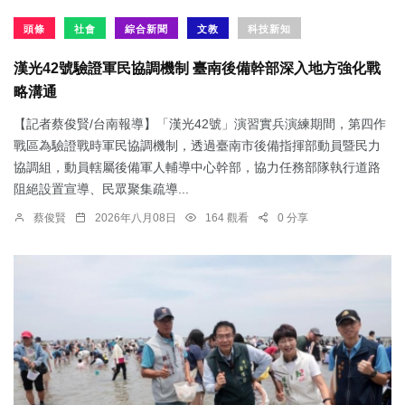
頭條
社會
綜合新聞
文教
科技新知
漢光42號驗證軍民協調機制 臺南後備幹部深入地方強化戰
略溝通
【記者蔡俊賢/台南報導】「漢光42號」演習實兵演練期間，第四作
戰區為驗證戰時軍民協調機制，透過臺南市後備指揮部動員暨民力
協調組，動員轄屬後備軍人輔導中心幹部，協力任務部隊執行道路
阻絕設置宣導、民眾聚集疏導...
蔡俊賢
2026年八月08日
164 觀看
0 分享