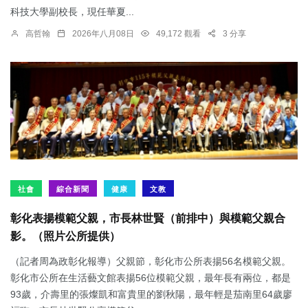
科技大學副校長，現任華夏...
高哲翰
2026年八月08日
49,172 觀看
3 分享
社會
綜合新聞
健康
文教
彰化表揚模範父親，市長林世賢（前排中）與模範父親合
影。（照片公所提供）
（記者周為政彰化報導）父親節，彰化市公所表揚56名模範父親。
彰化市公所在生活藝文館表揚56位模範父親，最年長有兩位，都是
93歲，介壽里的張燦凱和富貴里的劉秋陽，最年輕是茄南里64歲廖