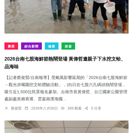
農業
綜合新聞
健康
旅遊
2026台南七股海鮮節熱鬧登場 黃偉哲邀親子下水挖文蛤、
品海味
【記者蔡俊賢/台南報導】受颱風影響延期的「2026台南七股海鮮節
－觀光赤嘴園挖文蛤體驗活動」，(8)日在七股六孔碼頭熱鬧登場，
吸引近1,500位民眾報名參加。台南市長黃偉哲、台江國家公園管理
處副處長賴宥甫、雲嘉南濱海國...
蔡俊賢
2026年八月08日
389 觀看
0 分享