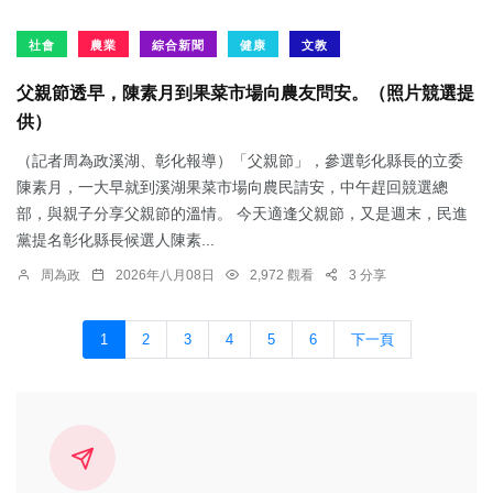
社會
農業
綜合新聞
健康
文教
父親節透早，陳素月到果菜市場向農友問安。（照片競選提
供）
（記者周為政溪湖、彰化報導）「父親節」，參選彰化縣長的立委
陳素月，一大早就到溪湖果菜市場向農民請安，中午趕回競選總
部，與親子分享父親節的溫情。 今天適逢父親節，又是週末，民進
黨提名彰化縣長候選人陳素...
周為政
2026年八月08日
2,972 觀看
3 分享
1
2
3
4
5
6
下一頁